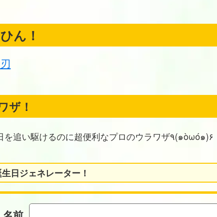
くひん！
の刃
ワザ！
お誕生日を追い駆けるのに超便利なプロのウラワザ٩(๑òωó๑)۶
誕生日ジェネレーター！
名前