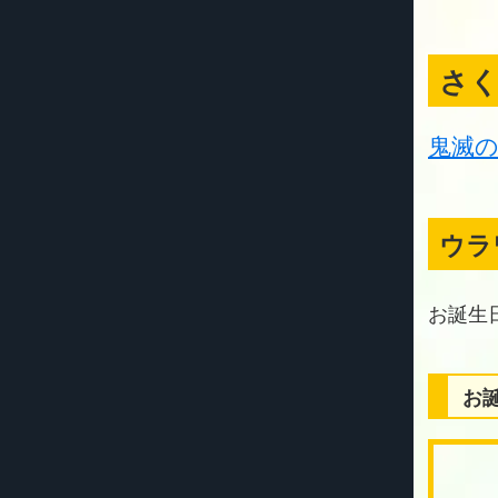
さ
鬼滅
ウラ
お