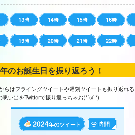
13
14
15
16
時
時
時
時
時
19
20
21
22
時
時
時
時
時
の年のお誕生日を振り返ろう！
からはフライングツイートや遅刻ツイートも振り返れる
思い出をTwitterで振り返っちゃお(*´ω`*)
2024
年のツイート