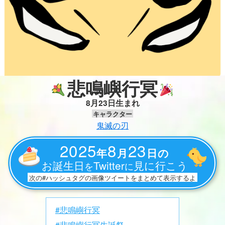
悲鳴嶼行冥
8月23日生まれ
キャラクター
鬼滅の刃
2025
8
23
年
月
日の
お誕生日
Twitter
見に行こう
を
に
次の#ハッシュタグの画像ツイートをまとめて表示するよ
#悲鳴嶼行冥
#悲鳴嶼行冥生誕祭