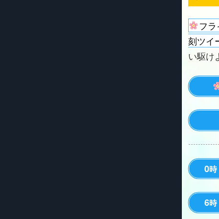
フラ
刻ツイ
い駆けよう
0
時
6
時