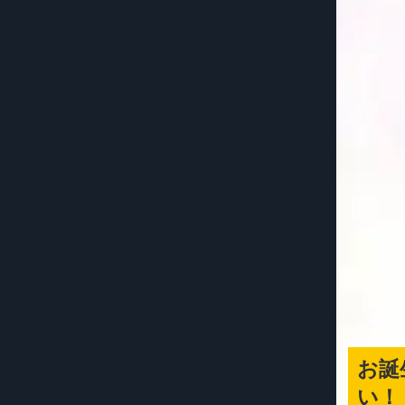
お誕
い！