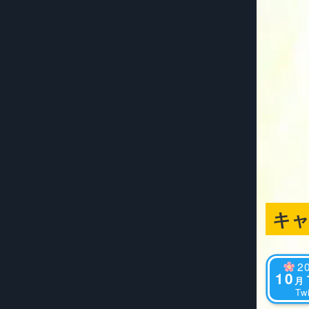
キ
2
10
月
Twi