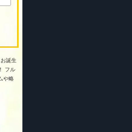
 お誕生
 フル
ムや略