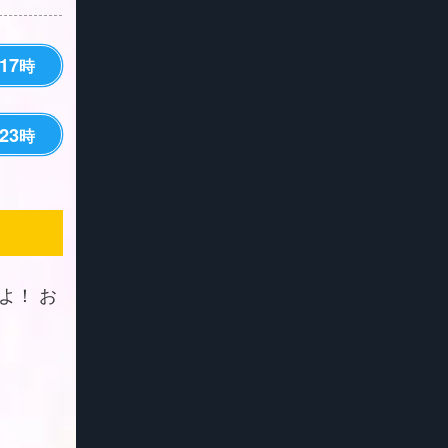
17
時
23
時
よ！ お