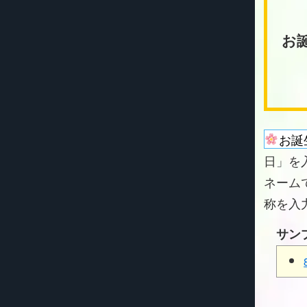
お
お誕
日」を
ネーム
称を入
サン