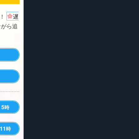
よ！
遅
ながら追
5
時
11
時