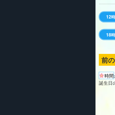
12
18
前
時間
誕生日の