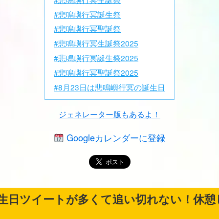
#悲鳴嶼行冥誕生祭
#悲鳴嶼行冥聖誕祭
#悲鳴嶼行冥生誕祭2025
#悲鳴嶼行冥誕生祭2025
#悲鳴嶼行冥聖誕祭2025
#8月23日は悲鳴嶼行冥の誕生日
ジェネレーター版もあるよ！
Googleカレンダーに登録
生日ツイートが多くて追い切れない！休憩