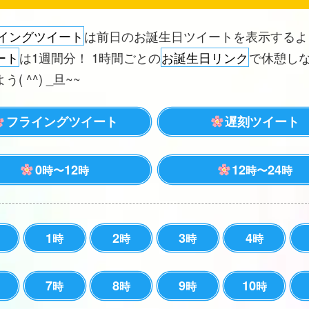
イングツイート
は前日のお誕生日ツイートを表示する
ート
は1週間分！ 1時間ごとの
お誕生日リンク
で休憩し
( ^^) _旦~~
フライングツイート
遅刻ツイート
0
12
12
24
時〜
時
時〜
時
1
2
3
4
時
時
時
時
7
8
9
10
時
時
時
時