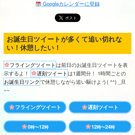
Googleカレンダーに登録
お誕生日ツイートが多くて追い切れな
い！休憩したい！
フライングツイート
は前日のお誕生日ツイートを表
示するよ！
遅刻ツイート
は1週間分！ 1時間ごとの
お誕生日リンク
で休憩しながら追い駆けよう( ^^) _旦
~~
フライングツイート
遅刻ツイート
0
12
12
24
時〜
時
時〜
時