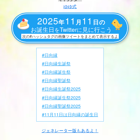
ゆゆ式
2025
11
11
年
月
日の
お誕生日
Twitter
見に行こう
を
に
次の#ハッシュタグの画像ツイートをまとめて表示するよ
#日向縁
#日向縁生誕祭
#日向縁誕生祭
#日向縁聖誕祭
#日向縁生誕祭2025
#日向縁誕生祭2025
#日向縁聖誕祭2025
#11月11日は日向縁の誕生日
ジェネレーター版もあるよ！