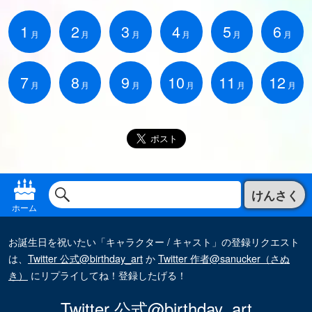
1
2
3
4
5
6
月
月
月
月
月
月
7
8
9
10
11
12
月
月
月
月
月
月
けんさく
ホーム
お誕生日を祝いたい「キャラクター / キャスト」の登録リクエスト
は、
Twitter 公式@birthday_art
か
Twitter 作者@sanucker（さぬ
き）
にリプライしてね！登録したげる！
Twitter 公式@birthday_art