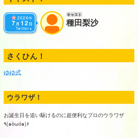
キャスト
2026
年
種田梨沙
7
12
月
日
Twitter
さくひん！
ゆゆ式
ウラワザ！
お誕生日を追い駆けるのに超便利なプロのウラワザ
٩(๑òωó๑)۶