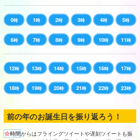
0
1
2
3
4
5
時
時
時
時
時
時
6
7
8
9
10
11
時
時
時
時
時
時
12
13
14
15
16
17
時
時
時
時
時
時
18
19
20
21
22
23
時
時
時
時
時
時
前の年のお誕生日を振り返ろう！
時間
からはフライングツイートや遅刻ツイートも振