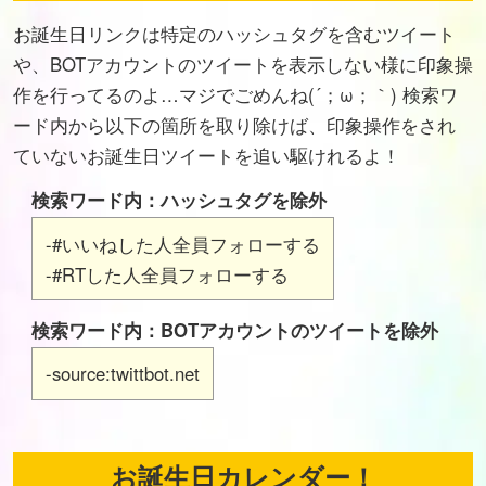
お誕生日リンクは特定のハッシュタグを含むツイート
や、BOTアカウントのツイートを表示しない様に印象操
作を行ってるのよ…マジでごめんね(´；ω；｀) 検索ワ
ード内から以下の箇所を取り除けば、印象操作をされ
ていないお誕生日ツイートを追い駆けれるよ！
検索ワード内：ハッシュタグを除外
-#いいねした人全員フォローする
-#RTした人全員フォローする
検索ワード内：BOTアカウントのツイートを除外
-source:twittbot.net
お誕生日カレンダー！