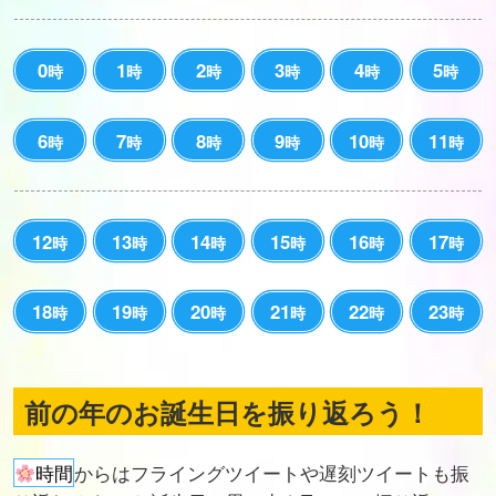
0
1
2
3
4
5
時
時
時
時
時
時
6
7
8
9
10
11
時
時
時
時
時
時
12
13
14
15
16
17
時
時
時
時
時
時
18
19
20
21
22
23
時
時
時
時
時
時
前の年のお誕生日を振り返ろう！
時間
からはフライングツイートや遅刻ツイートも振