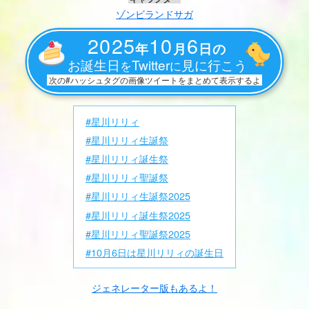
ゾンビランドサガ
2025
10
6
年
月
日の
お誕生日
Twitter
見に行こう
を
に
次の#ハッシュタグの画像ツイートをまとめて表示するよ
#星川リリィ
#星川リリィ生誕祭
#星川リリィ誕生祭
#星川リリィ聖誕祭
#星川リリィ生誕祭2025
#星川リリィ誕生祭2025
#星川リリィ聖誕祭2025
#10月6日は星川リリィの誕生日
ジェネレーター版もあるよ！