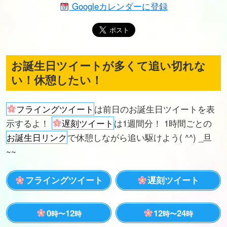
Googleカレンダーに登録
お誕生日ツイートが多くて追い切れな
い！休憩したい！
フライングツイート
は前日のお誕生日ツイートを表
示するよ！
遅刻ツイート
は1週間分！ 1時間ごとの
お誕生日リンク
で休憩しながら追い駆けよう( ^^) _旦
~~
フライングツイート
遅刻ツイート
0
12
12
24
時〜
時
時〜
時