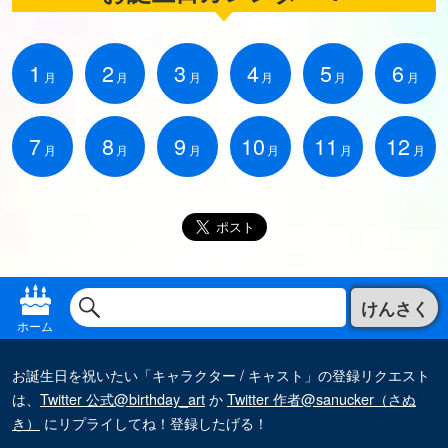
1
2
3
4
5
6
月
月
月
月
月
月
7
8
9
10
11
12
月
月
月
月
月
月
けんさく
ホーム
お誕生日を祝いたい「キャラクター / キャスト」の登録リクエスト
は、
Twitter 公式@birthday_art
か
Twitter 作者@sanucker（さぬ
き）
にリプライしてね！登録したげる！