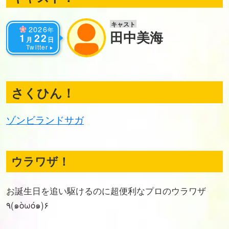
キャスト
2026
年
田中美海
1
22
月
日
Twitter
さくひん！
ゾンビランドサガ
ウラワザ！
お誕生日を追い駆けるのに超便利なプロのウラワザ
٩(๑òωó๑)۶