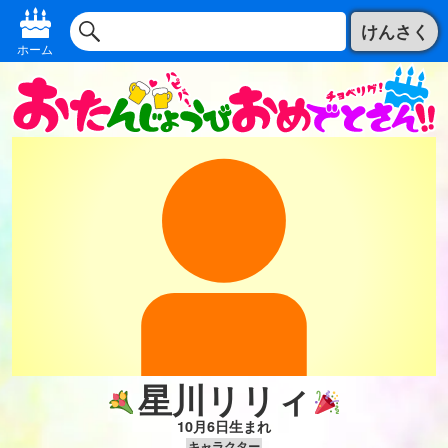
けんさく
ホーム
星川リリィ
10月6日生まれ
キャラクター