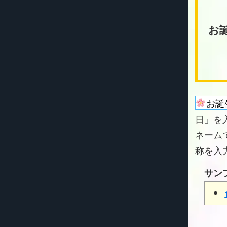
お
お誕
日」を
ネーム
称を入
サン