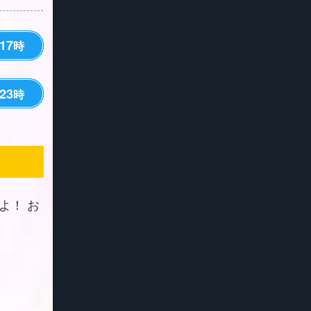
17
時
23
時
よ！ お