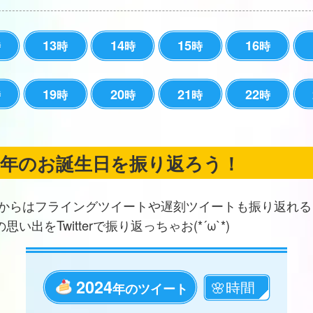
13
14
15
16
時
時
時
時
時
19
20
21
22
時
時
時
時
時
の年のお誕生日を振り返ろう！
からはフライングツイートや遅刻ツイートも振り返れる
思い出をTwitterで振り返っちゃお(*´ω`*)
2024
年のツイート