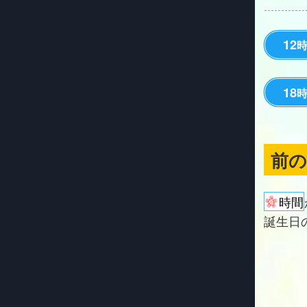
12
18
前
時間
誕生日の