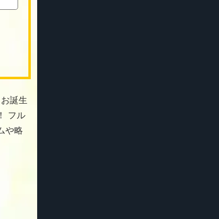
 お誕生
 フル
ムや略