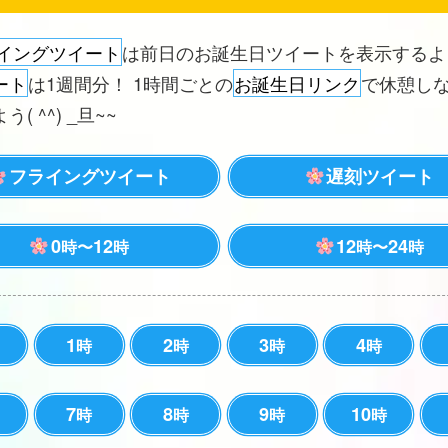
イングツイート
は前日のお誕生日ツイートを表示する
ート
は1週間分！ 1時間ごとの
お誕生日リンク
で休憩し
( ^^) _旦~~
フライングツイート
遅刻ツイート
0
12
12
24
時〜
時
時〜
時
1
2
3
4
時
時
時
時
7
8
9
10
時
時
時
時