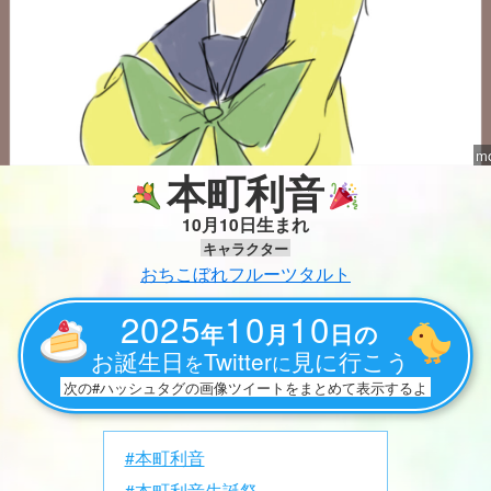
m
本町利音
10月10日生まれ
キャラクター
おちこぼれフルーツタルト
2025
10
10
年
月
日の
お誕生日
Twitter
見に行こう
を
に
次の#ハッシュタグの画像ツイートをまとめて表示するよ
#本町利音
#本町利音生誕祭