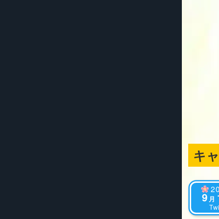
キ
2
9
月
Twi