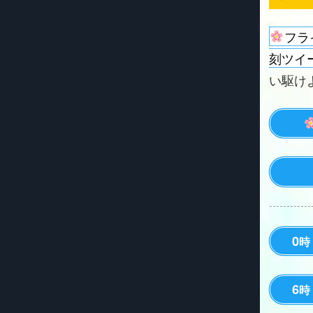
フラ
刻ツイ
い駆けよう
0
時
6
時