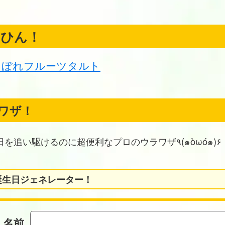
くひん！
こぼれフルーツタルト
ワザ！
お誕生日を追い駆けるのに超便利なプロのウラワザ٩(๑òωó๑)۶
誕生日ジェネレーター！
名前