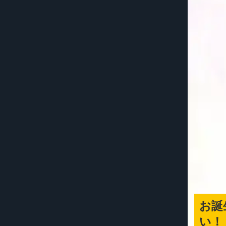
お誕
い！