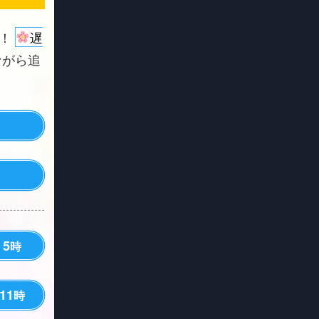
よ！
遅
ながら追
5
時
11
時