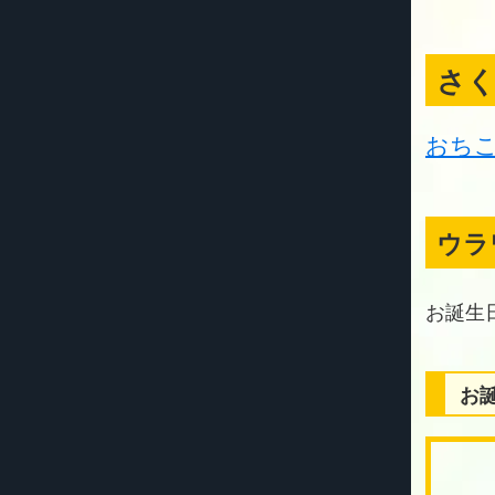
さ
おち
ウラ
お