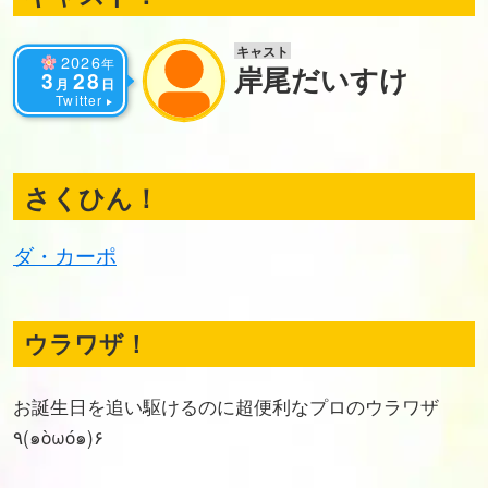
キャスト
2026
年
岸尾だいすけ
3
28
月
日
Twitter
さくひん！
ダ・カーポ
ウラワザ！
お誕生日を追い駆けるのに超便利なプロのウラワザ
٩(๑òωó๑)۶