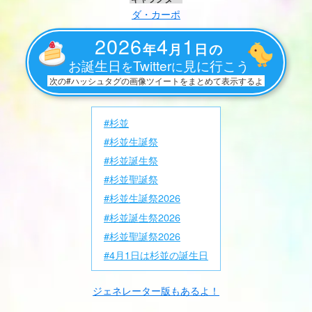
ダ・カーポ
2026
4
1
年
月
日の
お誕生日
Twitter
見に行こう
を
に
次の#ハッシュタグの画像ツイートをまとめて表示するよ
#杉並
#杉並生誕祭
#杉並誕生祭
#杉並聖誕祭
#杉並生誕祭2026
#杉並誕生祭2026
#杉並聖誕祭2026
#4月1日は杉並の誕生日
ジェネレーター版もあるよ！