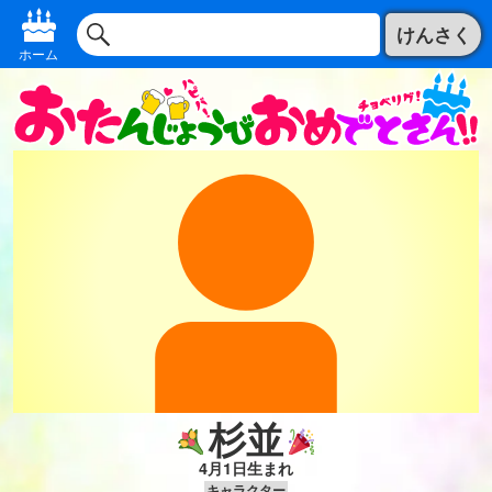
けんさく
ホーム
杉並
4月1日生まれ
キャラクター