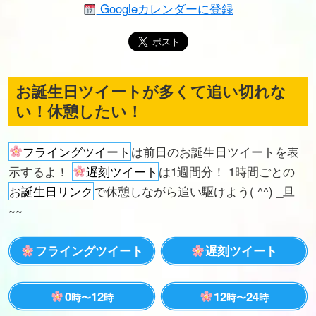
Googleカレンダーに登録
お誕生日ツイートが多くて追い切れな
い！休憩したい！
フライングツイート
は前日のお誕生日ツイートを表
示するよ！
遅刻ツイート
は1週間分！ 1時間ごとの
お誕生日リンク
で休憩しながら追い駆けよう( ^^) _旦
~~
フライングツイート
遅刻ツイート
0
12
12
24
時〜
時
時〜
時