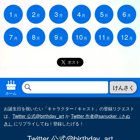
1
2
3
4
5
6
月
月
月
月
月
月
7
8
9
10
11
12
月
月
月
月
月
月
けんさく
ホーム
お誕生日を祝いたい「キャラクター / キャスト」の登録リクエスト
は、
Twitter 公式@birthday_art
か
Twitter 作者@sanucker（さぬ
き）
にリプライしてね！登録したげる！
Twitter 公式@birthday_art