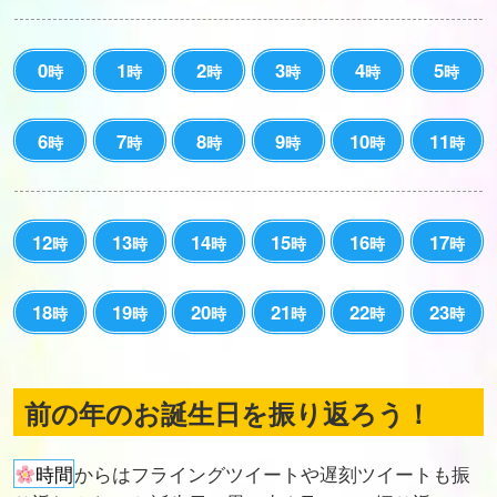
0
1
2
3
4
5
時
時
時
時
時
時
6
7
8
9
10
11
時
時
時
時
時
時
12
13
14
15
16
17
時
時
時
時
時
時
18
19
20
21
22
23
時
時
時
時
時
時
前の年のお誕生日を振り返ろう！
時間
からはフライングツイートや遅刻ツイートも振