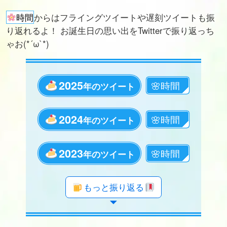
時間
からはフライングツイートや遅刻ツイートも振
り返れるよ！ お誕生日の思い出をTwitterで振り返っち
ゃお(*´ω`*)
2025
年のツイート
2024
年のツイート
2023
年のツイート
年のツイート
年のツイート
年のツイート
年のツイート
年のツイート
年のツイート
年のツイート
年のツイート
年のツイート
年のツイート
年のツイート
年のツイート
年のツイート
年のツイート
年のツイート
年のツイート
年のツイート
もっと振り返る