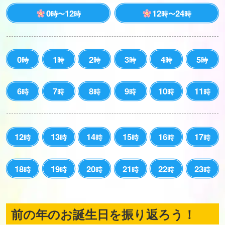
0
12
12
24
時〜
時
時〜
時
0
1
2
3
4
5
時
時
時
時
時
時
6
7
8
9
10
11
時
時
時
時
時
時
12
13
14
15
16
17
時
時
時
時
時
時
18
19
20
21
22
23
時
時
時
時
時
時
前の年のお誕生日を振り返ろう！