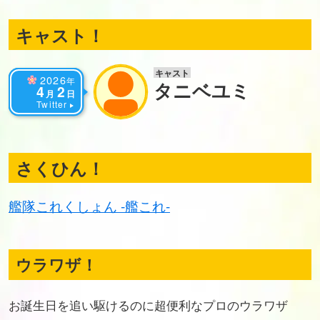
キャスト！
キャスト
2026
年
タニベユミ
4
2
月
日
Twitter
さくひん！
艦隊これくしょん -艦これ-
ウラワザ！
お誕生日を追い駆けるのに超便利なプロのウラワザ