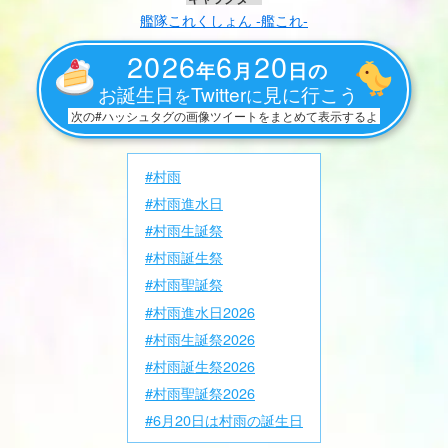
艦隊これくしょん -艦これ-
2026
6
20
年
月
日の
お誕生日
Twitter
見に行こう
を
に
次の#ハッシュタグの画像ツイートをまとめて表示するよ
#村雨
#村雨進水日
#村雨生誕祭
#村雨誕生祭
#村雨聖誕祭
#村雨進水日2026
#村雨生誕祭2026
#村雨誕生祭2026
#村雨聖誕祭2026
#6月20日は村雨の誕生日