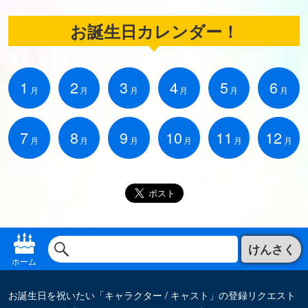
お誕生日カレンダー！
1
2
3
4
5
6
月
月
月
月
月
月
7
8
9
10
11
12
月
月
月
月
月
月
けんさく
ホーム
お誕生日を祝いたい「キャラクター / キャスト」の登録リクエスト