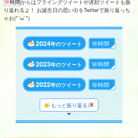
時間
からはフライングツイートや遅刻ツイートも振
り返れるよ！ お誕生日の思い出をTwitterで振り返っち
ゃお(*´ω`*)
2024
年のツイート
2023
年のツイート
2022
年のツイート
年のツイート
年のツイート
年のツイート
年のツイート
年のツイート
年のツイート
年のツイート
年のツイート
年のツイート
年のツイート
年のツイート
年のツイート
年のツイート
年のツイート
年のツイート
年のツイート
もっと振り返る