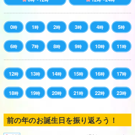
0
1
2
3
4
5
時
時
時
時
時
時
6
7
8
9
10
11
時
時
時
時
時
時
12
13
14
15
16
17
時
時
時
時
時
時
18
19
20
21
22
23
時
時
時
時
時
時
前の年のお誕生日を振り返ろう！