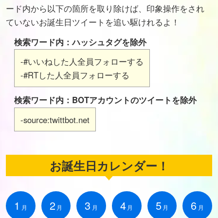
ード内から以下の箇所を取り除けば、印象操作をされ
ていないお誕生日ツイートを追い駆けれるよ！
検索ワード内：ハッシュタグを除外
-#いいねした人全員フォローする
-#RTした人全員フォローする
検索ワード内：BOTアカウントのツイートを除外
-source:twittbot.net
お誕生日カレンダー！
1
2
3
4
5
6
月
月
月
月
月
月