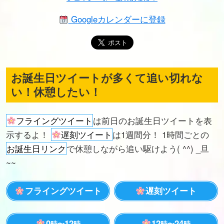
Googleカレンダーに登録
お誕生日ツイートが多くて追い切れな
い！休憩したい！
フライングツイート
は前日のお誕生日ツイートを表
示するよ！
遅刻ツイート
は1週間分！ 1時間ごとの
お誕生日リンク
で休憩しながら追い駆けよう( ^^) _旦
~~
フライングツイート
遅刻ツイート
0
12
12
24
時〜
時
時〜
時