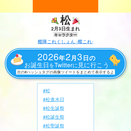
松
2月3日生まれ
キャラクター
艦隊これくしょん -艦これ-
2026
2
3
年
月
日の
お誕生日
Twitter
見に行こう
を
に
次の#ハッシュタグの画像ツイートをまとめて表示するよ
#松
#松進水日
#松生誕祭
#松誕生祭
#松聖誕祭