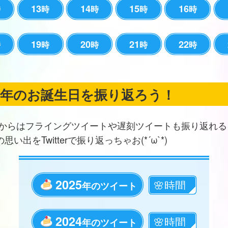
13
14
15
16
時
時
時
時
時
19
20
21
22
時
時
時
時
時
の年のお誕生日を振り返ろう！
からはフライングツイートや遅刻ツイートも振り返れる
思い出をTwitterで振り返っちゃお(*´ω`*)
2025
年のツイート
2024
年のツイート