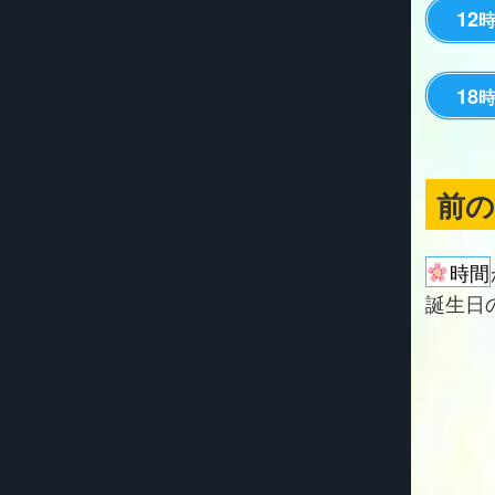
12
18
前
時間
誕生日の