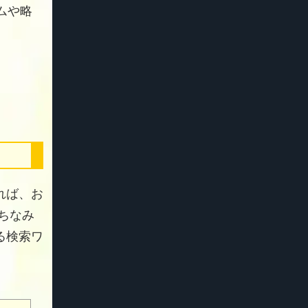
ムや略
れば、お
 ちなみ
る検索ワ