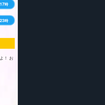
17
時
23
時
よ！ お