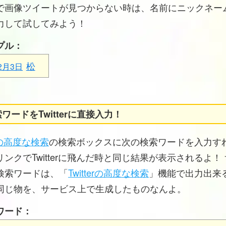
で画像ツイートが見つからない時は、名前にニックネー
力して試してみよう！
プル：
松
2月3日
ワードをTwitterに直接入力！
erの高度な検索
の検索ボックスに次の検索ワードを入力す
ンクでTwitterに飛んだ時と同じ結果が表示されるよ！
検索ワードは、「
Twitterの高度な検索
」機能で出力出来
同じ物を、サービス上で生成したものなんよ。
ワード：