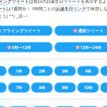
イングツイート
は前日のお誕生日ツイートを表示する
ート
は1週間分！ 1時間ごとの
お誕生日リンク
で休憩し
( ^^) _旦~~
フライングツイート
遅刻ツイート
0
12
12
24
時〜
時
時〜
時
1
2
3
4
時
時
時
時
7
8
9
10
時
時
時
時