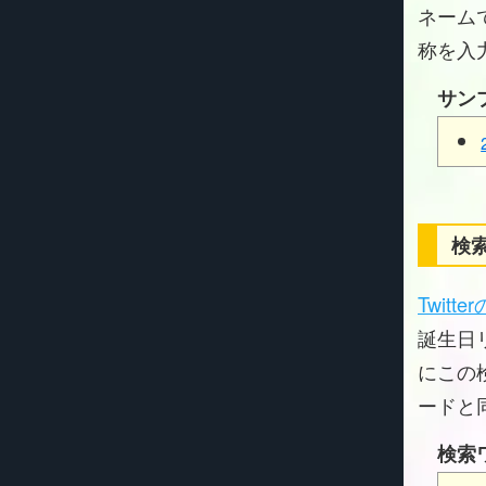
ネーム
称を入
サン
検索
Twitt
誕生日リ
にこの
ードと
検索