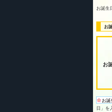
お
お
お誕
日」を