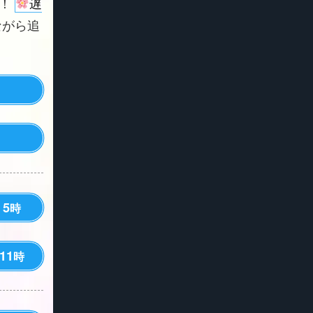
よ！
遅
ながら追
5
時
11
時