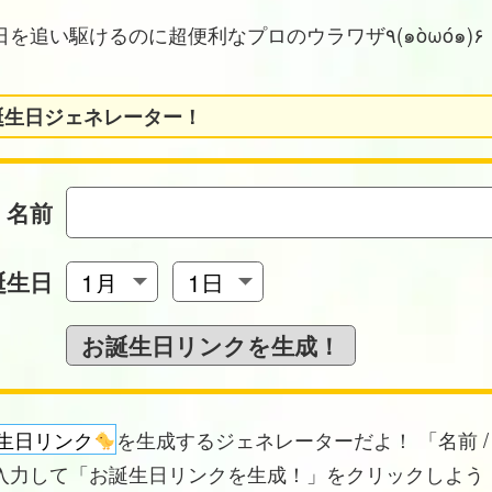
お誕生日を追い駆けるのに超便利なプロのウラワザ٩(๑òωó๑)۶
誕生日ジェネレーター！
名前
誕生日
生日リンク
を生成するジェネレーターだよ！ 「名前 /
入力して「お誕生日リンクを生成！」をクリックしよう！