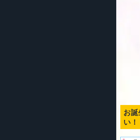
お誕
い！