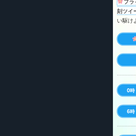
フラ
刻ツイ
い駆けよう
0
時
6
時