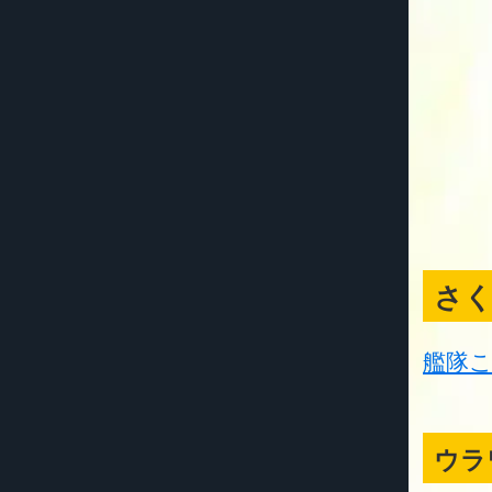
さ
艦隊こ
ウラ