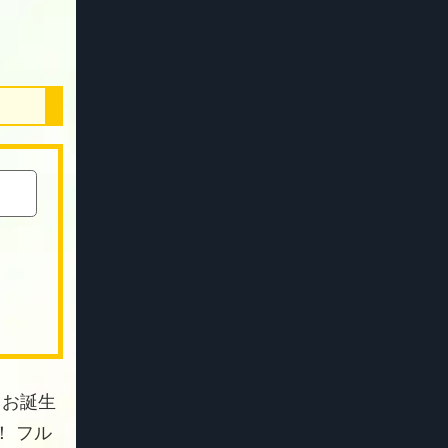
 お誕生
 フル