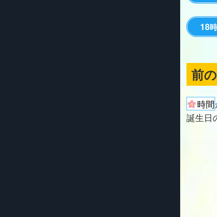
18
前
時間
誕生日の