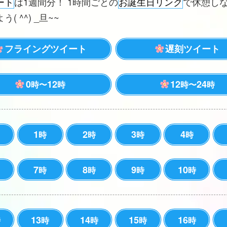
ート
は1週間分！ 1時間ごとの
お誕生日リンク
で休憩し
( ^^) _旦~~
フライングツイート
遅刻ツイート
0
12
12
24
時〜
時
時〜
時
1
2
3
4
時
時
時
時
7
8
9
10
時
時
時
時
13
14
15
16
時
時
時
時
時