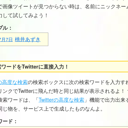
で画像ツイートが見つからない時は、名前にニックネー
力して試してみよう！
プル：
桃井あずき
7月7日
ワードをTwitterに直接入力！
erの高度な検索
の検索ボックスに次の検索ワードを入力す
ンクでTwitterに飛んだ時と同じ結果が表示されるよ！
検索ワードは、「
Twitterの高度な検索
」機能で出力出来
同じ物を、サービス上で生成したものなんよ。
ワード：