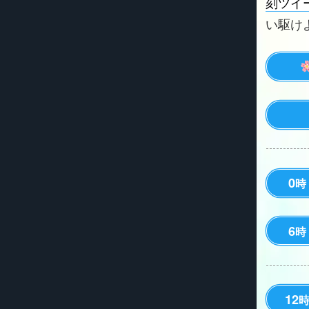
刻ツイ
い駆けよう
0
時
6
時
12