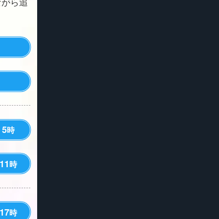
ながら追
5
時
11
時
17
時