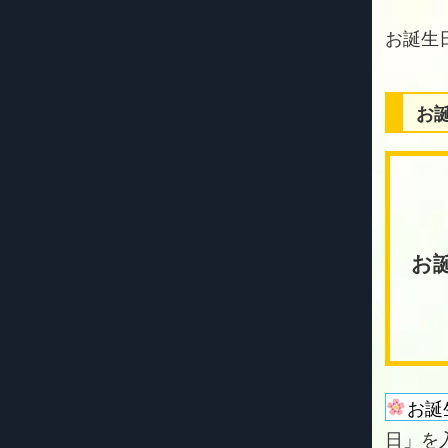
お
お
お誕
日」を