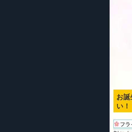
お誕
い！
フラ