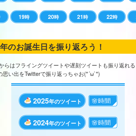
19
20
21
22
時
時
時
時
時
の年のお誕生日を振り返ろう！
からはフライングツイートや遅刻ツイートも振り返れる
思い出をTwitterで振り返っちゃお(*´ω`*)
2025
年のツイート
2024
年のツイート