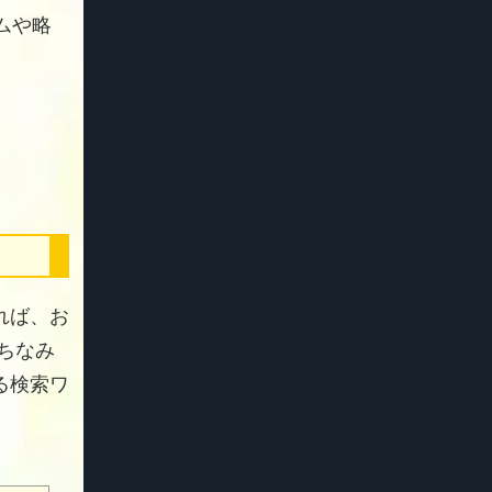
ムや略
れば、お
 ちなみ
る検索ワ