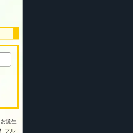
 お誕生
 フル