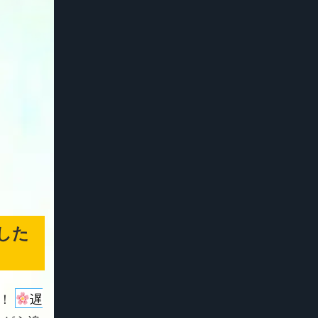
した
よ！
遅