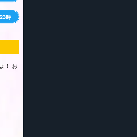
23
時
よ！ お