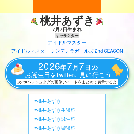
桃井あずき
7月7日生まれ
キャラクター
アイドルマスター
アイドルマスター シンデレラガールズ 2nd SEASON
2026
7
7
年
月
日の
お誕生日
Twitter
見に行こう
を
に
次の#ハッシュタグの画像ツイートをまとめて表示するよ
#桃井あずき
#桃井あずき生誕祭
#桃井あずき誕生祭
#桃井あずき聖誕祭