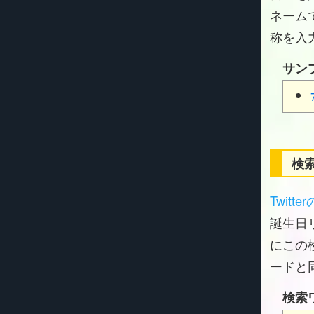
ネーム
称を入
サン
検索
Twitt
誕生日リ
にこの
ードと
検索