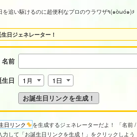
お誕生日を追い駆けるのに超便利なプロのウラワザ٩(๑òωó๑)۶
誕生日ジェネレーター！
名前
誕生日
生日リンク
を生成するジェネレーターだよ！ 「名前 /
入力して「お誕生日リンクを生成！」をクリックしよう！