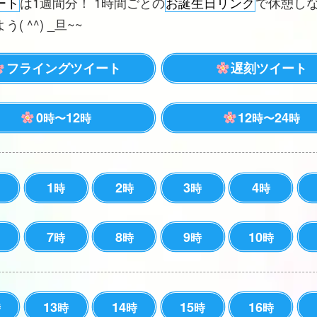
ート
は1週間分！ 1時間ごとの
お誕生日リンク
で休憩し
( ^^) _旦~~
フライングツイート
遅刻ツイート
0
12
12
24
時〜
時
時〜
時
1
2
3
4
時
時
時
時
7
8
9
10
時
時
時
時
13
14
15
16
時
時
時
時
時