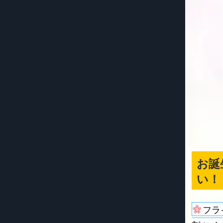
お誕
い！
フラ