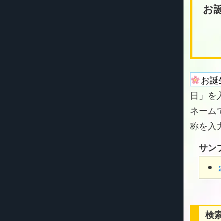
お
お誕
日」を
ネーム
称を入
サン
検索