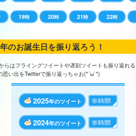
19
20
21
22
時
時
時
時
時
の年のお誕生日を振り返ろう！
からはフライングツイートや遅刻ツイートも振り返れる
思い出をTwitterで振り返っちゃお(*´ω`*)
2025
年のツイート
2024
年のツイート