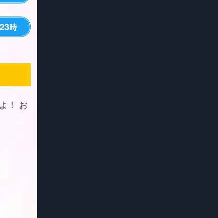
23
時
よ！ お