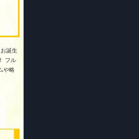
 お誕生
 フル
ムや略