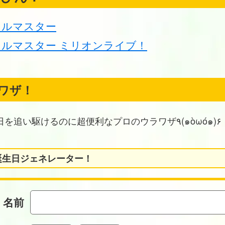
ドルマスター
ルマスター ミリオンライブ！
ワザ！
お誕生日を追い駆けるのに超便利なプロのウラワザ٩(๑òωó๑)۶
誕生日ジェネレーター！
名前