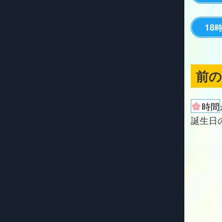
18
前
時間
誕生日の