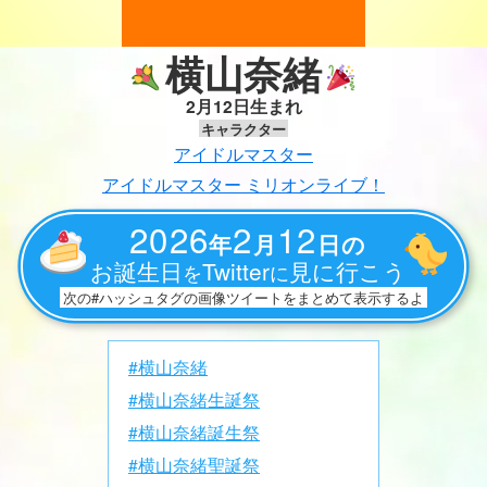
横山奈緒
2月12日生まれ
キャラクター
アイドルマスター
アイドルマスター ミリオンライブ！
2026
2
12
年
月
日の
お誕生日
Twitter
見に行こう
を
に
次の#ハッシュタグの画像ツイートをまとめて表示するよ
#横山奈緒
#横山奈緒生誕祭
#横山奈緒誕生祭
#横山奈緒聖誕祭