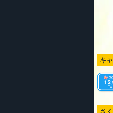
キ
2
12
Twi
さ