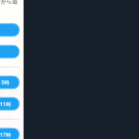
ながら追
5
時
11
時
17
時