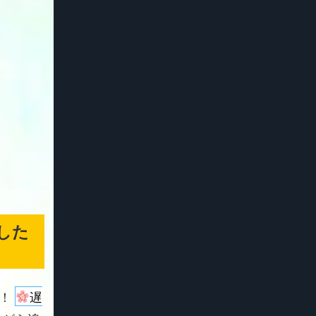
した
よ！
遅