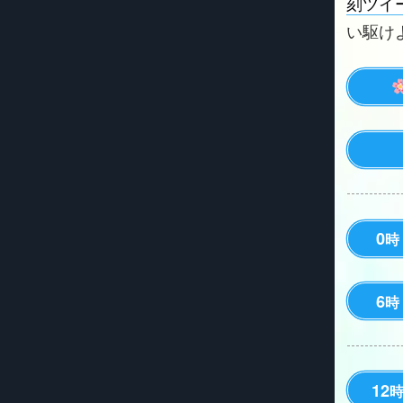
刻ツイ
い駆けよう
0
時
6
時
12