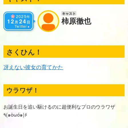
キャスト
2025
年
柿原徹也
12
24
月
日
Twitter
さくひん！
冴えない彼女の育てかた
ウラワザ！
お誕生日を追い駆けるのに超便利なプロのウラワザ
٩(๑òωó๑)۶