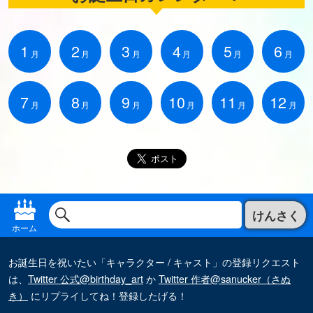
1
2
3
4
5
6
月
月
月
月
月
月
7
8
9
10
11
12
月
月
月
月
月
月
けんさく
ホーム
お誕生日を祝いたい「キャラクター / キャスト」の登録リクエスト
は、
Twitter 公式@birthday_art
か
Twitter 作者@sanucker（さぬ
き）
にリプライしてね！登録したげる！