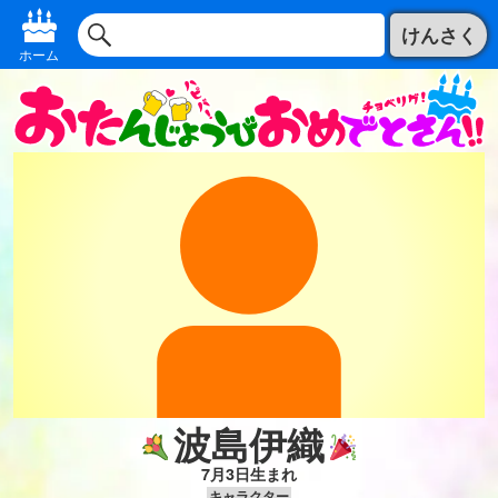
けんさく
ホーム
波島伊織
7月3日生まれ
キャラクター