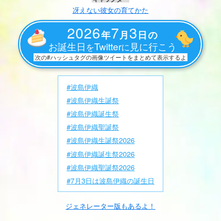
冴えない彼女の育てかた
2026
7
3
年
月
日の
お誕生日
Twitter
見に行こう
を
に
次の#ハッシュタグの画像ツイートをまとめて表示するよ
#波島伊織
#波島伊織生誕祭
#波島伊織誕生祭
#波島伊織聖誕祭
#波島伊織生誕祭2026
#波島伊織誕生祭2026
#波島伊織聖誕祭2026
#7月3日は波島伊織の誕生日
ジェネレーター版もあるよ！