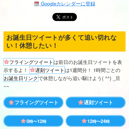
Googleカレンダーに登録
お誕生日ツイートが多くて追い切れな
い！休憩したい！
フライングツイート
は前日のお誕生日ツイートを表
示するよ！
遅刻ツイート
は1週間分！ 1時間ごとの
お誕生日リンク
で休憩しながら追い駆けよう( ^^) _旦
~~
フライングツイート
遅刻ツイート
0
12
12
24
時〜
時
時〜
時