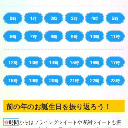
0
1
2
3
4
5
時
時
時
時
時
時
6
7
8
9
10
11
時
時
時
時
時
時
12
13
14
15
16
17
時
時
時
時
時
時
18
19
20
21
22
23
時
時
時
時
時
時
前の年のお誕生日を振り返ろう！
時間
からはフライングツイートや遅刻ツイートも振