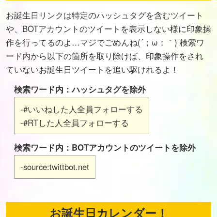
お誕生日リンクは特定のハッシュタグを含むツイート
や、BOTアカウントのツイートを表示しない様に印象操
作を行ってるのよ…マジでごめんね(´；ω；｀) 検索ワ
ード内から以下の箇所を取り除けば、印象操作をされ
ていないお誕生日ツイートを追い駆けれるよ！
検索ワード内：ハッシュタグを除外
-#いいねした人全員フォローする
-#RTした人全員フォローする
検索ワード内：BOTアカウントのツイートを除外
-source:twittbot.net
お誕生日カレンダー！