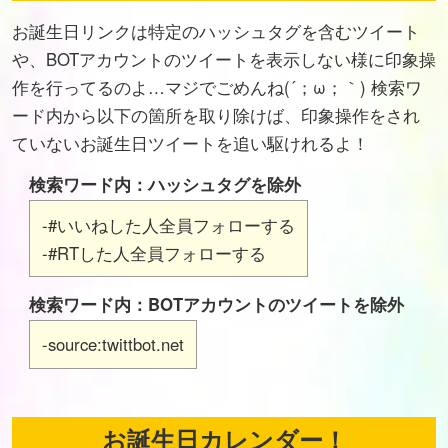
お誕生日リンクは特定のハッシュタグを含むツイート
や、BOTアカウントのツイートを表示しない様に印象操
作を行ってるのよ…マジでごめんね(´；ω；｀) 検索ワ
ード内から以下の箇所を取り除けば、印象操作をされ
ていないお誕生日ツイートを追い駆けれるよ！
検索ワード内：ハッシュタグを除外
-#いいねした人全員フォローする
-#RTした人全員フォローする
検索ワード内：BOTアカウントのツイートを除外
-source:twittbot.net
お誕生日カレンダー！