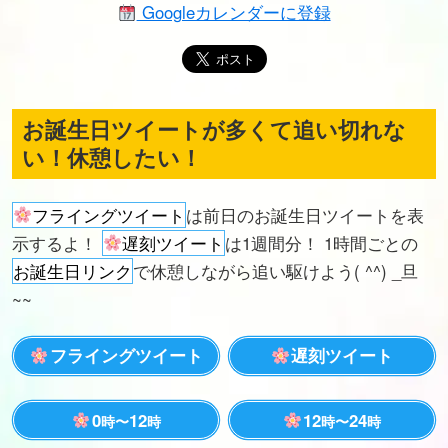
Googleカレンダーに登録
お誕生日ツイートが多くて追い切れな
い！休憩したい！
フライングツイート
は前日のお誕生日ツイートを表
示するよ！
遅刻ツイート
は1週間分！ 1時間ごとの
お誕生日リンク
で休憩しながら追い駆けよう( ^^) _旦
~~
フライングツイート
遅刻ツイート
0
12
12
24
時〜
時
時〜
時