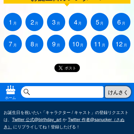
1
2
3
4
5
6
月
月
月
月
月
月
7
8
9
10
11
12
月
月
月
月
月
月
けんさく
ホーム
お誕生日を祝いたい「キャラクター / キャスト」の登録リクエスト
は、
Twitter 公式@birthday_art
か
Twitter 作者@sanucker（さぬ
き）
にリプライしてね！登録したげる！