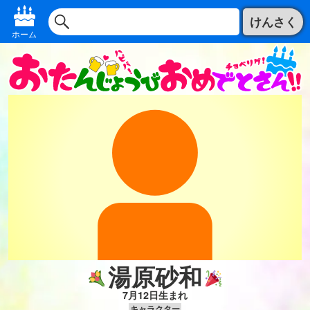
けんさく
ホーム
湯原砂和
7月12日生まれ
キャラクター