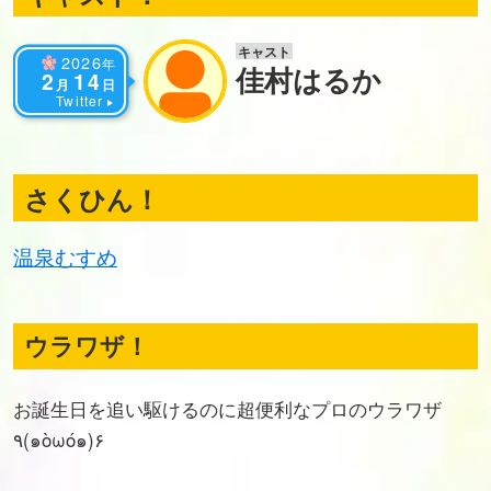
キャスト
2026
年
佳村はるか
2
14
月
日
Twitter
さくひん！
温泉むすめ
ウラワザ！
お誕生日を追い駆けるのに超便利なプロのウラワザ
٩(๑òωó๑)۶