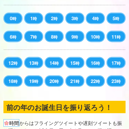
0
1
2
3
4
5
時
時
時
時
時
時
6
7
8
9
10
11
時
時
時
時
時
時
12
13
14
15
16
17
時
時
時
時
時
時
18
19
20
21
22
23
時
時
時
時
時
時
前の年のお誕生日を振り返ろう！
時間
からはフライングツイートや遅刻ツイートも振