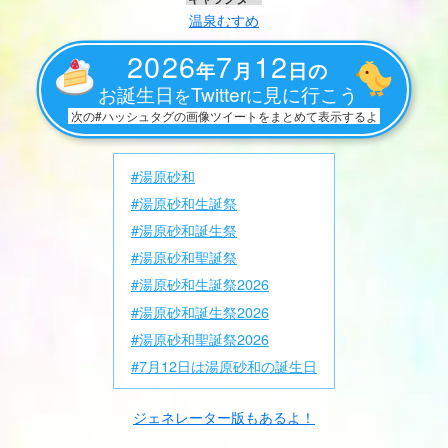
温泉むすめ
2026
7
12
年
月
日の
お誕生日
Twitter
見に行こう
を
に
次の#ハッシュタグの画像ツイートをまとめて表示するよ
#湯原砂和
#湯原砂和生誕祭
#湯原砂和誕生祭
#湯原砂和聖誕祭
#湯原砂和生誕祭2026
#湯原砂和誕生祭2026
#湯原砂和聖誕祭2026
#7月12日は湯原砂和の誕生日
ジェネレーター版もあるよ！