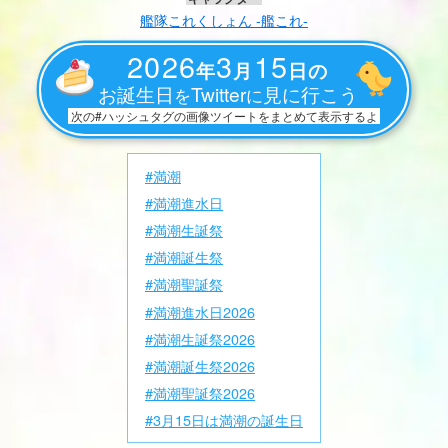
艦隊これくしょん -艦これ-
2026
3
15
年
月
日の
お誕生日
Twitter
見に行こう
を
に
次の#ハッシュタグの画像ツイートをまとめて表示するよ
#満潮
#満潮進水日
#満潮生誕祭
#満潮誕生祭
#満潮聖誕祭
#満潮進水日2026
#満潮生誕祭2026
#満潮誕生祭2026
#満潮聖誕祭2026
#3月15日は満潮の誕生日