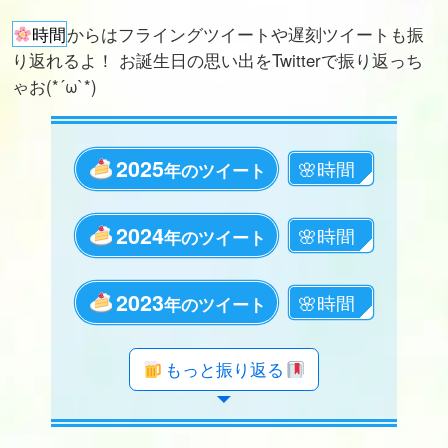
時間
からはフライングツイートや遅刻ツイートも振
り返れるよ！ お誕生日の思い出をTwitterで振り返っち
ゃお(*´ω`*)
2025
年のツイート
2024
年のツイート
2023
年のツイート
年のツイート
年のツイート
年のツイート
年のツイート
年のツイート
年のツイート
年のツイート
年のツイート
年のツイート
年のツイート
年のツイート
年のツイート
年のツイート
年のツイート
年のツイート
年のツイート
年のツイート
もっと振り返る