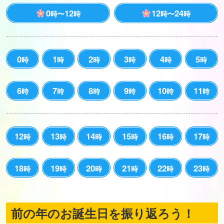
0
12
12
24
時〜
時
時〜
時
0
1
2
3
4
5
時
時
時
時
時
時
6
7
8
9
10
11
時
時
時
時
時
時
12
13
14
15
16
17
時
時
時
時
時
時
18
19
20
21
22
23
時
時
時
時
時
時
前の年のお誕生日を振り返ろう！