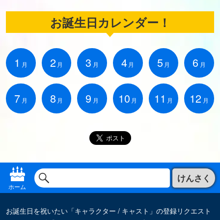
お誕生日カレンダー！
1
2
3
4
5
6
月
月
月
月
月
月
7
8
9
10
11
12
月
月
月
月
月
月
けんさく
ホーム
お誕生日を祝いたい「キャラクター / キャスト」の登録リクエスト