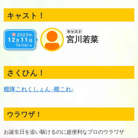
キャスト！
キャスト
2025
年
宮川若菜
12
11
月
日
Twitter
さくひん！
艦隊これくしょん -艦これ-
ウラワザ！
お誕生日を追い駆けるのに超便利なプロのウラワザ