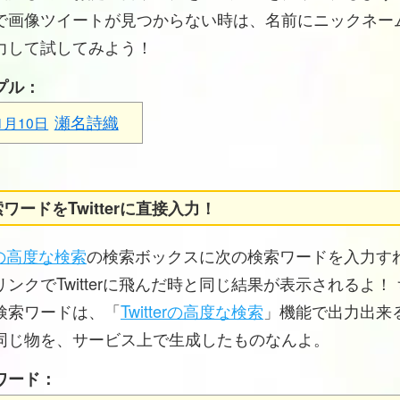
で画像ツイートが見つからない時は、名前にニックネー
力して試してみよう！
プル：
瀬名詩織
1月10日
ワードをTwitterに直接入力！
erの高度な検索
の検索ボックスに次の検索ワードを入力す
ンクでTwitterに飛んだ時と同じ結果が表示されるよ！
検索ワードは、「
Twitterの高度な検索
」機能で出力出来
同じ物を、サービス上で生成したものなんよ。
ワード：