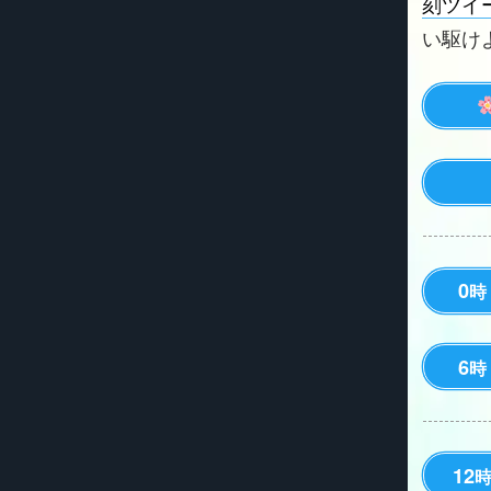
刻ツイ
い駆けよう
0
時
6
時
12