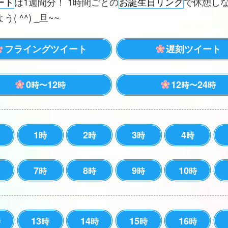
ート
は1週間分！ 1時間ごとの
お誕生日リンク
で休憩し
( ^^) _旦~~
フライングツイート
遅刻ツイート
0
12
12
24
時〜
時
時〜
時
1
2
3
4
時
時
時
時
7
8
9
10
時
時
時
時
13
14
15
16
時
時
時
時
時