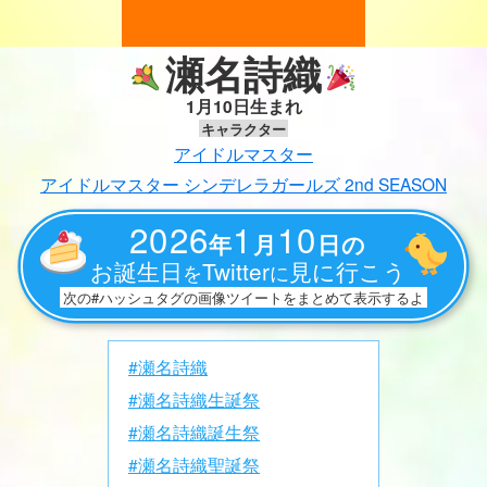
瀬名詩織
1月10日生まれ
キャラクター
アイドルマスター
アイドルマスター シンデレラガールズ 2nd SEASON
2026
1
10
年
月
日の
お誕生日
Twitter
見に行こう
を
に
次の#ハッシュタグの画像ツイートをまとめて表示するよ
#瀬名詩織
#瀬名詩織生誕祭
#瀬名詩織誕生祭
#瀬名詩織聖誕祭