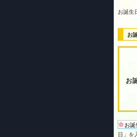
お
お
お誕
日」を