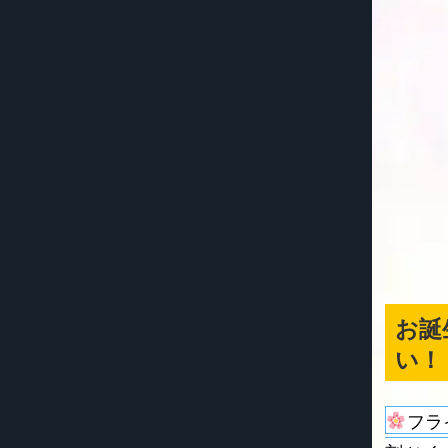
お誕
い！
フラ