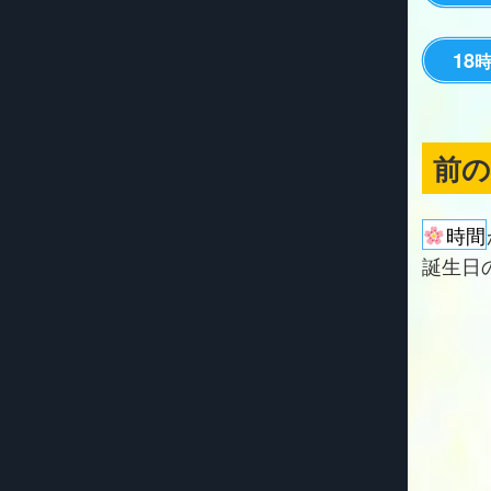
18
前
時間
誕生日の