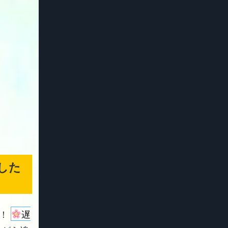
した
よ！
遅