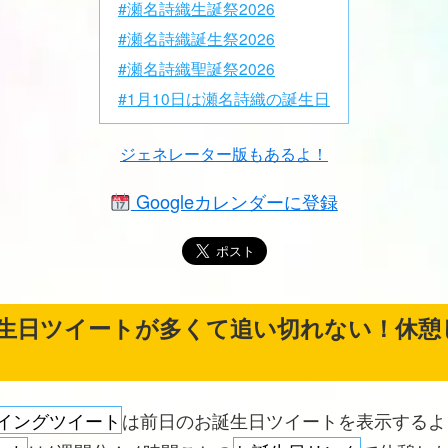
#瀬名詩織生誕祭2026
#瀬名詩織誕生祭2026
#瀬名詩織聖誕祭2026
#1月10日は瀬名詩織の誕生日
ジェネレーター版もあるよ！
Googleカレンダーに登録
生日ツイートが多くて追い切れない！休憩
イングツイート
は前日のお誕生日ツイートを表示する