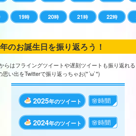
19
20
21
22
時
時
時
時
時
の年のお誕生日を振り返ろう！
からはフライングツイートや遅刻ツイートも振り返れる
思い出をTwitterで振り返っちゃお(*´ω`*)
2025
年のツイート
2024
年のツイート