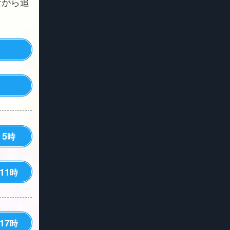
ながら追
5
時
11
時
17
時