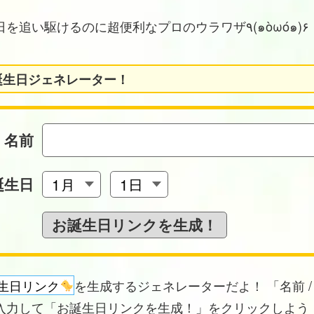
お誕生日を追い駆けるのに超便利なプロのウラワザ٩(๑òωó๑)۶
誕生日ジェネレーター！
名前
誕生日
生日リンク
を生成するジェネレーターだよ！ 「名前 /
入力して「お誕生日リンクを生成！」をクリックしよう！