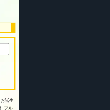
 お誕生
 フル