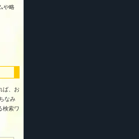
ムや略
れば、お
 ちなみ
る検索ワ