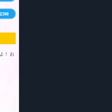
23
時
よ！ お