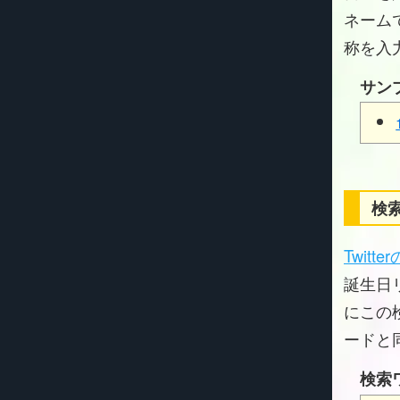
ネーム
称を入
サン
検索
Twitt
誕生日リ
にこの
ードと
検索