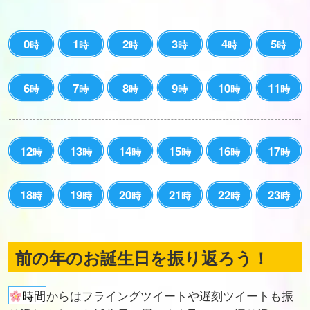
0
1
2
3
4
5
時
時
時
時
時
時
6
7
8
9
10
11
時
時
時
時
時
時
12
13
14
15
16
17
時
時
時
時
時
時
18
19
20
21
22
23
時
時
時
時
時
時
前の年のお誕生日を振り返ろう！
時間
からはフライングツイートや遅刻ツイートも振