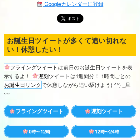
Googleカレンダーに登録
お誕生日ツイートが多くて追い切れな
い！休憩したい！
フライングツイート
は前日のお誕生日ツイートを表
示するよ！
遅刻ツイート
は1週間分！ 1時間ごとの
お誕生日リンク
で休憩しながら追い駆けよう( ^^) _旦
~~
フライングツイート
遅刻ツイート
0
12
12
24
時〜
時
時〜
時