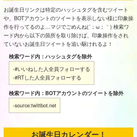
お誕生日リンクは特定のハッシュタグを含むツイート
や、BOTアカウントのツイートを表示しない様に印象操
作を行ってるのよ…マジでごめんね(´；ω；｀) 検索ワ
ード内から以下の箇所を取り除けば、印象操作をされ
ていないお誕生日ツイートを追い駆けれるよ！
検索ワード内：ハッシュタグを除外
-#いいねした人全員フォローする
-#RTした人全員フォローする
検索ワード内：BOTアカウントのツイートを除外
-source:twittbot.net
お誕生日カレンダー！