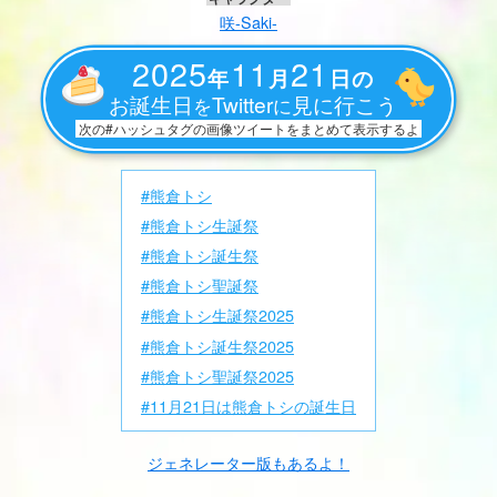
咲-Saki-
2025
11
21
年
月
日の
お誕生日
Twitter
見に行こう
を
に
次の#ハッシュタグの画像ツイートをまとめて表示するよ
#熊倉トシ
#熊倉トシ生誕祭
#熊倉トシ誕生祭
#熊倉トシ聖誕祭
#熊倉トシ生誕祭2025
#熊倉トシ誕生祭2025
#熊倉トシ聖誕祭2025
#11月21日は熊倉トシの誕生日
ジェネレーター版もあるよ！