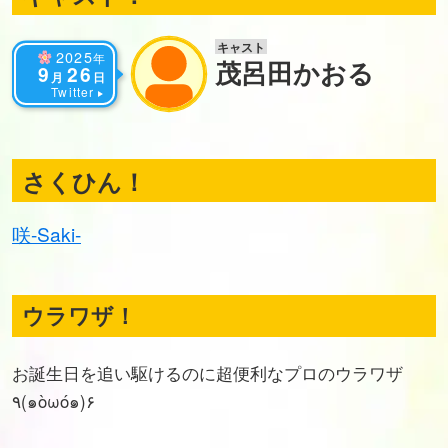
キャスト
2025
年
茂呂田かおる
9
26
月
日
Twitter
さくひん！
咲-Saki-
ウラワザ！
お誕生日を追い駆けるのに超便利なプロのウラワザ
٩(๑òωó๑)۶