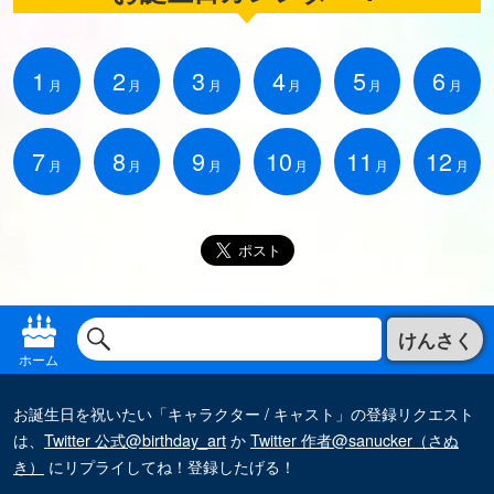
1
2
3
4
5
6
月
月
月
月
月
月
7
8
9
10
11
12
月
月
月
月
月
月
けんさく
ホーム
お誕生日を祝いたい「キャラクター / キャスト」の登録リクエスト
は、
Twitter 公式@birthday_art
か
Twitter 作者@sanucker（さぬ
き）
にリプライしてね！登録したげる！