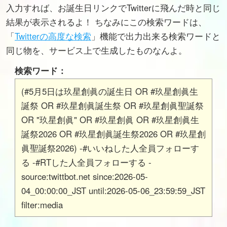
入力すれば、お誕生日リンクでTwitterに飛んだ時と同じ
結果が表示されるよ！ ちなみにこの検索ワードは、
「
Twitterの高度な検索
」機能で出力出来る検索ワードと
同じ物を、サービス上で生成したものなんよ。
検索ワード：
(#5月5日は玖星創眞の誕生日 OR #玖星創眞生
誕祭 OR #玖星創眞誕生祭 OR #玖星創眞聖誕祭
OR "玖星創眞" OR #玖星創眞 OR #玖星創眞生
誕祭2026 OR #玖星創眞誕生祭2026 OR #玖星創
眞聖誕祭2026) -#いいねした人全員フォローす
る -#RTした人全員フォローする -
source:twittbot.net since:2026-05-
04_00:00:00_JST until:2026-05-06_23:59:59_JST
filter:media