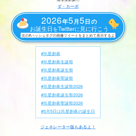
ダ・カーポ
2026
5
5
年
月
日の
お誕生日
Twitter
見に行こう
を
に
次の#ハッシュタグの画像ツイートをまとめて表示するよ
#玖星創眞
#玖星創眞生誕祭
#玖星創眞誕生祭
#玖星創眞聖誕祭
#玖星創眞生誕祭2026
#玖星創眞誕生祭2026
#玖星創眞聖誕祭2026
#5月5日は玖星創眞の誕生日
ジェネレーター版もあるよ！