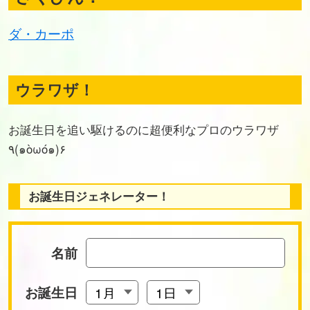
ダ・カーポ
ウラワザ！
お誕生日を追い駆けるのに超便利なプロのウラワザ
٩(๑òωó๑)۶
お誕生日ジェネレーター！
名前
お誕生日