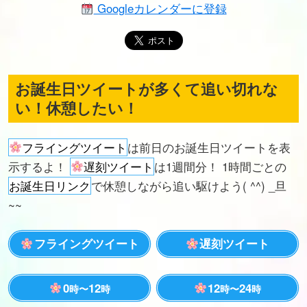
Googleカレンダーに登録
お誕生日ツイートが多くて追い切れな
い！休憩したい！
フライングツイート
は前日のお誕生日ツイートを表
示するよ！
遅刻ツイート
は1週間分！ 1時間ごとの
お誕生日リンク
で休憩しながら追い駆けよう( ^^) _旦
~~
フライングツイート
遅刻ツイート
0
12
12
24
時〜
時
時〜
時