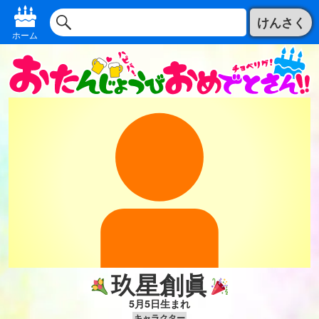
けんさく
ホーム
玖星創眞
5月5日生まれ
キャラクター