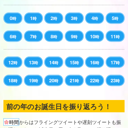
0
1
2
3
4
5
時
時
時
時
時
時
6
7
8
9
10
11
時
時
時
時
時
時
12
13
14
15
16
17
時
時
時
時
時
時
18
19
20
21
22
23
時
時
時
時
時
時
前の年のお誕生日を振り返ろう！
時間
からはフライングツイートや遅刻ツイートも振