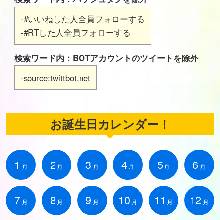
-#いいねした人全員フォローする
-#RTした人全員フォローする
検索ワード内：BOTアカウントのツイートを除外
-source:twittbot.net
お誕生日カレンダー！
1
2
3
4
5
6
月
月
月
月
月
月
7
8
9
10
11
12
月
月
月
月
月
月