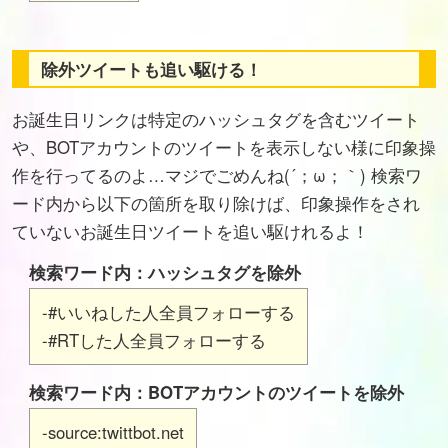
除外ツイートも追い駆ける！
お誕生日リンクは特定のハッシュタグを含むツイート
や、BOTアカウントのツイートを表示しない様に印象操
作を行ってるのよ…マジでごめんね(´；ω；｀) 検索ワ
ード内から以下の箇所を取り除けば、印象操作をされ
ていないお誕生日ツイートを追い駆けれるよ！
検索ワード内：ハッシュタグを除外
-#いいねした人全員フォローする
-#RTした人全員フォローする
検索ワード内：BOTアカウントのツイートを除外
-source:twittbot.net