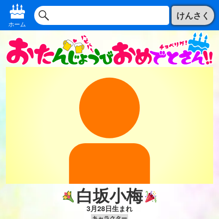
けんさく
ホーム
白坂小梅
3月28日生まれ
キャラクター