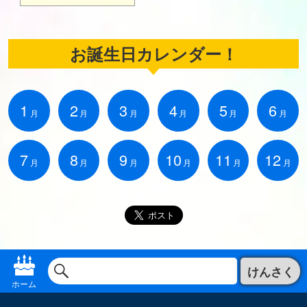
お誕生日カレンダー！
1
2
3
4
5
6
月
月
月
月
月
月
7
8
9
10
11
12
月
月
月
月
月
月
けんさく
ホーム