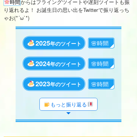
時間
からはフライングツイートや遅刻ツイートも振
り返れるよ！ お誕生日の思い出をTwitterで振り返っち
ゃお(*´ω`*)
2025
年のツイート
2024
年のツイート
2023
年のツイート
年のツイート
年のツイート
年のツイート
年のツイート
年のツイート
年のツイート
年のツイート
年のツイート
年のツイート
年のツイート
年のツイート
年のツイート
年のツイート
年のツイート
年のツイート
年のツイート
年のツイート
もっと振り返る