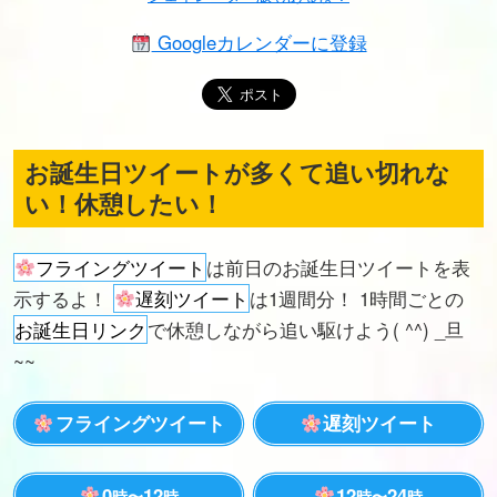
Googleカレンダーに登録
お誕生日ツイートが多くて追い切れな
い！休憩したい！
フライングツイート
は前日のお誕生日ツイートを表
示するよ！
遅刻ツイート
は1週間分！ 1時間ごとの
お誕生日リンク
で休憩しながら追い駆けよう( ^^) _旦
~~
フライングツイート
遅刻ツイート
0
12
12
24
時〜
時
時〜
時