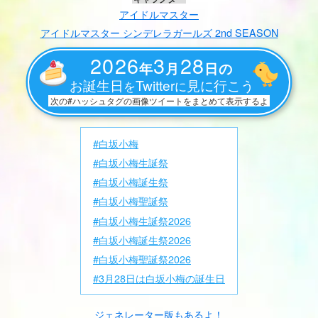
アイドルマスター
アイドルマスター シンデレラガールズ 2nd SEASON
2026
3
28
年
月
日の
お誕生日
Twitter
見に行こう
を
に
次の#ハッシュタグの画像ツイートをまとめて表示するよ
#白坂小梅
#白坂小梅生誕祭
#白坂小梅誕生祭
#白坂小梅聖誕祭
#白坂小梅生誕祭2026
#白坂小梅誕生祭2026
#白坂小梅聖誕祭2026
#3月28日は白坂小梅の誕生日
ジェネレーター版もあるよ！