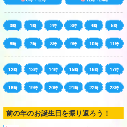
0
1
2
3
4
5
時
時
時
時
時
時
6
7
8
9
10
11
時
時
時
時
時
時
12
13
14
15
16
17
時
時
時
時
時
時
18
19
20
21
22
23
時
時
時
時
時
時
前の年のお誕生日を振り返ろう！