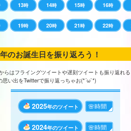
13
14
15
16
時
時
時
時
時
19
20
21
22
時
時
時
時
時
の年のお誕生日を振り返ろう！
からはフライングツイートや遅刻ツイートも振り返れる
思い出をTwitterで振り返っちゃお(*´ω`*)
2025
年のツイート
2024
年のツイート