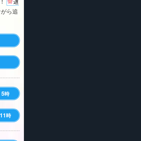
よ！
遅
ながら追
5
時
11
時