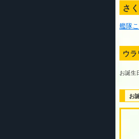
さ
艦隊こ
ウラ
お