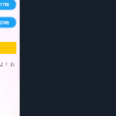
17
時
23
時
よ！ お