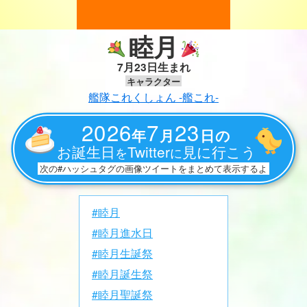
睦月
7月23日生まれ
キャラクター
艦隊これくしょん -艦これ-
2026
7
23
年
月
日の
お誕生日
Twitter
見に行こう
を
に
次の#ハッシュタグの画像ツイートをまとめて表示するよ
#睦月
#睦月進水日
#睦月生誕祭
#睦月誕生祭
#睦月聖誕祭