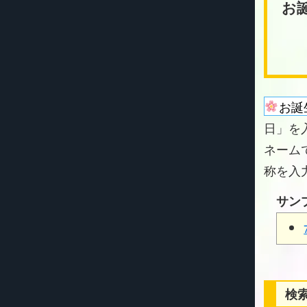
お
お誕
日」を
ネーム
称を入
サン
検索