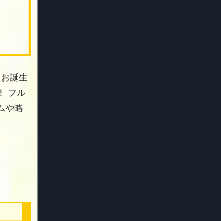
 お誕生
 フル
ムや略