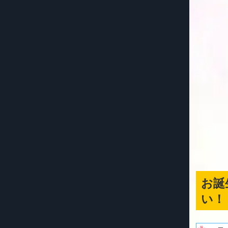
お誕
い！