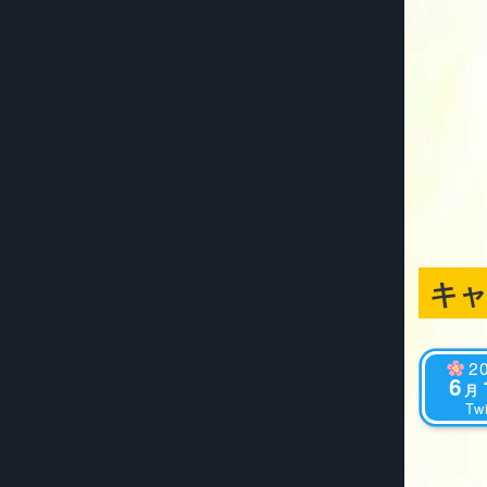
キ
2
6
月
Twi