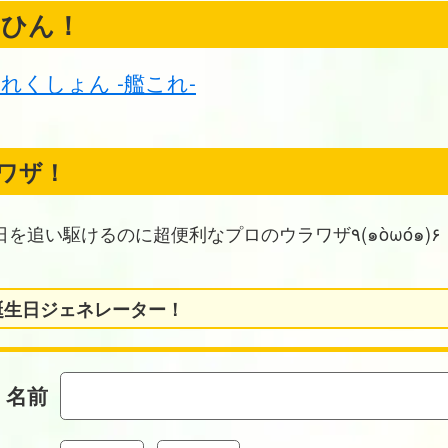
くひん！
れくしょん -艦これ-
ワザ！
お誕生日を追い駆けるのに超便利なプロのウラワザ٩(๑òωó๑)۶
誕生日ジェネレーター！
名前