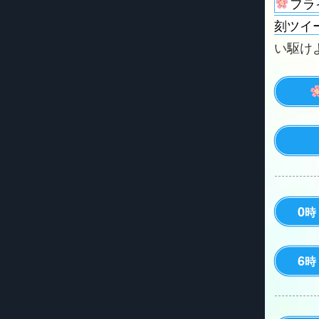
フラ
刻ツイ
い駆けよう
0
時
6
時