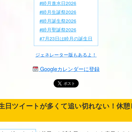
#睦月進水日2026
#睦月生誕祭2026
#睦月誕生祭2026
#睦月聖誕祭2026
#7月23日は睦月の誕生日
ジェネレーター版もあるよ！
Googleカレンダーに登録
生日ツイートが多くて追い切れない！休憩