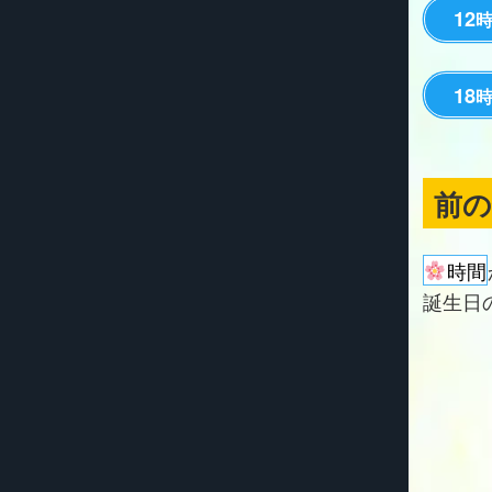
12
18
前
時間
誕生日の