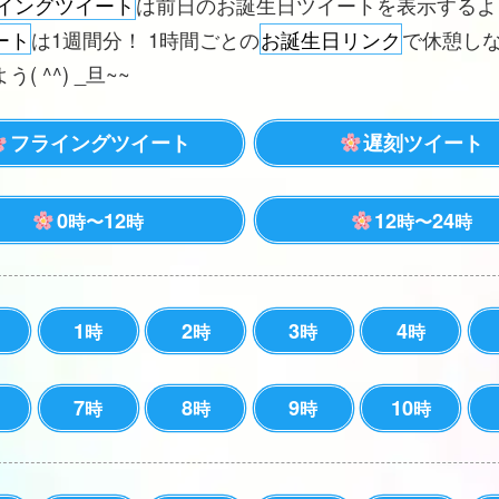
イングツイート
は前日のお誕生日ツイートを表示する
ート
は1週間分！ 1時間ごとの
お誕生日リンク
で休憩し
( ^^) _旦~~
フライングツイート
遅刻ツイート
0
12
12
24
時〜
時
時〜
時
1
2
3
4
時
時
時
時
7
8
9
10
時
時
時
時