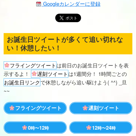
Googleカレンダーに登録
お誕生日ツイートが多くて追い切れな
い！休憩したい！
フライングツイート
は前日のお誕生日ツイートを表
示するよ！
遅刻ツイート
は1週間分！ 1時間ごとの
お誕生日リンク
で休憩しながら追い駆けよう( ^^) _旦
~~
フライングツイート
遅刻ツイート
0
12
12
24
時〜
時
時〜
時