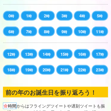
0
1
2
3
4
5
時
時
時
時
時
時
6
7
8
9
10
11
時
時
時
時
時
時
12
13
14
15
16
17
時
時
時
時
時
時
18
19
20
21
22
23
時
時
時
時
時
時
前の年のお誕生日を振り返ろう！
時間
からはフライングツイートや遅刻ツイートも振