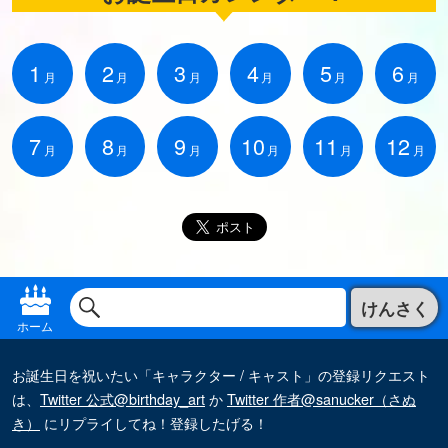
1
2
3
4
5
6
月
月
月
月
月
月
7
8
9
10
11
12
月
月
月
月
月
月
けんさく
ホーム
お誕生日を祝いたい「キャラクター / キャスト」の登録リクエスト
は、
Twitter 公式@birthday_art
か
Twitter 作者@sanucker（さぬ
き）
にリプライしてね！登録したげる！