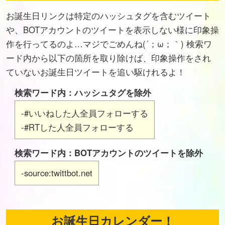
お誕生日リンクは特定のハッシュタグを含むツイート
や、BOTアカウントのツイートを表示しない様に印象操
作を行ってるのよ…マジでごめんね(´；ω；｀) 検索ワ
ード内から以下の箇所を取り除けば、印象操作をされ
ていないお誕生日ツイートを追い駆けれるよ！
検索ワード内：ハッシュタグを除外
-#いいねした人全員フォローする
-#RTした人全員フォローする
検索ワード内：BOTアカウントのツイートを除外
-source:twittbot.net
お誕生日カレンダー！