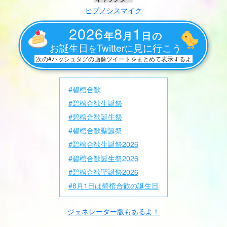
ヒプノシスマイク
2026
8
1
年
月
日の
お誕生日
Twitter
見に行こう
を
に
次の#ハッシュタグの画像ツイートをまとめて表示するよ
#碧棺合歓
#碧棺合歓生誕祭
#碧棺合歓誕生祭
#碧棺合歓聖誕祭
#碧棺合歓生誕祭2026
#碧棺合歓誕生祭2026
#碧棺合歓聖誕祭2026
#8月1日は碧棺合歓の誕生日
ジェネレーター版もあるよ！