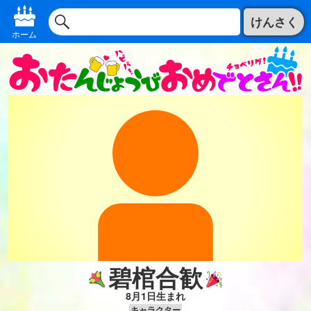
けんさく
ホーム
碧棺合歓
8月1日生まれ
キャラクター