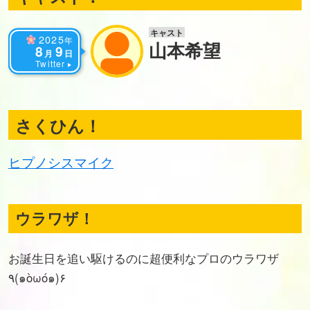
キャスト
2025
年
山本希望
8
9
月
日
Twitter
さくひん！
ヒプノシスマイク
ウラワザ！
お誕生日を追い駆けるのに超便利なプロのウラワザ
٩(๑òωó๑)۶