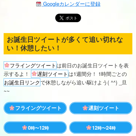
Googleカレンダーに登録
お誕生日ツイートが多くて追い切れな
い！休憩したい！
フライングツイート
は前日のお誕生日ツイートを表
示するよ！
遅刻ツイート
は1週間分！ 1時間ごとの
お誕生日リンク
で休憩しながら追い駆けよう( ^^) _旦
~~
フライングツイート
遅刻ツイート
0
12
12
24
時〜
時
時〜
時