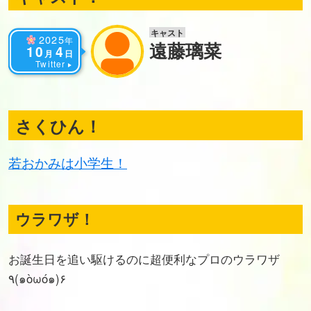
キャスト
2025
年
遠藤璃菜
10
4
月
日
Twitter
さくひん！
若おかみは小学生！
ウラワザ！
お誕生日を追い駆けるのに超便利なプロのウラワザ
٩(๑òωó๑)۶