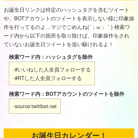
お誕生日リンクは特定のハッシュタグを含むツイート
や、BOTアカウントのツイートを表示しない様に印象操
作を行ってるのよ…マジでごめんね(´；ω；｀) 検索ワ
ード内から以下の箇所を取り除けば、印象操作をされ
ていないお誕生日ツイートを追い駆けれるよ！
検索ワード内：ハッシュタグを除外
-#いいねした人全員フォローする
-#RTした人全員フォローする
検索ワード内：BOTアカウントのツイートを除外
-source:twittbot.net
お誕生日カレンダー！