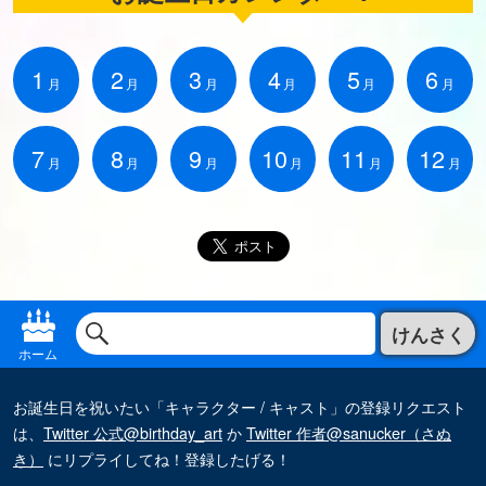
1
2
3
4
5
6
月
月
月
月
月
月
7
8
9
10
11
12
月
月
月
月
月
月
けんさく
ホーム
お誕生日を祝いたい「キャラクター / キャスト」の登録リクエスト
は、
Twitter 公式@birthday_art
か
Twitter 作者@sanucker（さぬ
き）
にリプライしてね！登録したげる！