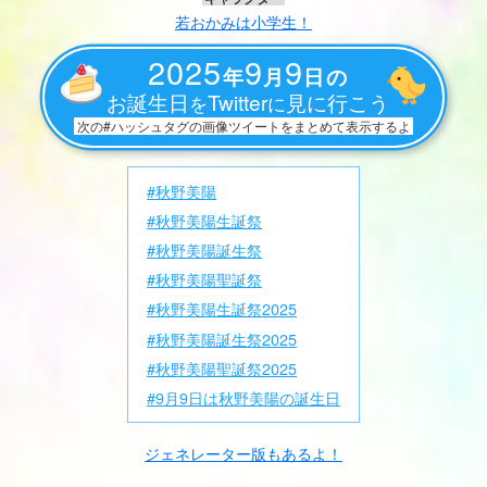
若おかみは小学生！
2025
9
9
年
月
日の
お誕生日
Twitter
見に行こう
を
に
次の#ハッシュタグの画像ツイートをまとめて表示するよ
#秋野美陽
#秋野美陽生誕祭
#秋野美陽誕生祭
#秋野美陽聖誕祭
#秋野美陽生誕祭2025
#秋野美陽誕生祭2025
#秋野美陽聖誕祭2025
#9月9日は秋野美陽の誕生日
ジェネレーター版もあるよ！