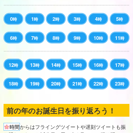
0
1
2
3
4
5
時
時
時
時
時
時
6
7
8
9
10
11
時
時
時
時
時
時
12
13
14
15
16
17
時
時
時
時
時
時
18
19
20
21
22
23
時
時
時
時
時
時
前の年のお誕生日を振り返ろう！
時間
からはフライングツイートや遅刻ツイートも振