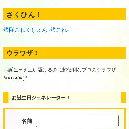
さくひん！
艦隊これくしょん -艦これ-
ウラワザ！
お誕生日を追い駆けるのに超便利なプロのウラワザ
٩(๑òωó๑)۶
お誕生日ジェネレーター！
名前