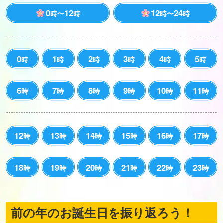
0
12
12
24
時〜
時
時〜
時
0
1
2
3
4
5
時
時
時
時
時
時
6
7
8
9
10
11
時
時
時
時
時
時
12
13
14
15
16
17
時
時
時
時
時
時
18
19
20
21
22
23
時
時
時
時
時
時
前の年のお誕生日を振り返ろう！