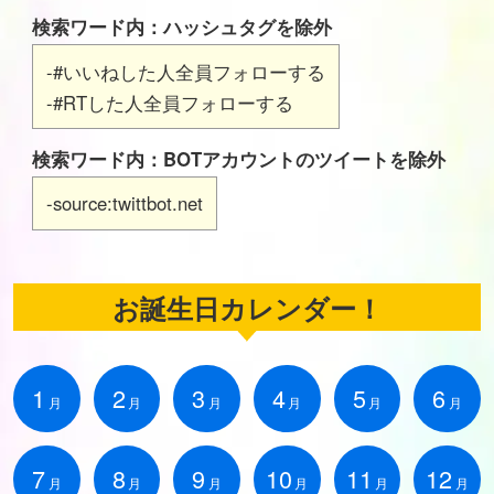
検索ワード内：ハッシュタグを除外
-#いいねした人全員フォローする
-#RTした人全員フォローする
検索ワード内：BOTアカウントのツイートを除外
-source:twittbot.net
お誕生日カレンダー！
1
2
3
4
5
6
月
月
月
月
月
月
7
8
9
10
11
12
月
月
月
月
月
月