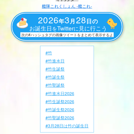
艦隊これくしょん -艦これ-
2026
3
28
年
月
日の
お誕生日
Twitter
見に行こう
を
に
次の#ハッシュタグの画像ツイートをまとめて表示するよ
#竹
#竹進水日
#竹生誕祭
#竹誕生祭
#竹聖誕祭
#竹進水日2026
#竹生誕祭2026
#竹誕生祭2026
#竹聖誕祭2026
#3月28日は竹の誕生日