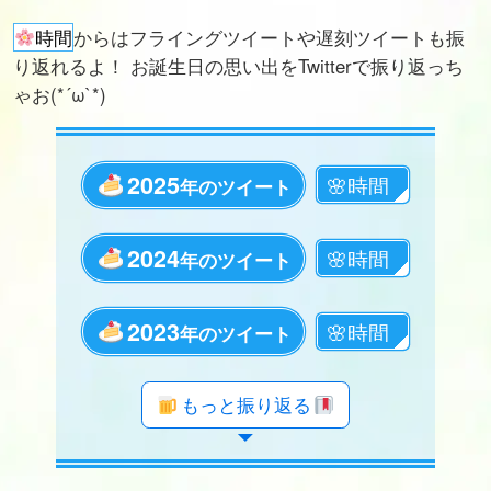
時間
からはフライングツイートや遅刻ツイートも振
り返れるよ！ お誕生日の思い出をTwitterで振り返っち
ゃお(*´ω`*)
2025
年のツイート
2024
年のツイート
2023
年のツイート
年のツイート
年のツイート
年のツイート
年のツイート
年のツイート
年のツイート
年のツイート
年のツイート
年のツイート
年のツイート
年のツイート
年のツイート
年のツイート
年のツイート
年のツイート
年のツイート
年のツイート
もっと振り返る