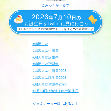
こみっくがーるず
2026
7
10
年
月
日の
お誕生日
Twitter
見に行こう
を
に
次の#ハッシュタグの画像ツイートをまとめて表示するよ
#編沢まゆ
#編沢まゆ生誕祭
#編沢まゆ誕生祭
#編沢まゆ聖誕祭
#編沢まゆ生誕祭2026
#編沢まゆ誕生祭2026
#編沢まゆ聖誕祭2026
#7月10日は編沢まゆの誕生日
ジェネレーター版もあるよ！