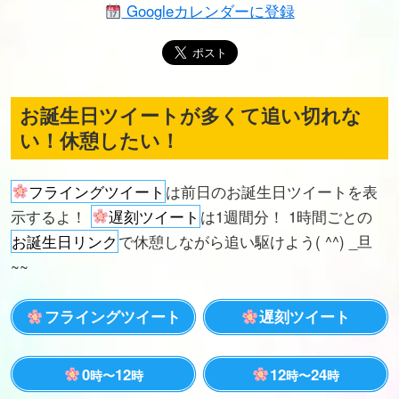
Googleカレンダーに登録
お誕生日ツイートが多くて追い切れな
い！休憩したい！
フライングツイート
は前日のお誕生日ツイートを表
示するよ！
遅刻ツイート
は1週間分！ 1時間ごとの
お誕生日リンク
で休憩しながら追い駆けよう( ^^) _旦
~~
フライングツイート
遅刻ツイート
0
12
12
24
時〜
時
時〜
時