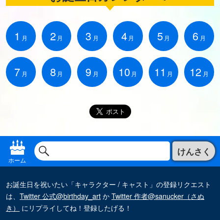
1
2
3
4
5
6
月
月
月
月
月
月
7
8
9
10
11
12
月
月
月
月
月
月
けんさく
ホーム
お誕生日を祝いたい「キャラクター / キャスト」の登録リクエスト
は、
Twitter 公式@birthday_art
か
Twitter 作者@sanucker（さぬ
き）
にリプライしてね！登録したげる！