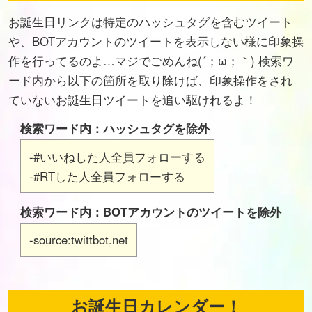
お誕生日リンクは特定のハッシュタグを含むツイート
や、BOTアカウントのツイートを表示しない様に印象操
作を行ってるのよ…マジでごめんね(´；ω；｀) 検索ワ
ード内から以下の箇所を取り除けば、印象操作をされ
ていないお誕生日ツイートを追い駆けれるよ！
検索ワード内：ハッシュタグを除外
-#いいねした人全員フォローする
-#RTした人全員フォローする
検索ワード内：BOTアカウントのツイートを除外
-source:twittbot.net
お誕生日カレンダー！