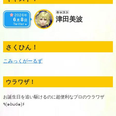
キャスト
2026
年
津田美波
6
8
月
日
Twitter
さくひん！
こみっくがーるず
ウラワザ！
お誕生日を追い駆けるのに超便利なプロのウラワザ
٩(๑òωó๑)۶