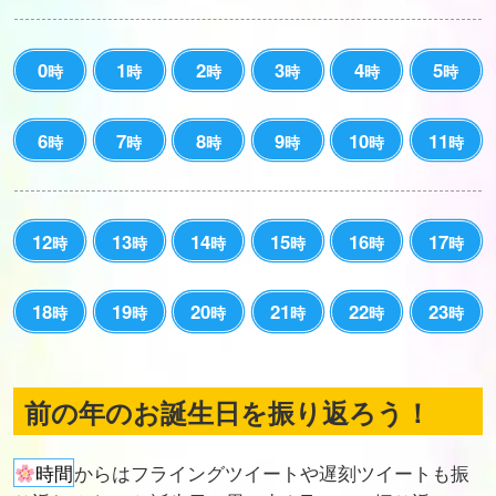
0
1
2
3
4
5
時
時
時
時
時
時
6
7
8
9
10
11
時
時
時
時
時
時
12
13
14
15
16
17
時
時
時
時
時
時
18
19
20
21
22
23
時
時
時
時
時
時
前の年のお誕生日を振り返ろう！
時間
からはフライングツイートや遅刻ツイートも振