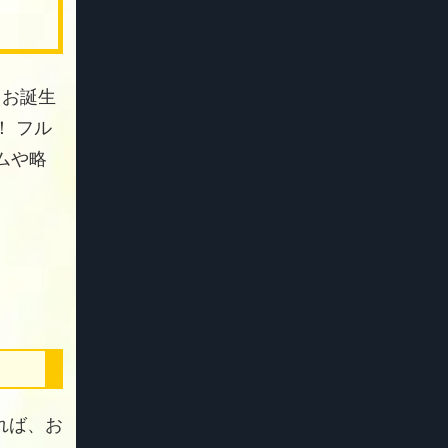
 お誕生
 フル
ムや略
れば、お