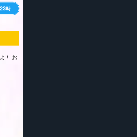
23
時
よ！ お