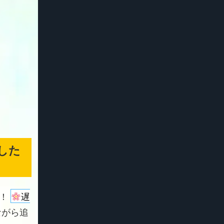
した
よ！
遅
ながら追