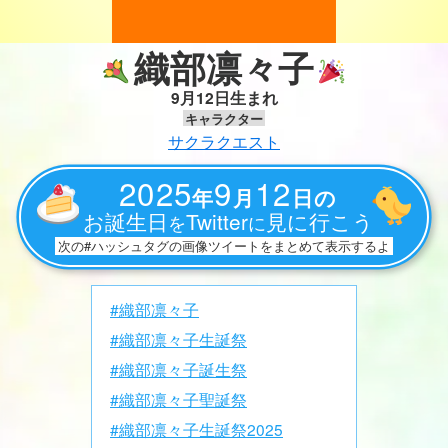
織部凛々子
9月12日生まれ
キャラクター
サクラクエスト
2025
9
12
年
月
日の
お誕生日
Twitter
見に行こう
を
に
次の#ハッシュタグの画像ツイートをまとめて表示するよ
#織部凛々子
#織部凛々子生誕祭
#織部凛々子誕生祭
#織部凛々子聖誕祭
#織部凛々子生誕祭2025