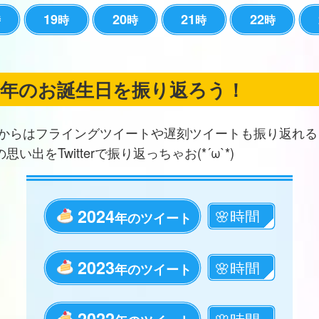
19
20
21
22
時
時
時
時
時
の年のお誕生日を振り返ろう！
からはフライングツイートや遅刻ツイートも振り返れる
思い出をTwitterで振り返っちゃお(*´ω`*)
2024
年のツイート
2023
年のツイート
2022