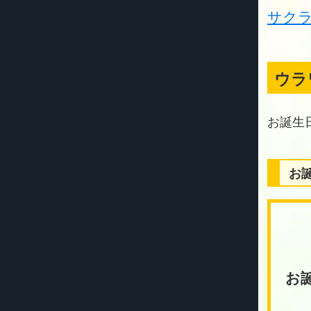
サク
ウラ
お
お