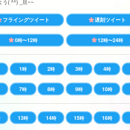
( ^^) _旦~~
フライングツイート
遅刻ツイート
0
12
12
24
時〜
時
時〜
時
1
2
3
4
時
時
時
時
7
8
9
10
時
時
時
時
13
14
15
16
時
時
時
時
時