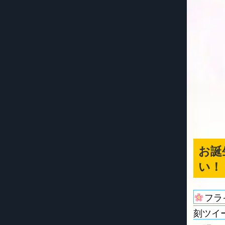
お誕
い！
フラ
刻ツイ