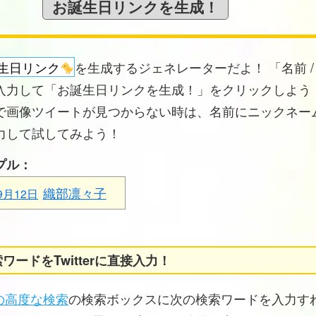
生日リンク
を生成するジェネレーターだよ！ 「名前 /
入力して「お誕生日リンクを生成！」をクリックしよう！
で画像ツイートが見つからない時は、名前にニックネー
力して試してみよう！
プル：
織部凛々子
9月12日
ワードをTwitterに直接入力！
erの高度な検索
の検索ボックスに次の検索ワードを入力す