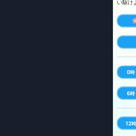
い駆けよう
0
時
6
時
12