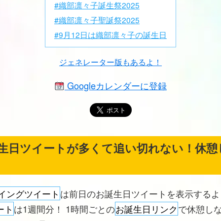
#織部凛々子誕生祭2025
#織部凛々子聖誕祭2025
#9月12日は織部凛々子の誕生日
ジェネレーター版もあるよ！
Googleカレンダーに登録
生日ツイートが多くて追い切れない！休憩
イングツイート
は前日のお誕生日ツイートを表示する
ート
は1週間分！ 1時間ごとの
お誕生日リンク
で休憩し