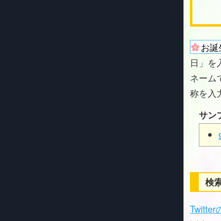
お誕
日」を
ネーム
称を入
サン
検索
Twitt