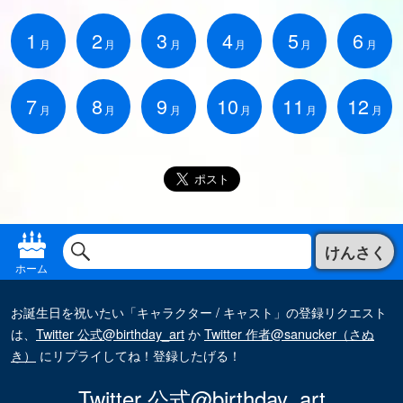
1
2
3
4
5
6
月
月
月
月
月
月
7
8
9
10
11
12
月
月
月
月
月
月
けんさく
ホーム
お誕生日を祝いたい「キャラクター / キャスト」の登録リクエスト
は、
Twitter 公式@birthday_art
か
Twitter 作者@sanucker（さぬ
き）
にリプライしてね！登録したげる！
Twitter 公式@birthday_art