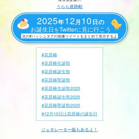
うらら迷路帖
2025
12
10
年
月
日の
お誕生日
Twitter
見に行こう
を
に
次の#ハッシュタグの画像ツイートをまとめて表示するよ
#花原椿
#花原椿生誕祭
#花原椿誕生祭
#花原椿聖誕祭
#花原椿生誕祭2025
#花原椿誕生祭2025
#花原椿聖誕祭2025
#12月10日は花原椿の誕生日
ジェネレーター版もあるよ！