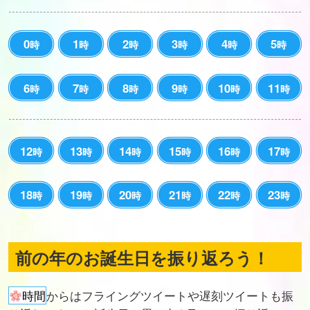
0
1
2
3
4
5
時
時
時
時
時
時
6
7
8
9
10
11
時
時
時
時
時
時
12
13
14
15
16
17
時
時
時
時
時
時
18
19
20
21
22
23
時
時
時
時
時
時
前の年のお誕生日を振り返ろう！
時間
からはフライングツイートや遅刻ツイートも振