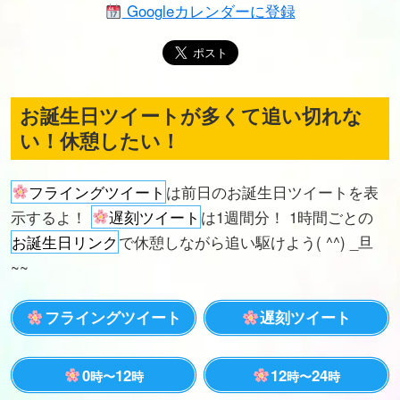
Googleカレンダーに登録
お誕生日ツイートが多くて追い切れな
い！休憩したい！
フライングツイート
は前日のお誕生日ツイートを表
示するよ！
遅刻ツイート
は1週間分！ 1時間ごとの
お誕生日リンク
で休憩しながら追い駆けよう( ^^) _旦
~~
フライングツイート
遅刻ツイート
0
12
12
24
時〜
時
時〜
時