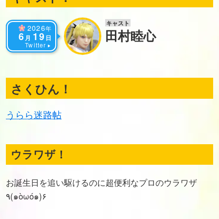
キャスト
2026
年
田村睦心
6
19
月
日
Twitter
さくひん！
うらら迷路帖
ウラワザ！
お誕生日を追い駆けるのに超便利なプロのウラワザ
٩(๑òωó๑)۶