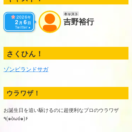
キャスト
2026
年
吉野裕行
2
6
月
日
Twitter
さくひん！
ゾンビランドサガ
ウラワザ！
お誕生日を追い駆けるのに超便利なプロのウラワザ
٩(๑òωó๑)۶