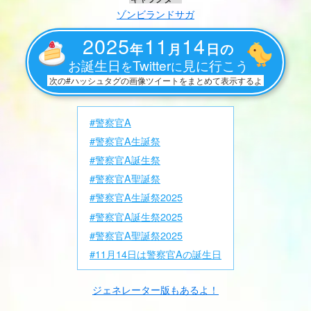
ゾンビランドサガ
2025
11
14
年
月
日の
お誕生日
Twitter
見に行こう
を
に
次の#ハッシュタグの画像ツイートをまとめて表示するよ
#警察官A
#警察官A生誕祭
#警察官A誕生祭
#警察官A聖誕祭
#警察官A生誕祭2025
#警察官A誕生祭2025
#警察官A聖誕祭2025
#11月14日は警察官Aの誕生日
ジェネレーター版もあるよ！