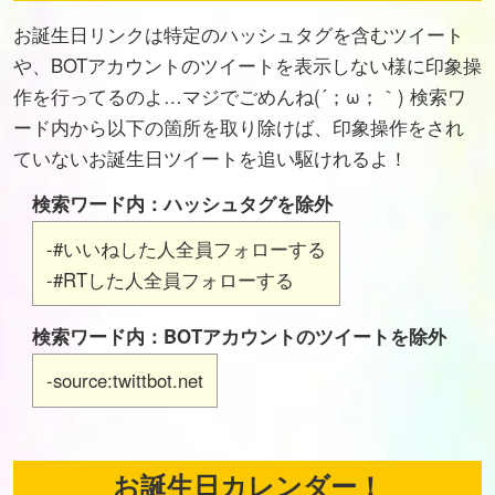
お誕生日リンクは特定のハッシュタグを含むツイート
や、BOTアカウントのツイートを表示しない様に印象操
作を行ってるのよ…マジでごめんね(´；ω；｀) 検索ワ
ード内から以下の箇所を取り除けば、印象操作をされ
ていないお誕生日ツイートを追い駆けれるよ！
検索ワード内：ハッシュタグを除外
-#いいねした人全員フォローする
-#RTした人全員フォローする
検索ワード内：BOTアカウントのツイートを除外
-source:twittbot.net
お誕生日カレンダー！