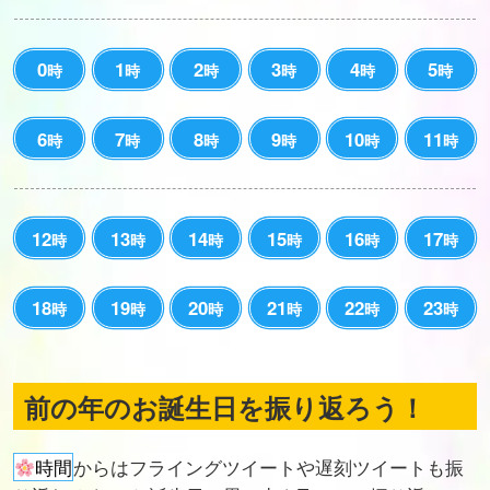
0
1
2
3
4
5
時
時
時
時
時
時
6
7
8
9
10
11
時
時
時
時
時
時
12
13
14
15
16
17
時
時
時
時
時
時
18
19
20
21
22
23
時
時
時
時
時
時
前の年のお誕生日を振り返ろう！
時間
からはフライングツイートや遅刻ツイートも振