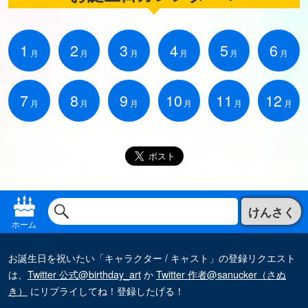
1
2
3
4
5
6
月
月
月
月
月
月
7
8
9
10
11
12
月
月
月
月
月
月
けんさく
ホーム
お誕生日を祝いたい「キャラクター / キャスト」の登録リクエスト
は、
Twitter 公式@birthday_art
か
Twitter 作者@sanucker（さぬ
き）
にリプライしてね！登録したげる！