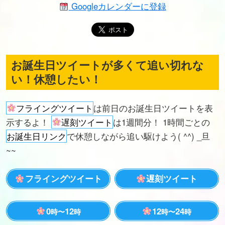
Googleカレンダーに登録
お誕生日ツイートが多くて追い切れな
い！休憩したい！
フライングツイート
は前日のお誕生日ツイートを表
示するよ！
遅刻ツイート
は1週間分！ 1時間ごとの
お誕生日リンク
で休憩しながら追い駆けよう( ^^) _旦
~~
フライングツイート
遅刻ツイート
0
12
12
24
時〜
時
時〜
時