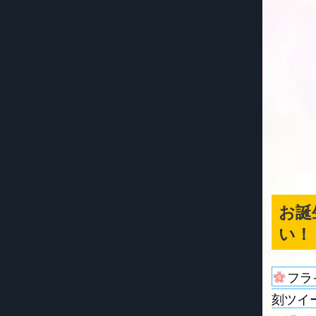
お誕
い！
フラ
刻ツイ