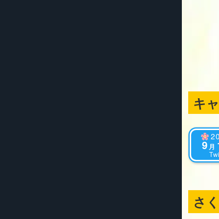
キ
2
9
月
Twi
さ