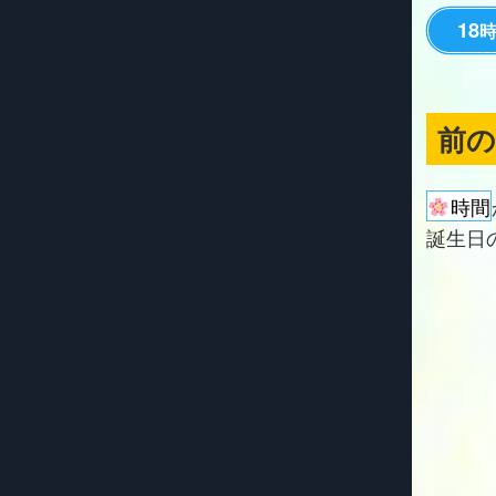
18
前
時間
誕生日の