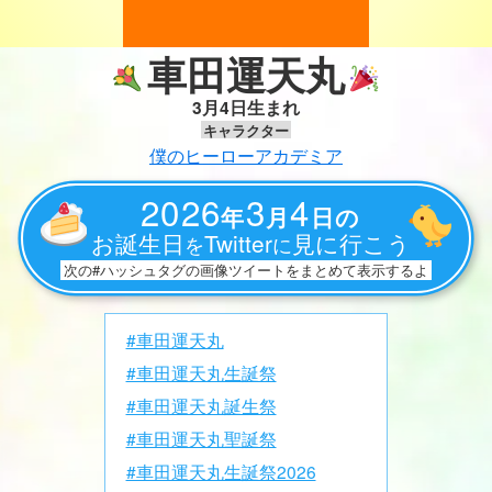
車田運天丸
3月4日生まれ
キャラクター
僕のヒーローアカデミア
2026
3
4
年
月
日の
お誕生日
Twitter
見に行こう
を
に
次の#ハッシュタグの画像ツイートをまとめて表示するよ
#車田運天丸
#車田運天丸生誕祭
#車田運天丸誕生祭
#車田運天丸聖誕祭
#車田運天丸生誕祭2026