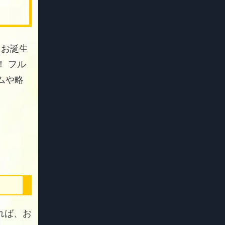
 お誕生
 フル
ムや略
れば、お