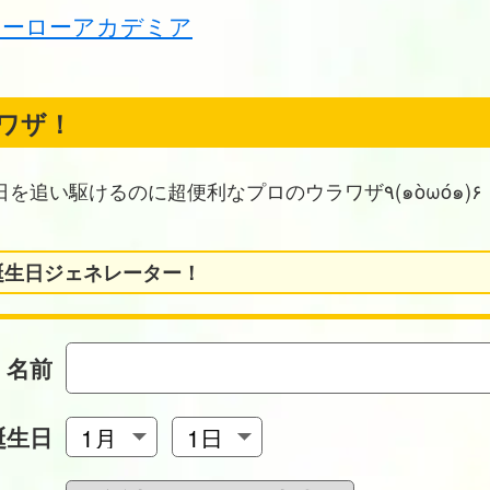
ヒーローアカデミア
ワザ！
お誕生日を追い駆けるのに超便利なプロのウラワザ٩(๑òωó๑)۶
誕生日ジェネレーター！
名前
誕生日