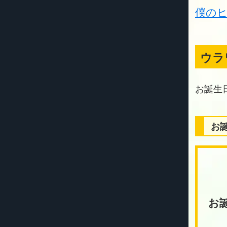
僕の
ウラ
お
お