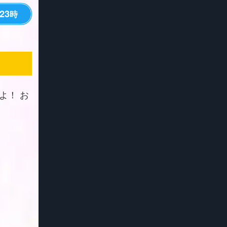
23
時
よ！ お