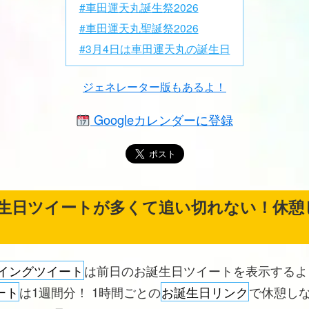
#車田運天丸誕生祭2026
#車田運天丸聖誕祭2026
#3月4日は車田運天丸の誕生日
ジェネレーター版もあるよ！
Googleカレンダーに登録
生日ツイートが多くて追い切れない！休憩
イングツイート
は前日のお誕生日ツイートを表示する
ート
は1週間分！ 1時間ごとの
お誕生日リンク
で休憩し