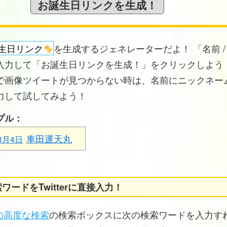
生日リンク
を生成するジェネレーターだよ！ 「名前 /
入力して「お誕生日リンクを生成！」をクリックしよう！
で画像ツイートが見つからない時は、名前にニックネー
力して試してみよう！
プル：
車田運天丸
3月4日
ワードをTwitterに直接入力！
erの高度な検索
の検索ボックスに次の検索ワードを入力す