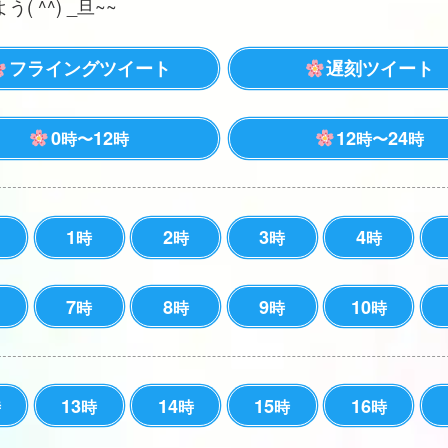
( ^^) _旦~~
フライングツイート
遅刻ツイート
0
12
12
24
時〜
時
時〜
時
1
2
3
4
時
時
時
時
7
8
9
10
時
時
時
時
13
14
15
16
時
時
時
時
時