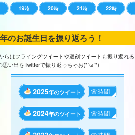
19
20
21
22
時
時
時
時
時
の年のお誕生日を振り返ろう！
からはフライングツイートや遅刻ツイートも振り返れる
思い出をTwitterで振り返っちゃお(*´ω`*)
2025
年のツイート
2024
年のツイート
2023