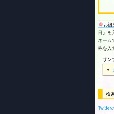
お誕
日」を
ネーム
称を入
サン
検索
Twitt