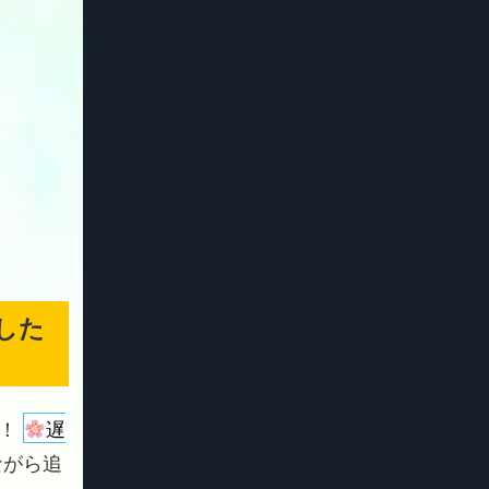
した
よ！
遅
ながら追