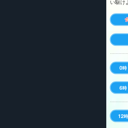
い駆けよう
0
時
6
時
12