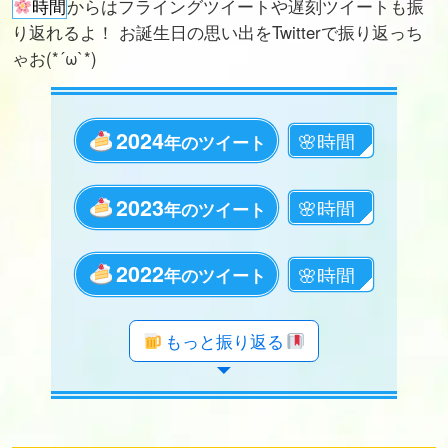
時間
からはフライングツイートや遅刻ツイートも振
り返れるよ！ お誕生日の思い出をTwitterで振り返っち
ゃお(*´ω`*)
2024
年のツイート
2023
年のツイート
2022
年のツイート
年のツイート
年のツイート
年のツイート
年のツイート
年のツイート
年のツイート
年のツイート
年のツイート
年のツイート
年のツイート
年のツイート
年のツイート
年のツイート
年のツイート
年のツイート
年のツイート
もっと振り返る