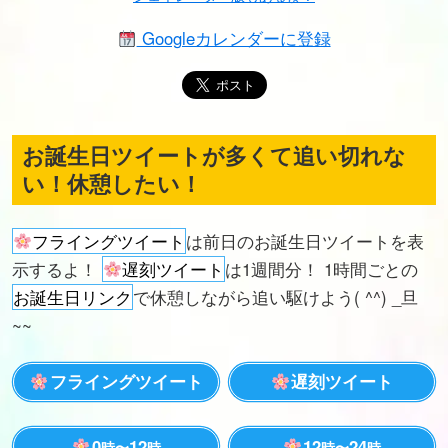
Googleカレンダーに登録
お誕生日ツイートが多くて追い切れな
い！休憩したい！
フライングツイート
は前日のお誕生日ツイートを表
示するよ！
遅刻ツイート
は1週間分！ 1時間ごとの
お誕生日リンク
で休憩しながら追い駆けよう( ^^) _旦
~~
フライングツイート
遅刻ツイート
0
12
12
24
時〜
時
時〜
時