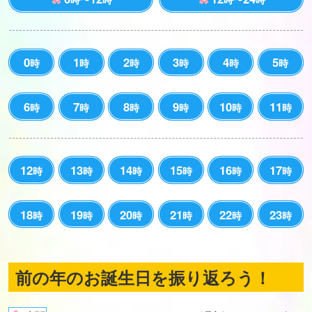
0
1
2
3
4
5
時
時
時
時
時
時
6
7
8
9
10
11
時
時
時
時
時
時
12
13
14
15
16
17
時
時
時
時
時
時
18
19
20
21
22
23
時
時
時
時
時
時
前の年のお誕生日を振り返ろう！