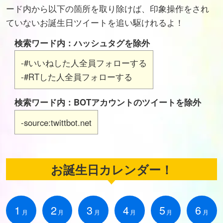
ード内から以下の箇所を取り除けば、印象操作をされ
ていないお誕生日ツイートを追い駆けれるよ！
検索ワード内：ハッシュタグを除外
-#いいねした人全員フォローする
-#RTした人全員フォローする
検索ワード内：BOTアカウントのツイートを除外
-source:twittbot.net
お誕生日カレンダー！
1
2
3
4
5
6
月
月
月
月
月
月