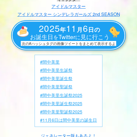
アイドルマスター
アイドルマスター シンデレラガールズ 2nd SEASON
2025
11
6
年
月
日の
お誕生日
Twitter
見に行こう
を
に
次の#ハッシュタグの画像ツイートをまとめて表示するよ
#間中美里
#間中美里生誕祭
#間中美里誕生祭
#間中美里聖誕祭
#間中美里生誕祭2025
#間中美里誕生祭2025
#間中美里聖誕祭2025
#11月6日は間中美里の誕生日
ジェネレーター版もあるよ！