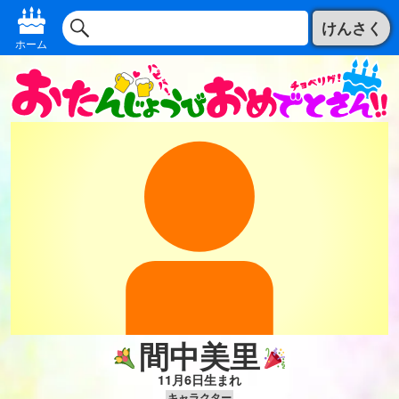
けんさく
ホーム
間中美里
11月6日生まれ
キャラクター