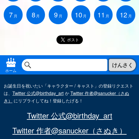
7
8
9
10
11
12
月
月
月
月
月
月
けんさく
ホーム
お誕生日を祝いたい「キャラクター / キャスト」の登録リクエスト
は、
Twitter 公式@birthday_art
か
Twitter 作者@sanucker（さぬ
き）
にリプライしてね！登録したげる！
Twitter 公式@birthday_art
Twitter 作者@sanucker（さぬき）