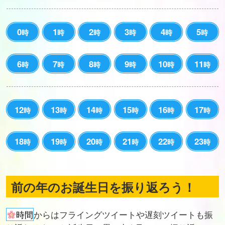
0
1
2
3
4
5
時
時
時
時
時
時
6
7
8
9
10
11
時
時
時
時
時
時
12
13
14
15
16
17
時
時
時
時
時
時
18
19
20
21
22
23
時
時
時
時
時
時
前の年のお誕生日を振り返ろう！
時間
からはフライングツイートや遅刻ツイートも振