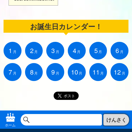
お誕生日カレンダー！
1
2
3
4
5
6
月
月
月
月
月
月
7
8
9
10
11
12
月
月
月
月
月
月
けんさく
ホーム