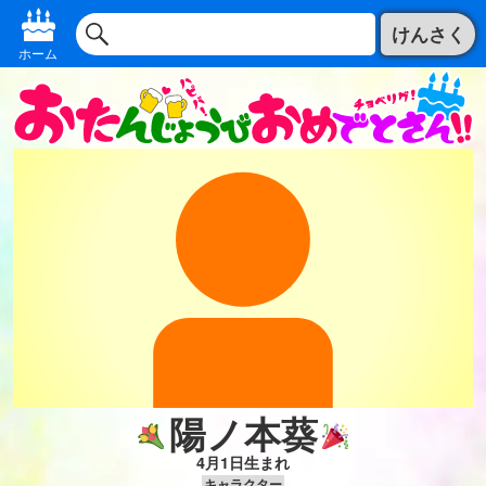
けんさく
ホーム
陽ノ本葵
4月1日生まれ
キャラクター