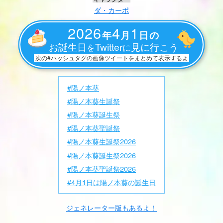
ダ・カーポ
2026
4
1
年
月
日の
お誕生日
Twitter
見に行こう
を
に
次の#ハッシュタグの画像ツイートをまとめて表示するよ
#陽ノ本葵
#陽ノ本葵生誕祭
#陽ノ本葵誕生祭
#陽ノ本葵聖誕祭
#陽ノ本葵生誕祭2026
#陽ノ本葵誕生祭2026
#陽ノ本葵聖誕祭2026
#4月1日は陽ノ本葵の誕生日
ジェネレーター版もあるよ！