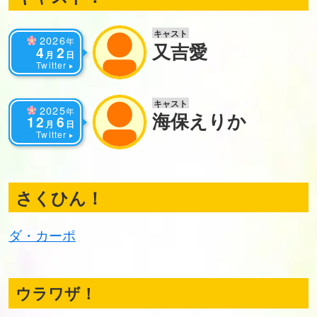
キャスト
2026
年
又吉愛
4
2
月
日
Twitter
キャスト
2025
年
海保えりか
12
6
月
日
Twitter
さくひん！
ダ・カーポ
ウラワザ！