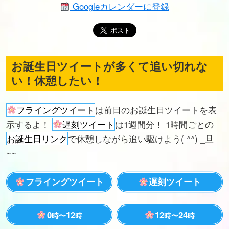
Googleカレンダーに登録
お誕生日ツイートが多くて追い切れな
い！休憩したい！
フライングツイート
は前日のお誕生日ツイートを表
示するよ！
遅刻ツイート
は1週間分！ 1時間ごとの
お誕生日リンク
で休憩しながら追い駆けよう( ^^) _旦
~~
フライングツイート
遅刻ツイート
0
12
12
24
時〜
時
時〜
時