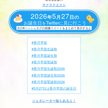
サクラクエスト
2026
5
27
年
月
日の
お誕生日
Twitter
見に行こう
を
に
次の#ハッシュタグの画像ツイートをまとめて表示するよ
#香月早苗
#香月早苗生誕祭
#香月早苗誕生祭
#香月早苗聖誕祭
#香月早苗生誕祭2026
#香月早苗誕生祭2026
#香月早苗聖誕祭2026
#5月27日は香月早苗の誕生日
ジェネレーター版もあるよ！