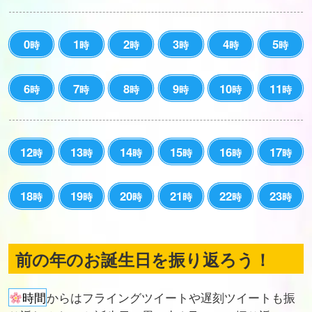
0
1
2
3
4
5
時
時
時
時
時
時
6
7
8
9
10
11
時
時
時
時
時
時
12
13
14
15
16
17
時
時
時
時
時
時
18
19
20
21
22
23
時
時
時
時
時
時
前の年のお誕生日を振り返ろう！
時間
からはフライングツイートや遅刻ツイートも振