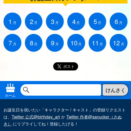
1
2
3
4
5
6
月
月
月
月
月
月
7
8
9
10
11
12
月
月
月
月
月
月
けんさく
ホーム
お誕生日を祝いたい「キャラクター / キャスト」の登録リクエスト
は、
Twitter 公式@birthday_art
か
Twitter 作者@sanucker（さぬ
き）
にリプライしてね！登録したげる！