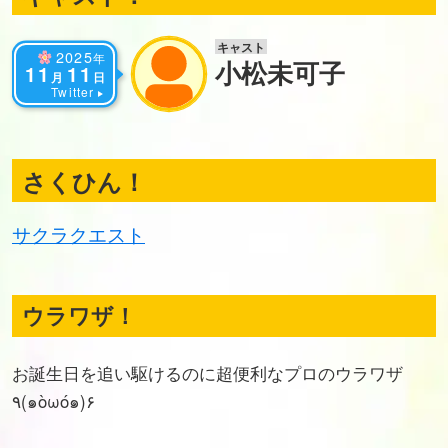
キャスト
2025
年
小松未可子
11
11
月
日
Twitter
さくひん！
サクラクエスト
ウラワザ！
お誕生日を追い駆けるのに超便利なプロのウラワザ
٩(๑òωó๑)۶