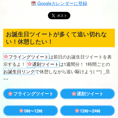
Googleカレンダーに登録
お誕生日ツイートが多くて追い切れな
い！休憩したい！
フライングツイート
は前日のお誕生日ツイートを表
示するよ！
遅刻ツイート
は1週間分！ 1時間ごとの
お誕生日リンク
で休憩しながら追い駆けよう( ^^) _旦
~~
フライングツイート
遅刻ツイート
0
12
12
24
時〜
時
時〜
時