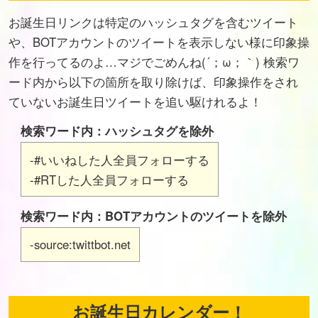
お誕生日リンクは特定のハッシュタグを含むツイート
や、BOTアカウントのツイートを表示しない様に印象操
作を行ってるのよ…マジでごめんね(´；ω；｀) 検索ワ
ード内から以下の箇所を取り除けば、印象操作をされ
ていないお誕生日ツイートを追い駆けれるよ！
検索ワード内：ハッシュタグを除外
-#いいねした人全員フォローする
-#RTした人全員フォローする
検索ワード内：BOTアカウントのツイートを除外
-source:twittbot.net
お誕生日カレンダー！