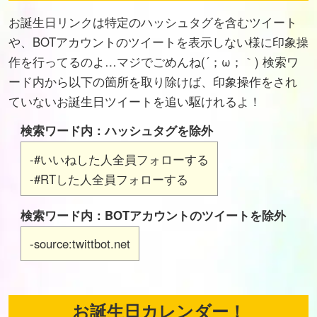
お誕生日リンクは特定のハッシュタグを含むツイート
や、BOTアカウントのツイートを表示しない様に印象操
作を行ってるのよ…マジでごめんね(´；ω；｀) 検索ワ
ード内から以下の箇所を取り除けば、印象操作をされ
ていないお誕生日ツイートを追い駆けれるよ！
検索ワード内：ハッシュタグを除外
-#いいねした人全員フォローする
-#RTした人全員フォローする
検索ワード内：BOTアカウントのツイートを除外
-source:twittbot.net
お誕生日カレンダー！