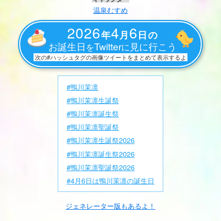
温泉むすめ
2026
4
6
年
月
日の
お誕生日
Twitter
見に行こう
を
に
次の#ハッシュタグの画像ツイートをまとめて表示するよ
#鴨川茉凛
#鴨川茉凛生誕祭
#鴨川茉凛誕生祭
#鴨川茉凛聖誕祭
#鴨川茉凛生誕祭2026
#鴨川茉凛誕生祭2026
#鴨川茉凛聖誕祭2026
#4月6日は鴨川茉凛の誕生日
ジェネレーター版もあるよ！