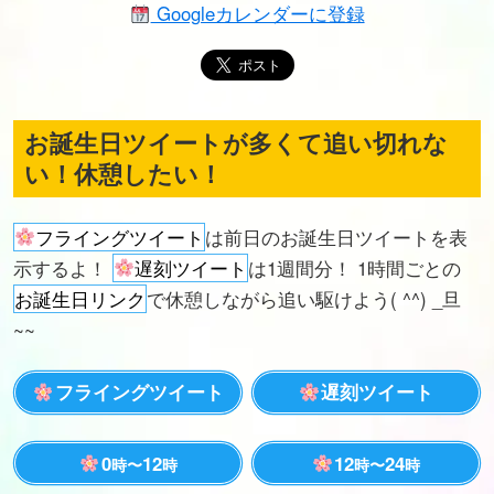
Googleカレンダーに登録
お誕生日ツイートが多くて追い切れな
い！休憩したい！
フライングツイート
は前日のお誕生日ツイートを表
示するよ！
遅刻ツイート
は1週間分！ 1時間ごとの
お誕生日リンク
で休憩しながら追い駆けよう( ^^) _旦
~~
フライングツイート
遅刻ツイート
0
12
12
24
時〜
時
時〜
時