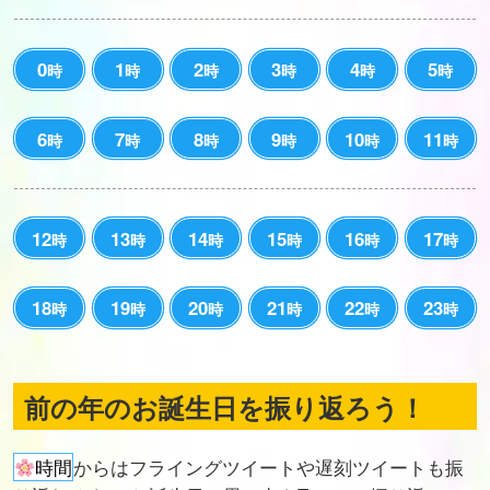
0
1
2
3
4
5
時
時
時
時
時
時
6
7
8
9
10
11
時
時
時
時
時
時
12
13
14
15
16
17
時
時
時
時
時
時
18
19
20
21
22
23
時
時
時
時
時
時
前の年のお誕生日を振り返ろう！
時間
からはフライングツイートや遅刻ツイートも振