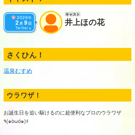
キャスト
2026
年
井上ほの花
2
9
月
日
Twitter
さくひん！
温泉むすめ
ウラワザ！
お誕生日を追い駆けるのに超便利なプロのウラワザ
٩(๑òωó๑)۶