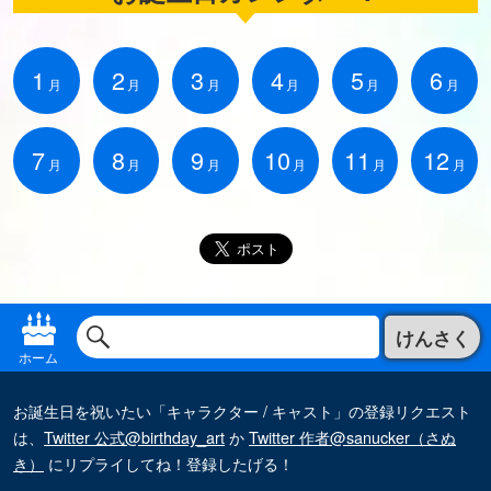
1
2
3
4
5
6
月
月
月
月
月
月
7
8
9
10
11
12
月
月
月
月
月
月
けんさく
ホーム
お誕生日を祝いたい「キャラクター / キャスト」の登録リクエスト
は、
Twitter 公式@birthday_art
か
Twitter 作者@sanucker（さぬ
き）
にリプライしてね！登録したげる！