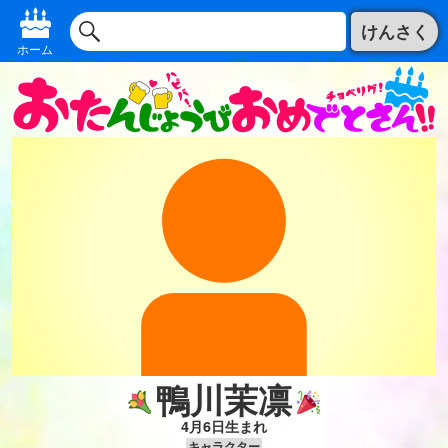
けんさく
ホーム
鴨川茉凛
4月6日生まれ
キャラクター