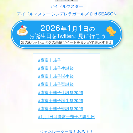
アイドルマスター
アイドルマスター シンデレラガールズ 2nd SEASON
2026
1
1
年
月
日の
お誕生日
Twitter
見に行こう
を
に
次の#ハッシュタグの画像ツイートをまとめて表示するよ
#鷹富士茄子
#鷹富士茄子生誕祭
#鷹富士茄子誕生祭
#鷹富士茄子聖誕祭
#鷹富士茄子生誕祭2026
#鷹富士茄子誕生祭2026
#鷹富士茄子聖誕祭2026
#1月1日は鷹富士茄子の誕生日
ジェネレーター版もあるよ！