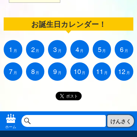
お誕生日カレンダー！
1
2
3
4
5
6
月
月
月
月
月
月
7
8
9
10
11
12
月
月
月
月
月
月
けんさく
ホーム