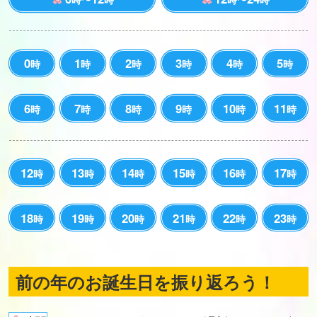
0
1
2
3
4
5
時
時
時
時
時
時
6
7
8
9
10
11
時
時
時
時
時
時
12
13
14
15
16
17
時
時
時
時
時
時
18
19
20
21
22
23
時
時
時
時
時
時
前の年のお誕生日を振り返ろう！