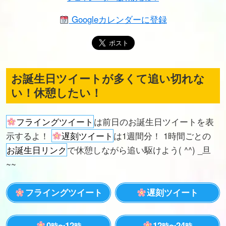
Googleカレンダーに登録
お誕生日ツイートが多くて追い切れな
い！休憩したい！
フライングツイート
は前日のお誕生日ツイートを表
示するよ！
遅刻ツイート
は1週間分！ 1時間ごとの
お誕生日リンク
で休憩しながら追い駆けよう( ^^) _旦
~~
フライングツイート
遅刻ツイート
0
12
12
24
時〜
時
時〜
時