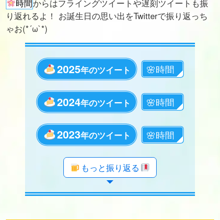
時間
からはフライングツイートや遅刻ツイートも振
り返れるよ！ お誕生日の思い出をTwitterで振り返っち
ゃお(*´ω`*)
2025
年のツイート
2024
年のツイート
2023
年のツイート
年のツイート
年のツイート
年のツイート
年のツイート
年のツイート
年のツイート
年のツイート
年のツイート
年のツイート
年のツイート
年のツイート
年のツイート
年のツイート
年のツイート
年のツイート
年のツイート
年のツイート
もっと振り返る