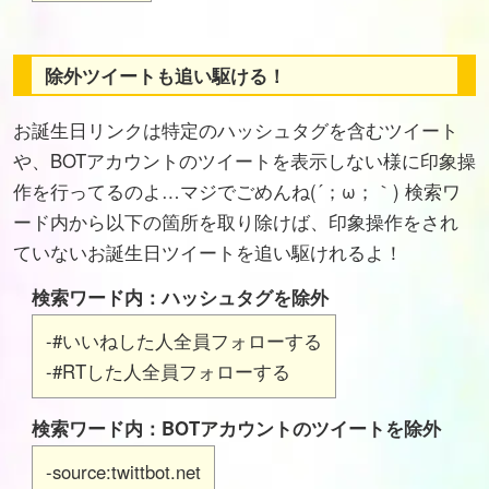
除外ツイートも追い駆ける！
お誕生日リンクは特定のハッシュタグを含むツイート
や、BOTアカウントのツイートを表示しない様に印象操
作を行ってるのよ…マジでごめんね(´；ω；｀) 検索ワ
ード内から以下の箇所を取り除けば、印象操作をされ
ていないお誕生日ツイートを追い駆けれるよ！
検索ワード内：ハッシュタグを除外
-#いいねした人全員フォローする
-#RTした人全員フォローする
検索ワード内：BOTアカウントのツイートを除外
-source:twittbot.net