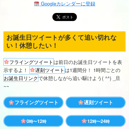
Googleカレンダーに登録
お誕生日ツイートが多くて追い切れな
い！休憩したい！
フライングツイート
は前日のお誕生日ツイートを表
示するよ！
遅刻ツイート
は1週間分！ 1時間ごとの
お誕生日リンク
で休憩しながら追い駆けよう( ^^) _旦
~~
フライングツイート
遅刻ツイート
0
12
12
24
時〜
時
時〜
時