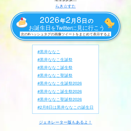
らき☆すた
2026
2
8
年
月
日の
お誕生日
Twitter
見に行こう
を
に
次の#ハッシュタグの画像ツイートをまとめて表示するよ
#黒井ななこ
#黒井ななこ生誕祭
#黒井ななこ誕生祭
#黒井ななこ聖誕祭
#黒井ななこ生誕祭2026
#黒井ななこ誕生祭2026
#黒井ななこ聖誕祭2026
#2月8日は黒井ななこの誕生日
ジェネレーター版もあるよ！