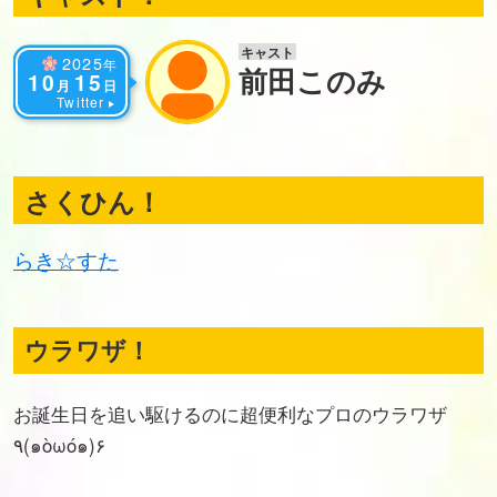
キャスト
2025
年
前田このみ
10
15
月
日
Twitter
さくひん！
らき☆すた
ウラワザ！
お誕生日を追い駆けるのに超便利なプロのウラワザ
٩(๑òωó๑)۶