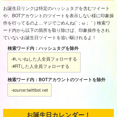
お誕生日リンクは特定のハッシュタグを含むツイート
や、BOTアカウントのツイートを表示しない様に印象操
作を行ってるのよ…マジでごめんね(´；ω；｀) 検索ワ
ード内から以下の箇所を取り除けば、印象操作をされ
ていないお誕生日ツイートを追い駆けれるよ！
検索ワード内：ハッシュタグを除外
-#いいねした人全員フォローする
-#RTした人全員フォローする
検索ワード内：BOTアカウントのツイートを除外
-source:twittbot.net
お誕生日カレンダー！