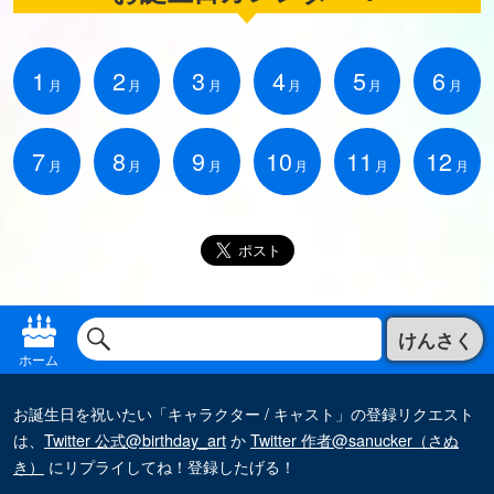
1
2
3
4
5
6
月
月
月
月
月
月
7
8
9
10
11
12
月
月
月
月
月
月
けんさく
ホーム
お誕生日を祝いたい「キャラクター / キャスト」の登録リクエスト
は、
Twitter 公式@birthday_art
か
Twitter 作者@sanucker（さぬ
き）
にリプライしてね！登録したげる！