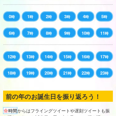
0
1
2
3
4
5
時
時
時
時
時
時
6
7
8
9
10
11
時
時
時
時
時
時
12
13
14
15
16
17
時
時
時
時
時
時
18
19
20
21
22
23
時
時
時
時
時
時
前の年のお誕生日を振り返ろう！
時間
からはフライングツイートや遅刻ツイートも振