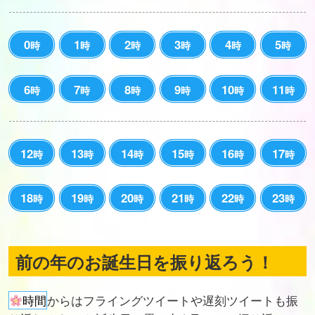
0
1
2
3
4
5
時
時
時
時
時
時
6
7
8
9
10
11
時
時
時
時
時
時
12
13
14
15
16
17
時
時
時
時
時
時
18
19
20
21
22
23
時
時
時
時
時
時
前の年のお誕生日を振り返ろう！
時間
からはフライングツイートや遅刻ツイートも振