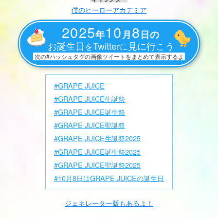
僕のヒーローアカデミア
2025
10
8
年
月
日の
お誕生日
Twitter
見に行こう
を
に
次の#ハッシュタグの画像ツイートをまとめて表示するよ
#GRAPE JUICE
#GRAPE JUICE生誕祭
#GRAPE JUICE誕生祭
#GRAPE JUICE聖誕祭
#GRAPE JUICE生誕祭2025
#GRAPE JUICE誕生祭2025
#GRAPE JUICE聖誕祭2025
#10月8日はGRAPE JUICEの誕生日
ジェネレーター版もあるよ！