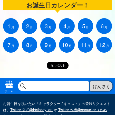
お誕生日カレンダー！
1
2
3
4
5
6
月
月
月
月
月
月
7
8
9
10
11
12
月
月
月
月
月
月
けんさく
ホーム
お誕生日を祝いたい「キャラクター / キャスト」の登録リクエスト
は、
Twitter 公式@birthday_art
か
Twitter 作者@sanucker（さぬ