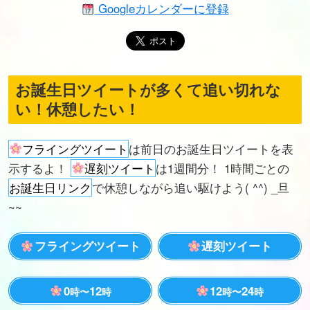
Googleカレンダーに登録
お誕生日ツイートが多くて追い切れな
い！休憩したい！
フライングツイート
は前日のお誕生日ツイートを表
示するよ！
遅刻ツイート
は1週間分！ 1時間ごとの
お誕生日リンク
で休憩しながら追い駆けよう( ^^) _旦
~~
フライングツイート
遅刻ツイート
0
12
12
24
時〜
時
時〜
時