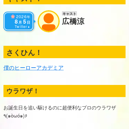
キャスト
2026
年
広橋涼
8
5
月
日
Twitter
さくひん！
僕のヒーローアカデミア
ウラワザ！
お誕生日を追い駆けるのに超便利なプロのウラワザ
٩(๑òωó๑)۶