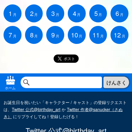
1
2
3
4
5
6
月
月
月
月
月
月
7
8
9
10
11
12
月
月
月
月
月
月
けんさく
ホーム
お誕生日を祝いたい「キャラクター / キャスト」の登録リクエスト
は、
Twitter 公式@birthday_art
か
Twitter 作者@sanucker（さぬ
き）
にリプライしてね！登録したげる！
Twitter 公式@birthday_art