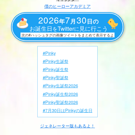
僕のヒーローアカデミア
2026
7
30
年
月
日の
お誕生日
Twitter
見に行こう
を
に
次の#ハッシュタグの画像ツイートをまとめて表示するよ
#Pinky
#Pinky生誕祭
#Pinky誕生祭
#Pinky聖誕祭
#Pinky生誕祭2026
#Pinky誕生祭2026
#Pinky聖誕祭2026
#7月30日はPinkyの誕生日
ジェネレーター版もあるよ！