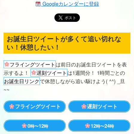
Googleカレンダーに登録
お誕生日ツイートが多くて追い切れな
い！休憩したい！
フライングツイート
は前日のお誕生日ツイートを表
示するよ！
遅刻ツイート
は1週間分！ 1時間ごとの
お誕生日リンク
で休憩しながら追い駆けよう( ^^) _旦
~~
フライングツイート
遅刻ツイート
0
12
12
24
時〜
時
時〜
時