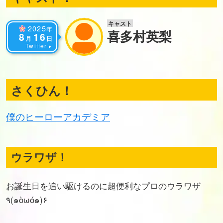
キャスト
2025
年
喜多村英梨
8
16
月
日
Twitter
さくひん！
僕のヒーローアカデミア
ウラワザ！
お誕生日を追い駆けるのに超便利なプロのウラワザ
٩(๑òωó๑)۶