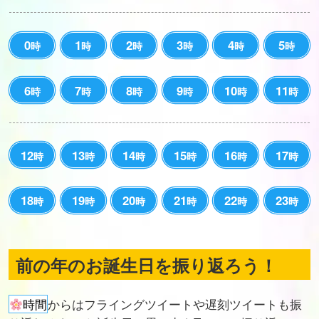
0
1
2
3
4
5
時
時
時
時
時
時
6
7
8
9
10
11
時
時
時
時
時
時
12
13
14
15
16
17
時
時
時
時
時
時
18
19
20
21
22
23
時
時
時
時
時
時
前の年のお誕生日を振り返ろう！
時間
からはフライングツイートや遅刻ツイートも振