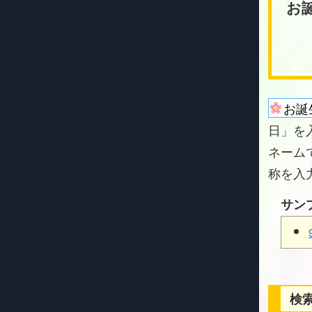
お
お誕
日」を
ネーム
称を入
サン
検索