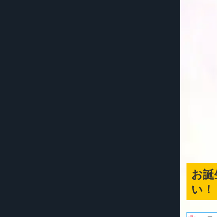
お誕
い！