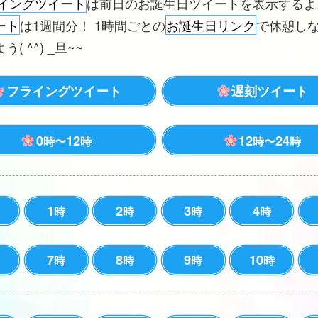
イングツイート
は前日のお誕生日ツイートを表示する
ート
は1週間分！ 1時間ごとの
お誕生日リンク
で休憩し
( ^^) _旦~~
フライングツイート
遅刻ツイート
0
12
12
24
時〜
時
時〜
時
1
2
3
4
時
時
時
時
7
8
9
10
時
時
時
時