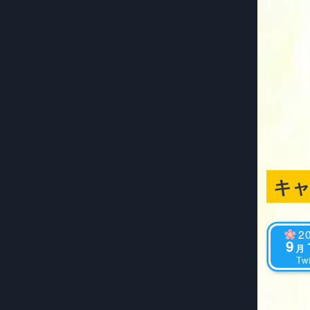
キ
2
9
月
Twi