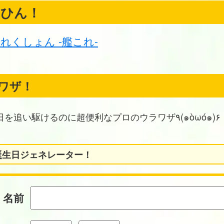
くひん！
れくしょん -艦これ-
ワザ！
お誕生日を追い駆けるのに超便利なプロのウラワザ٩(๑òωó๑)۶
誕生日ジェネレーター！
名前