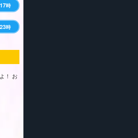
17
時
23
時
よ！ お