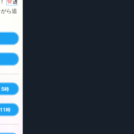
よ！
遅
ながら追
5
時
11
時