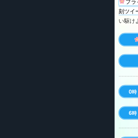
フラ
刻ツイ
い駆けよう
0
時
6
時