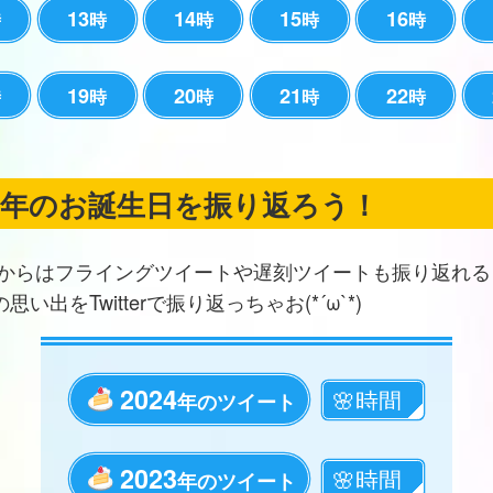
13
14
15
16
時
時
時
時
時
19
20
21
22
時
時
時
時
時
の年のお誕生日を振り返ろう！
からはフライングツイートや遅刻ツイートも振り返れる
思い出をTwitterで振り返っちゃお(*´ω`*)
2024
年のツイート
2023
年のツイート