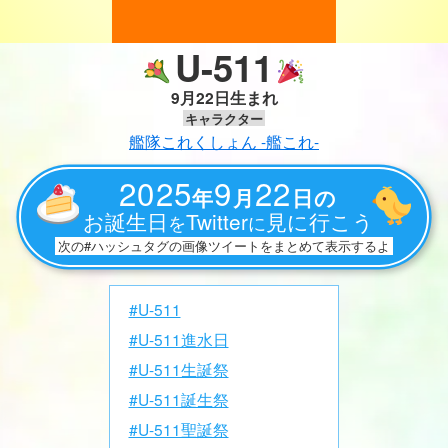
U-511
9月22日生まれ
キャラクター
艦隊これくしょん -艦これ-
2025
9
22
年
月
日の
お誕生日
Twitter
見に行こう
を
に
次の#ハッシュタグの画像ツイートをまとめて表示するよ
#U-511
#U-511進水日
#U-511生誕祭
#U-511誕生祭
#U-511聖誕祭