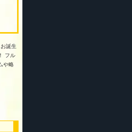
 お誕生
 フル
ムや略