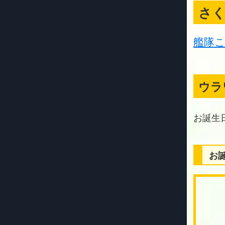
さ
艦隊こ
ウラ
お