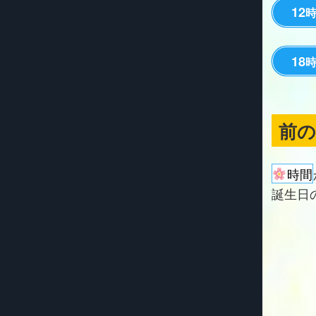
12
18
前
時間
誕生日の