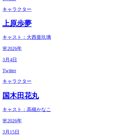
キャラクター
上原歩夢
キャスト：大西亜玖璃
🌸2026
年
3
月
4
日
Twitter
キャラクター
国木田花丸
キャスト：高槻かなこ
🌸2026
年
3
月
15
日