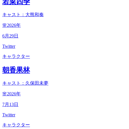
若菜四季
キャスト：大熊和奏
🌸2026
年
6
月
29
日
Twitter
キャラクター
朝香果林
キャスト：久保田未夢
🌸2026
年
7
月
13
日
Twitter
キャラクター