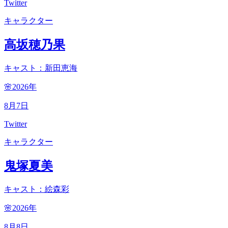
Twitter
キャラクター
高坂穂乃果
キャスト：新田恵海
🌸2026
年
8
月
7
日
Twitter
キャラクター
鬼塚夏美
キャスト：絵森彩
🌸2026
年
8
月
8
日