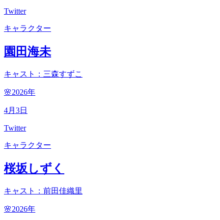
Twitter
キャラクター
園田海未
キャスト：三森すずこ
🌸2026
年
4
月
3
日
Twitter
キャラクター
桜坂しずく
キャスト：前田佳織里
🌸2026
年