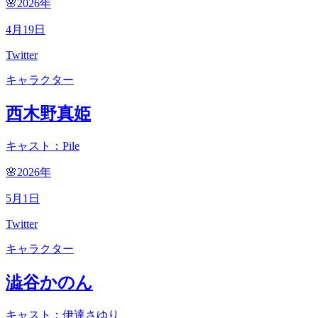
🌸2026
年
4
月
19
日
Twitter
キャラクター
西木野真姫
キャスト：Pile
🌸2026
年
5
月
1
日
Twitter
キャラクター
澁谷かのん
キャスト：伊達さゆり