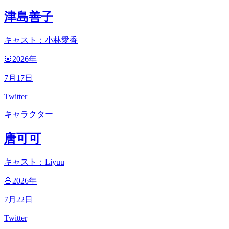
津島善子
キャスト：小林愛香
🌸2026
年
7
月
17
日
Twitter
キャラクター
唐可可
キャスト：Liyuu
🌸2026
年
7
月
22
日
Twitter