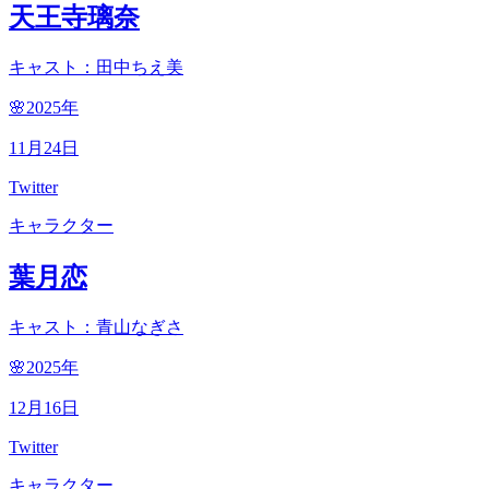
天王寺璃奈
キャスト：田中ちえ美
🌸2025
年
11
月
24
日
Twitter
キャラクター
葉月恋
キャスト：青山なぎさ
🌸2025
年
12
月
16
日
Twitter
キャラクター