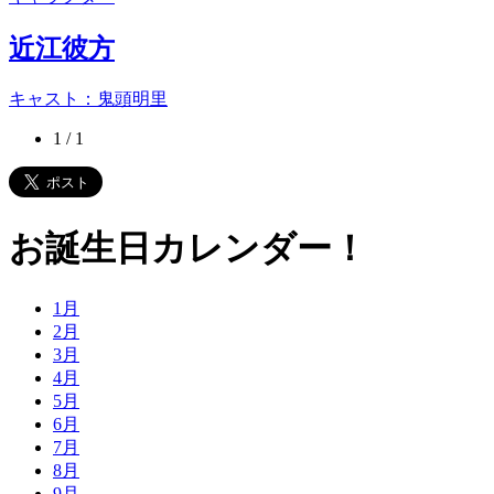
近江彼方
キャスト：鬼頭明里
1 / 1
お誕生日カレンダー！
1
月
2
月
3
月
4
月
5
月
6
月
7
月
8
月
9
月