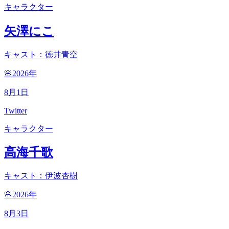
キャラクター
矢澤にこ
キャスト：徳井青空
🌸2026
年
8
月
1
日
Twitter
キャラクター
高海千歌
キャスト：伊波杏樹
🌸2026
年
8
月
3
日