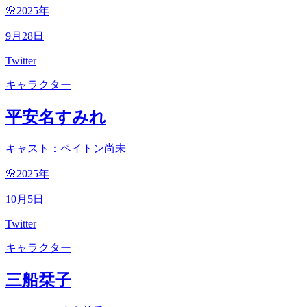
🌸2025
年
9
月
28
日
Twitter
キャラクター
平安名すみれ
キャスト：ペイトン尚未
🌸2025
年
10
月
5
日
Twitter
キャラクター
三船栞子