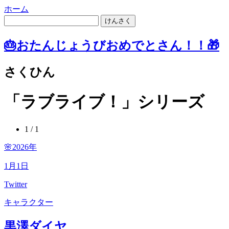
ホーム
けんさく
🎂おたんじょうびおめでとさん！！🎁
さくひん
「ラブライブ！」シリーズ
1 / 1
🌸2026
年
1
月
1
日
Twitter
キャラクター
黒澤ダイヤ