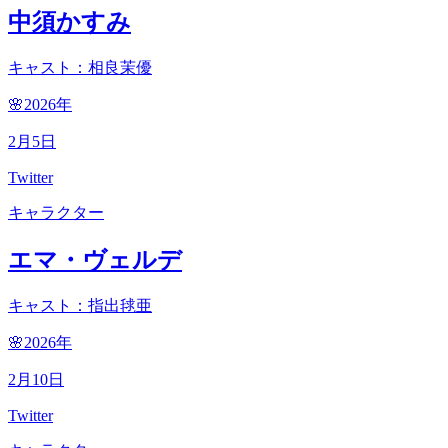
中須かすみ
キャスト：相良茉優
🌸2026
年
2
月
5
日
Twitter
キャラクター
エマ・ヴェルデ
キャスト：指出毬亜
🌸2026
年
2
月
10
日
Twitter