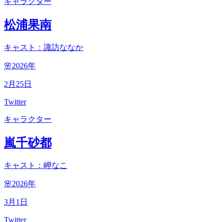
キャラクター
松浦果南
キャスト：諏訪ななか
🌸2026
年
2
月
25
日
Twitter
キャラクター
嵐千砂都
キャスト：岬なこ
🌸2026
年
3
月
1
日
Twitter