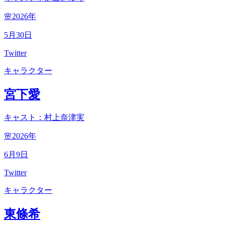
🌸2026
年
5
月
30
日
Twitter
キャラクター
宮下愛
キャスト：村上奈津実
🌸2026
年
6
月
9
日
Twitter
キャラクター
東條希