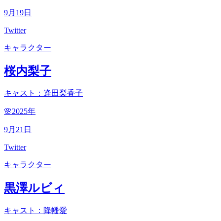
9
月
19
日
Twitter
キャラクター
桜内梨子
キャスト：逢田梨香子
🌸2025
年
9
月
21
日
Twitter
キャラクター
黒澤ルビィ
キャスト：降幡愛