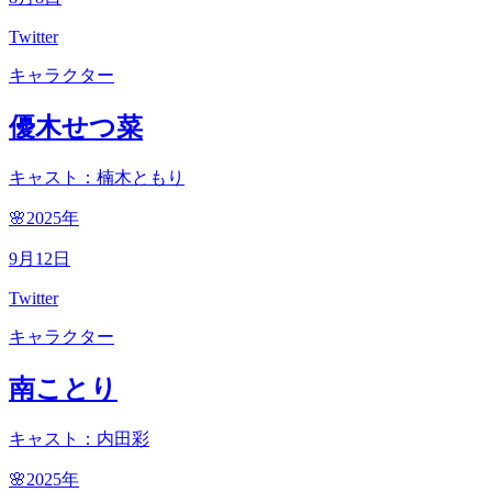
Twitter
キャラクター
優木せつ菜
キャスト：楠木ともり
🌸2025
年
9
月
12
日
Twitter
キャラクター
南ことり
キャスト：内田彩
🌸2025
年