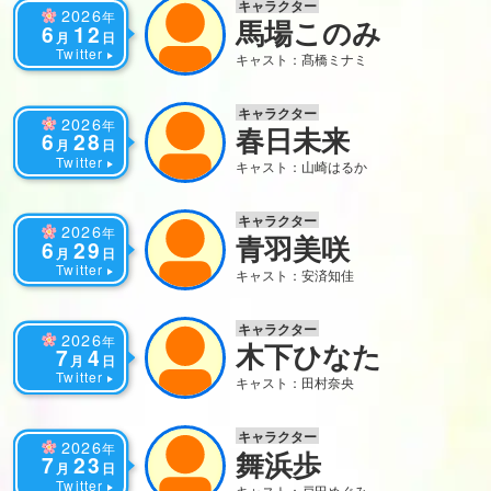
キャラクター
2026
年
馬場このみ
6
12
月
日
Twitter
キャスト：髙橋ミナミ
キャラクター
2026
年
春日未来
6
28
月
日
Twitter
キャスト：山崎はるか
キャラクター
2026
年
青羽美咲
6
29
月
日
Twitter
キャスト：安済知佳
キャラクター
2026
年
木下ひなた
7
4
月
日
Twitter
キャスト：田村奈央
キャラクター
2026
年
舞浜歩
7
23
月
日
Twitter
キャスト：戸田めぐみ