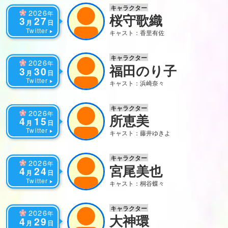
キャラクター
2026
年
桜守歌織
3
27
月
日
Twitter
キャスト：香里有佐
キャラクター
2026
年
福田のり子
3
30
月
日
Twitter
キャスト：浜崎奈々
キャラクター
2026
年
所恵美
4
15
月
日
Twitter
キャスト：藤井ゆきよ
キャラクター
2026
年
宮尾美也
4
24
月
日
Twitter
キャスト：桐谷蝶々
キャラクター
2026
年
大神環
4
29
月
日