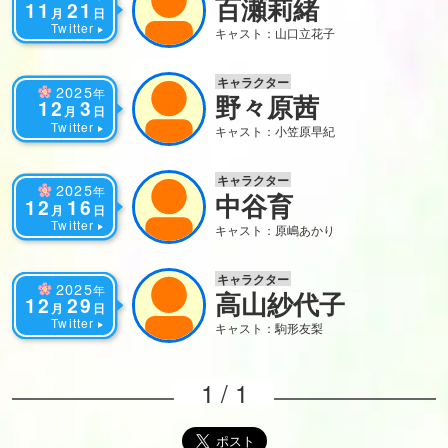
百瀬莉緒
11
21
月
日
Twitter
キャスト：山口立花子
キャラクター
2025
年
野々原茜
12
3
月
日
Twitter
キャスト：小笠原早紀
キャラクター
2025
年
中谷育
12
16
月
日
Twitter
キャスト：原嶋あかり
キャラクター
2025
年
高山紗代子
12
29
月
日
Twitter
キャスト：駒形友梨
1 / 1