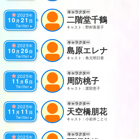
キャラクター
2025
年
二階堂千鶴
10
21
月
日
Twitter
キャスト：野村香菜子
キャラクター
2025
年
島原エレナ
10
26
月
日
Twitter
キャスト：角元明日香
キャラクター
2025
年
周防桃子
11
6
月
日
Twitter
キャスト：渡部恵子
キャラクター
2025
年
天空橋朋花
11
11
月
日
Twitter
キャスト：小岩井ことり
キャラクター
2025
年