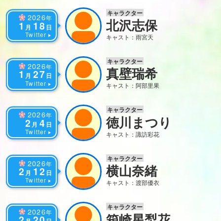
キャラクター
2026
年
北沢志保
1
18
月
日
Twitter
キャスト：雨宮天
キャラクター
2026
年
真壁瑞希
1
27
月
日
Twitter
キャスト：阿部里果
キャラクター
2026
年
徳川まつり
2
4
月
日
Twitter
キャスト：諏訪彩花
キャラクター
2026
年
横山奈緒
2
12
月
日
Twitter
キャスト：渡部優衣
キャラクター
2026
年
箱崎星梨花
2
20