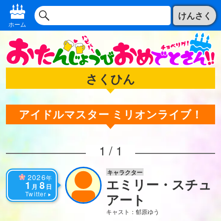
けんさく
ホーム
さくひん
アイドルマスター ミリオンライブ！
1 / 1
キャラクター
2026
年
エミリー・スチュ
1
8
月
日
Twitter
アート
キャスト：郁原ゆう