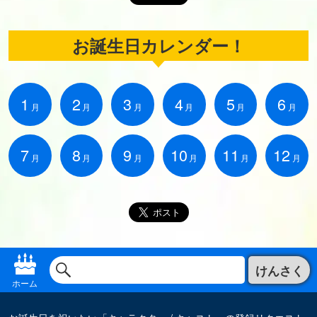
お誕生日カレンダー！
1
2
3
4
5
6
月
月
月
月
月
月
7
8
9
10
11
12
月
月
月
月
月
月
けんさく
ホーム