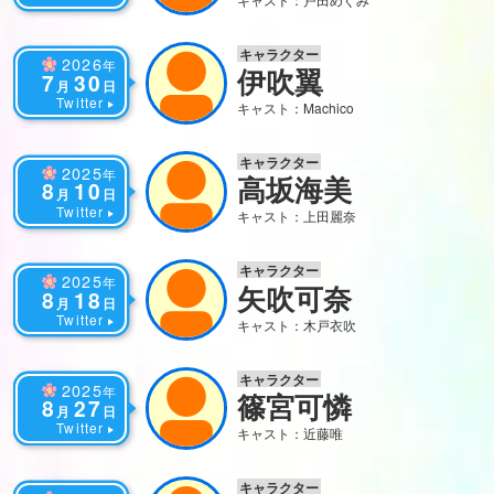
キャラクター
2026
年
伊吹翼
7
30
月
日
Twitter
キャスト：Machico
キャラクター
2025
年
高坂海美
8
10
月
日
Twitter
キャスト：上田麗奈
キャラクター
2025
年
矢吹可奈
8
18
月
日
Twitter
キャスト：木戸衣吹
キャラクター
2025
年
篠宮可憐
8
27
月
日
Twitter
キャスト：近藤唯
キャラクター