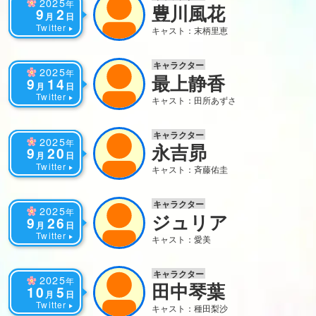
2025
年
豊川風花
9
2
月
日
Twitter
キャスト：末柄里恵
キャラクター
2025
年
最上静香
9
14
月
日
Twitter
キャスト：田所あずさ
キャラクター
2025
年
永吉昴
9
20
月
日
Twitter
キャスト：斉藤佑圭
キャラクター
2025
年
ジュリア
9
26
月
日
Twitter
キャスト：愛美
キャラクター
2025
年
田中琴葉
10
5
月
日
Twitter
キャスト：種田梨沙