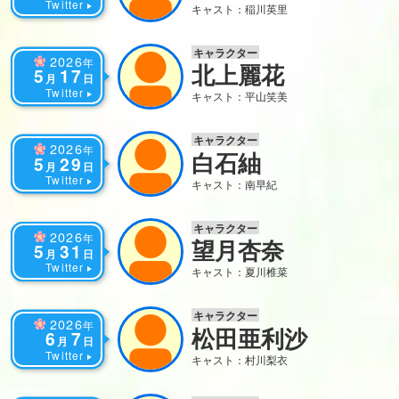
Twitter
キャスト：稲川英里
キャラクター
2026
年
北上麗花
5
17
月
日
Twitter
キャスト：平山笑美
キャラクター
2026
年
白石紬
5
29
月
日
Twitter
キャスト：南早紀
キャラクター
2026
年
望月杏奈
5
31
月
日
Twitter
キャスト：夏川椎菜
キャラクター
2026
年
松田亜利沙
6
7
月
日
Twitter
キャスト：村川梨衣