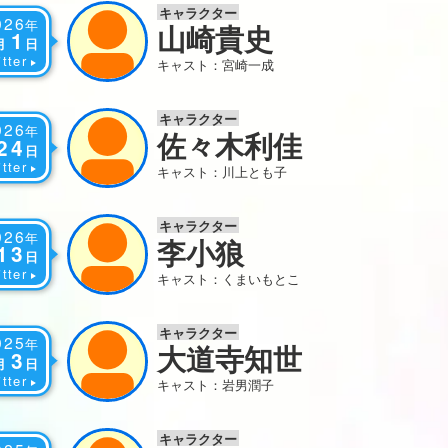
キャラクター
026
年
山崎貴史
1
月
日
tter
キャスト：宮崎一成
キャラクター
026
年
佐々木利佳
24
日
tter
キャスト：川上とも子
キャラクター
026
年
李小狼
13
日
tter
キャスト：くまいもとこ
キャラクター
025
年
大道寺知世
3
月
日
tter
キャスト：岩男潤子
キャラクター