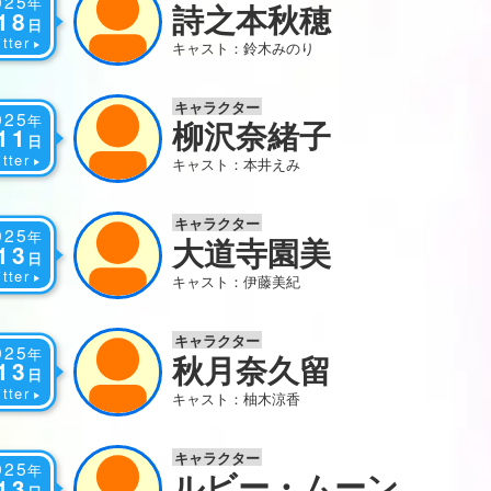
025
年
詩之本秋穂
18
日
tter
キャスト：鈴木みのり
キャラクター
025
年
柳沢奈緒子
11
日
tter
キャスト：本井えみ
キャラクター
025
年
大道寺園美
13
日
tter
キャスト：伊藤美紀
キャラクター
025
年
秋月奈久留
13
日
tter
キャスト：柚木涼香
キャラクター
025
年
ルビー・ムーン
13