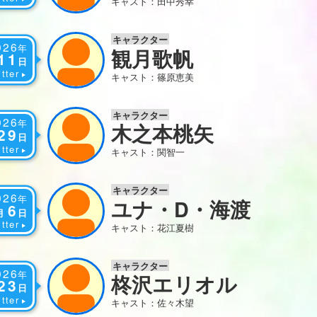
キャスト：田中秀幸
キャラクター
026
年
観月歌帆
11
日
tter
キャスト：篠原恵美
キャラクター
026
年
木之本桃矢
29
日
tter
キャスト：関智一
キャラクター
026
年
ユナ・D・海渡
6
月
日
tter
キャスト：花江夏樹
キャラクター
026
年
柊沢エリオル
23
日
tter
キャスト：佐々木望