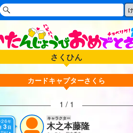
さくひん
カードキャプターさくら
1 / 1
キャラクター
026
年
木之本藤隆
3
月
日
tter