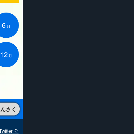
6
月
12
月
けんさく
Twitter 公