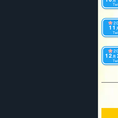
月
Twi
2
11
Twi
2
12
月
Twi