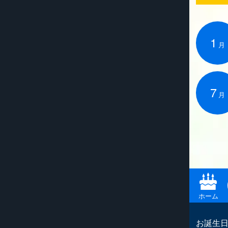
1
月
7
月
ホーム
お誕生日