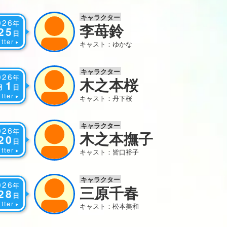
キャラクター
026
年
李苺鈴
25
日
tter
キャスト：ゆかな
キャラクター
026
年
木之本桜
1
月
日
tter
キャスト：丹下桜
キャラクター
026
年
木之本撫子
20
日
tter
キャスト：皆口裕子
キャラクター
026
年
三原千春
28
日
tter
キャスト：松本美和