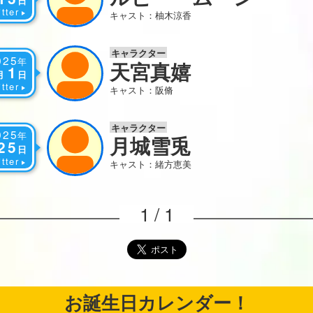
日
tter
キャスト：柚木涼香
キャラクター
025
年
天宮真嬉
1
月
日
tter
キャスト：阪脩
キャラクター
025
年
月城雪兎
25
日
tter
キャスト：緒方恵美
1 / 1
お誕生日カレンダー！