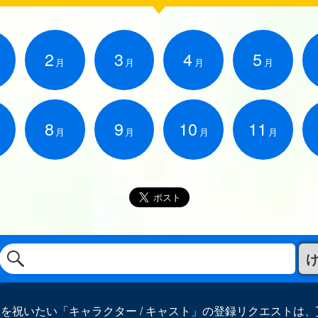
2
3
4
5
月
月
月
月
8
9
10
11
月
月
月
月
を祝いたい「キャラクター / キャスト」の登録リクエストは、