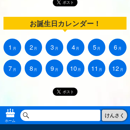
お誕生日カレンダー！
1
2
3
4
5
6
月
月
月
月
月
月
7
8
9
10
11
12
月
月
月
月
月
月
けんさく
ホーム