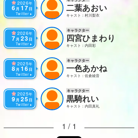
2026
年
二葉あおい
6
17
月
日
Twitter
キャスト：村川梨衣
キャラクター
2026
年
四宮ひまわり
7
23
月
日
Twitter
キャスト：内田彩
キャラクター
2025
年
一色あかね
8
16
月
日
Twitter
キャスト：佐倉綾音
キャラクター
2025
年
黒騎れい
9
25
月
日
Twitter
キャスト：内田真礼
1 / 1