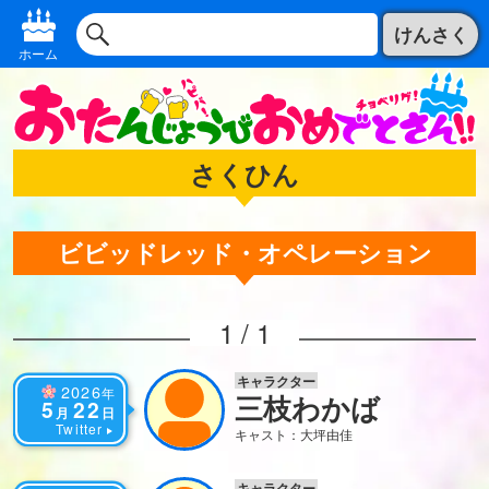
けんさく
ホーム
さくひん
ビビッドレッド・オペレーション
1 / 1
キャラクター
2026
年
三枝わかば
5
22
月
日
Twitter
キャスト：大坪由佳
キャラクター