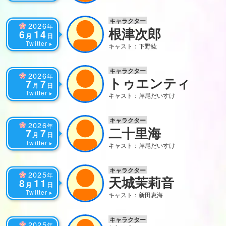
キャラクター
2026
年
根津次郎
6
14
月
日
Twitter
キャスト：下野紘
キャラクター
2026
年
トゥエンティ
7
7
月
日
Twitter
キャスト：岸尾だいすけ
キャラクター
2026
年
二十里海
7
7
月
日
Twitter
キャスト：岸尾だいすけ
キャラクター
2025
年
天城茉莉音
8
11
月
日
Twitter
キャスト：新田恵海
キャラクター
2025
年