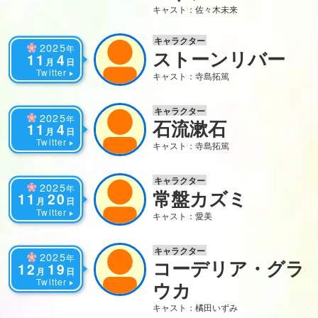
キャスト：佐々木未来
キャラクター
2025
年
ストーンリバー
11
4
月
日
Twitter
キャスト：寺島拓篤
キャラクター
2025
年
石流漱石
11
4
月
日
Twitter
キャスト：寺島拓篤
キャラクター
2025
年
常盤カズミ
11
20
月
日
Twitter
キャスト：愛美
キャラクター
2025
年
コーデリア・グラ
12
19
月
日
Twitter
ウカ
キャスト：橘田いずみ