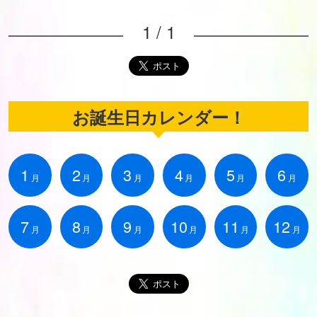
1 / 1
お誕生日カレンダー！
1
2
3
4
5
6
月
月
月
月
月
月
7
8
9
10
11
12
月
月
月
月
月
月