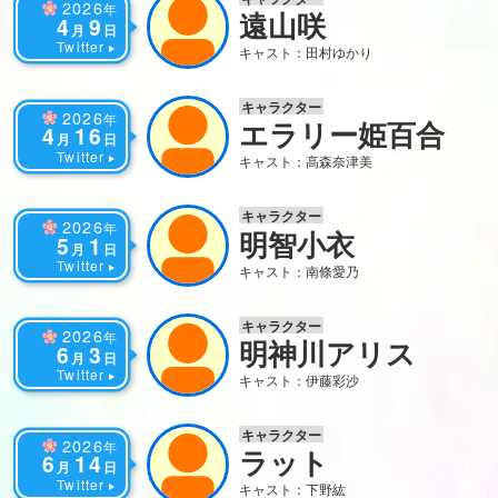
2026
年
遠山咲
4
9
月
日
Twitter
キャスト：田村ゆかり
キャラクター
2026
年
エラリー姫百合
4
16
月
日
Twitter
キャスト：高森奈津美
キャラクター
2026
年
明智小衣
5
1
月
日
Twitter
キャスト：南條愛乃
キャラクター
2026
年
明神川アリス
6
3
月
日
Twitter
キャスト：伊藤彩沙
キャラクター
2026
年
ラット
6
14
月
日
Twitter
キャスト：下野紘