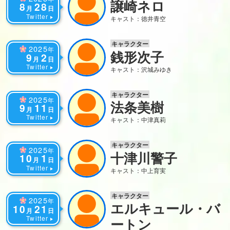
譲崎ネロ
8
28
月
日
Twitter
キャスト：徳井青空
キャラクター
2025
年
銭形次子
9
2
月
日
Twitter
キャスト：沢城みゆき
キャラクター
2025
年
法条美樹
9
11
月
日
Twitter
キャスト：中津真莉
キャラクター
2025
年
十津川警子
10
1
月
日
Twitter
キャスト：中上育実
キャラクター
2025
年
エルキュール・バ
10
21
月
日
Twitter
ートン