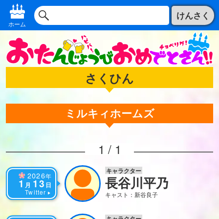
けんさく
ホーム
さくひん
ミルキィホームズ
1 / 1
キャラクター
2026
年
長谷川平乃
1
13
月
日
Twitter
キャスト：新谷良子
キャラクター