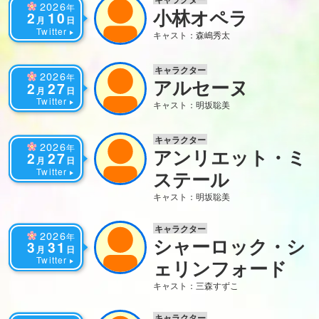
2026
年
小林オペラ
2
10
月
日
Twitter
キャスト：森嶋秀太
キャラクター
2026
年
アルセーヌ
2
27
月
日
Twitter
キャスト：明坂聡美
キャラクター
2026
年
アンリエット・ミ
2
27
月
日
Twitter
ステール
キャスト：明坂聡美
キャラクター
2026
年
シャーロック・シ
3
31
月
日
Twitter
ェリンフォード
キャスト：三森すずこ
キャラクター