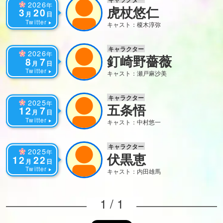
2026
年
虎杖悠仁
3
20
月
日
Twitter
キャスト：榎木淳弥
キャラクター
2026
年
釘崎野薔薇
8
7
月
日
Twitter
キャスト：瀬戸麻沙美
キャラクター
2025
年
五条悟
12
7
月
日
Twitter
キャスト：中村悠一
キャラクター
2025
年
伏黒恵
12
22
月
日
Twitter
キャスト：内田雄馬
1 / 1