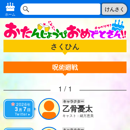
けんさく
ホーム
さくひん
呪術廻戦
1 / 1
キャラクター
2026
年
乙骨憂太
3
7
月
日
Twitter
キャスト：緒方恵美
キャラクター