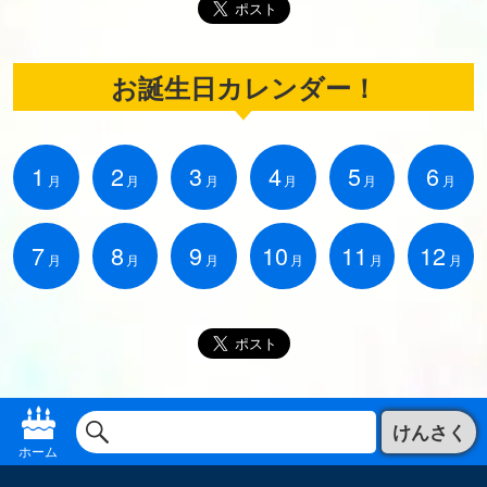
お誕生日カレンダー！
1
2
3
4
5
6
月
月
月
月
月
月
7
8
9
10
11
12
月
月
月
月
月
月
けんさく
ホーム