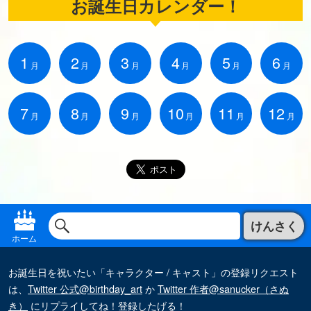
お誕生日カレンダー！
1
2
3
4
5
6
月
月
月
月
月
月
7
8
9
10
11
12
月
月
月
月
月
月
けんさく
ホーム
お誕生日を祝いたい「キャラクター / キャスト」の登録リクエスト
は、
Twitter 公式@birthday_art
か
Twitter 作者@sanucker（さぬ
き）
にリプライしてね！登録したげる！