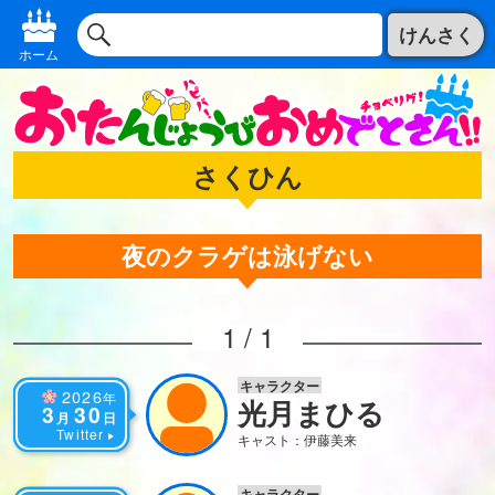
けんさく
ホーム
さくひん
夜のクラゲは泳げない
1 / 1
キャラクター
2026
年
光月まひる
3
30
月
日
Twitter
キャスト：伊藤美来
キャラクター