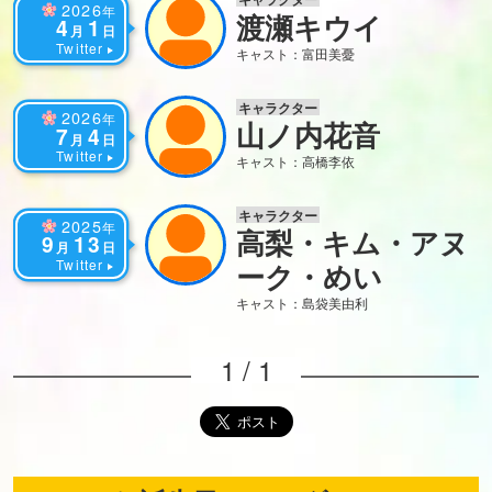
2026
年
渡瀬キウイ
4
1
月
日
Twitter
キャスト：富田美憂
キャラクター
2026
年
山ノ内花音
7
4
月
日
Twitter
キャスト：高橋李依
キャラクター
2025
年
高梨・キム・アヌ
9
13
月
日
Twitter
ーク・めい
キャスト：島袋美由利
1 / 1