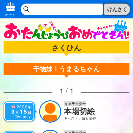
けんさく
ホーム
さくひん
干物妹！うまるちゃん
1 / 1
キャラクター
2026
年
本場切絵
3
15
月
日
Twitter
キャスト：白石晴香
キャラクター