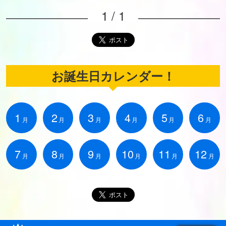
1 / 1
お誕生日カレンダー！
1
2
3
4
5
6
月
月
月
月
月
月
7
8
9
10
11
12
月
月
月
月
月
月