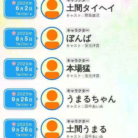
2026
年
土間タイヘイ
6
2
月
日
Twitter
キャスト：野島健児
キャラクター
2026
年
ぼんば
8
5
月
日
Twitter
キャスト：安元洋貴
キャラクター
2026
年
本場猛
8
5
月
日
Twitter
キャスト：安元洋貴
キャラクター
2025
年
うまるちゃん
9
26
月
日
Twitter
キャスト：田中あいみ
キャラクター
2025
年
土間うまる
9
26
月
日
Twitter
キャスト：田中あいみ