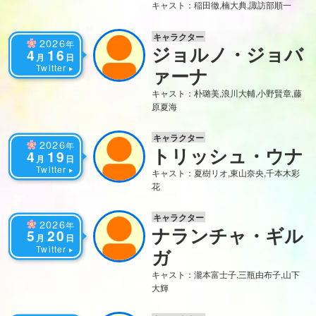
キャスト：稲田徹,楠大典,諏訪部順一
キャラクター
2026
年
ジョルノ・ジョバ
4
16
月
日
Twitter
ァーナ
キャスト：朴璐美,浪川大輔,小野賢章,藤
原夏海
キャラクター
2026
年
トリッシュ・ウナ
4
19
月
日
Twitter
キャスト：夏樹リオ,東山奈央,千本木彩
花
キャラクター
2026
年
ナランチャ・ギル
5
20
月
日
Twitter
ガ
キャスト：瀧本富士子,三瓶由布子,山下
大輝