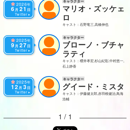
キャラクター
2026
年
マリオ・ズッケェ
6
21
月
日
Twitter
ロ
キャスト：石野竜三,高橋伸也
キャラクター
2025
年
ブローノ・ブチャ
9
27
月
日
Twitter
ラティ
キャスト：櫻井孝宏,杉山紀彰,中村悠一,
石上静香
キャラクター
2025
年
グイード・ミスタ
12
3
月
日
Twitter
キャスト：伊藤健太郎,赤羽根健治,鳥海
浩輔
1 / 1