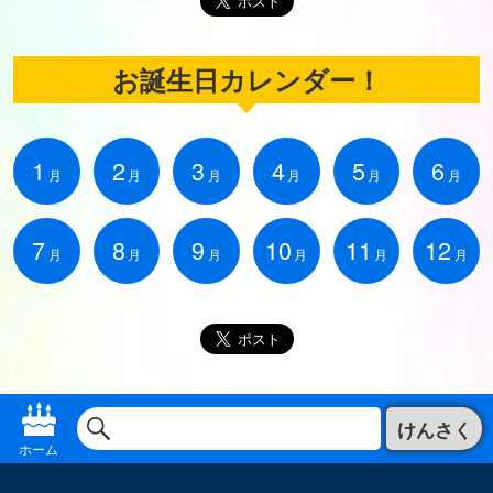
お誕生日カレンダー！
1
2
3
4
5
6
月
月
月
月
月
月
7
8
9
10
11
12
月
月
月
月
月
月
けんさく
ホーム