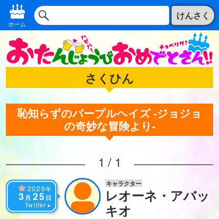
けんさく
ホーム
さくひん
恥知らずのパープルヘイズ -ジョジョ
の奇妙な冒険より-
1 / 1
キャラクター
2026
年
レオーネ・アバッ
3
25
月
日
Twitter
キオ