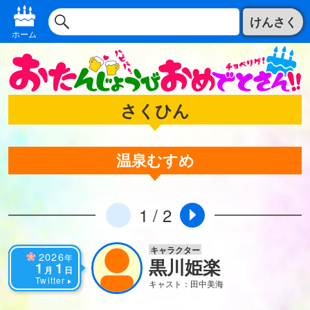
けんさく
ホーム
さくひん
温泉むすめ
1 / 2
キャラクター
2026
年
黒川姫楽
1
1
月
日
Twitter
キャスト：田中美海