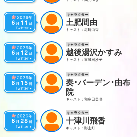
キャラクター
2026
年
土肥間由
6
11
月
日
Twitter
キャスト：尾崎由香
キャラクター
2026
年
越後湯沢かすみ
6
12
月
日
Twitter
キャスト：東城日沙子
キャラクター
2026
年
奏･バーデン･由布
6
15
月
日
Twitter
院
キャスト：和多田美咲
キャラクター
2026
年
十津川飛香
6
28
月
日
Twitter
キャスト：影山灯