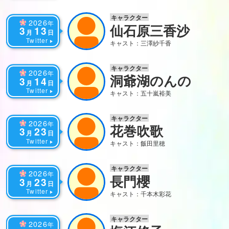
キャラクター
2026
年
仙石原三香沙
3
13
月
日
Twitter
キャスト：三澤紗千香
キャラクター
2026
年
洞爺湖のんの
3
14
月
日
Twitter
キャスト：五十嵐裕美
キャラクター
2026
年
花巻吹歌
3
23
月
日
Twitter
キャスト：飯田里穂
キャラクター
2026
年
長門櫻
3
23
月
日
Twitter
キャスト：千本木彩花
キャラクター
2026
年