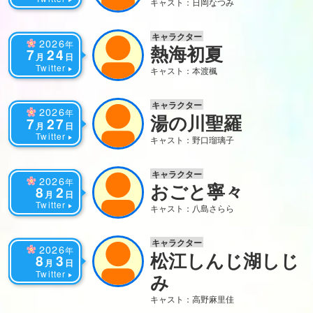
キャスト：日岡なつみ
キャラクター
2026
年
熱海初夏
7
24
月
日
Twitter
キャスト：本渡楓
キャラクター
2026
年
湯の川聖羅
7
27
月
日
Twitter
キャスト：野口瑠璃子
キャラクター
2026
年
おごと寧々
8
2
月
日
Twitter
キャスト：八島さらら
キャラクター
2026
年
松江しんじ湖しじ
8
3
月
日
Twitter
み
キャスト：高野麻里佳