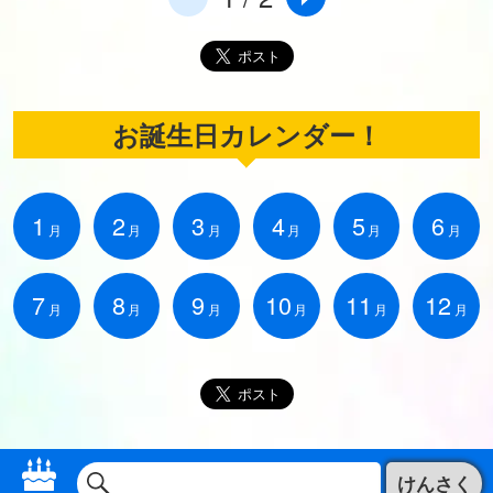
お誕生日カレンダー！
1
2
3
4
5
6
月
月
月
月
月
月
7
8
9
10
11
12
月
月
月
月
月
月
けんさく