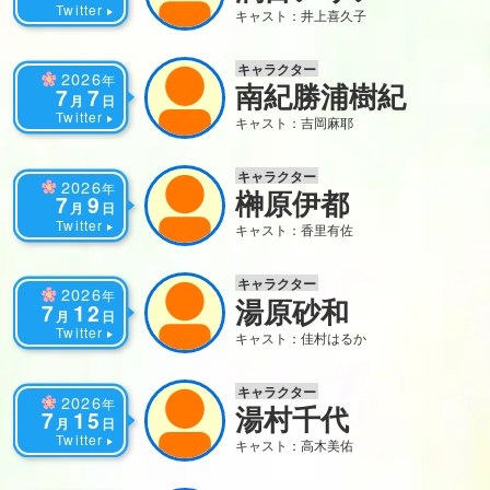
Twitter
キャスト：井上喜久子
キャラクター
2026
年
南紀勝浦樹紀
7
7
月
日
Twitter
キャスト：吉岡麻耶
キャラクター
2026
年
榊原伊都
7
9
月
日
Twitter
キャスト：香里有佐
キャラクター
2026
年
湯原砂和
7
12
月
日
Twitter
キャスト：佳村はるか
キャラクター
2026
年
湯村千代
7
15
月
日
Twitter
キャスト：高木美佑