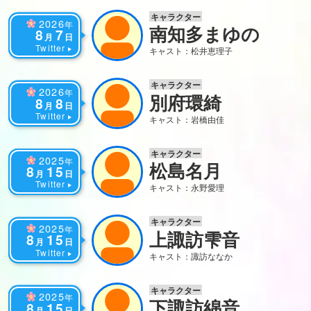
キャラクター
2026
年
南知多まゆの
8
7
月
日
Twitter
キャスト：松井恵理子
キャラクター
2026
年
別府環綺
8
8
月
日
Twitter
キャスト：岩橋由佳
キャラクター
2025
年
松島名月
8
15
月
日
Twitter
キャスト：永野愛理
キャラクター
2025
年
上諏訪雫音
8
15
月
日
Twitter
キャスト：諏訪ななか
キャラクター
2025
年
下諏訪綿音
8
15
月
日