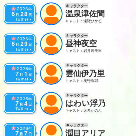
キャラクター
2026
年
温泉津佐間
6
28
月
日
Twitter
キャスト：遠野ひかる
キャラクター
2026
年
昼神夜空
6
29
月
日
Twitter
キャスト：岩井映美里
キャラクター
2026
年
雲仙伊乃里
7
1
月
日
Twitter
キャスト：奥野香耶
キャラクター
2026
年
はわい浮乃
7
4
月
日
Twitter
キャスト：天希かのん
キャラクター
2026
年
潤目アリア
7
7
月
日