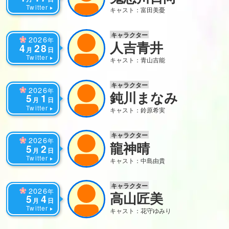
Twitter
キャスト：富田美憂
キャラクター
2026
年
人吉青井
4
28
月
日
Twitter
キャスト：青山吉能
キャラクター
2026
年
鈍川まなみ
5
1
月
日
Twitter
キャスト：鈴原希実
キャラクター
2026
年
龍神晴
5
2
月
日
Twitter
キャスト：中島由貴
キャラクター
2026
年
高山匠美
5
4
月
日
Twitter
キャスト：花守ゆみり