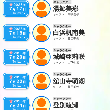
キャラクター
2026
年
湯郷美彩
7
17
月
日
Twitter
キャスト：岡咲美保
キャラクター
2026
年
白浜帆南美
7
18
月
日
Twitter
キャスト：谷口夢奈
キャラクター
2026
年
城崎亜莉咲
7
20
月
日
Twitter
キャスト：山下七海
キャラクター
2026
年
舘山寺萌湖
7
22
月
日
Twitter
キャスト：豊田萌絵
キャラクター
2026
年
登別綾瀬
7
24
月
日
Twitter