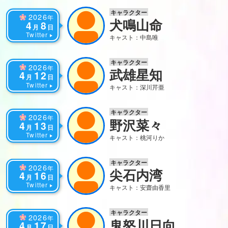
キャラクター
2026
年
犬鳴山命
4
8
月
日
Twitter
キャスト：中島唯
キャラクター
2026
年
武雄星知
4
12
月
日
Twitter
キャスト：深川芹亜
キャラクター
2026
年
野沢菜々
4
13
月
日
Twitter
キャスト：桃河りか
キャラクター
2026
年
尖石内湾
4
16
月
日
Twitter
キャスト：安齋由香里
キャラクター
2026
年
鬼怒川日向
4
17
月
日