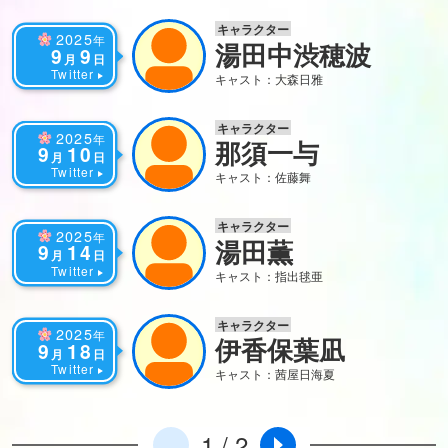
キャラクター
2025
年
湯田中渋穂波
9
9
月
日
Twitter
キャスト：大森日雅
キャラクター
2025
年
那須一与
9
10
月
日
Twitter
キャスト：佐藤舞
キャラクター
2025
年
湯田薫
9
14
月
日
Twitter
キャスト：指出毬亜
キャラクター
2025
年
伊香保葉凪
9
18
月
日
Twitter
キャスト：茜屋日海夏
1 / 2