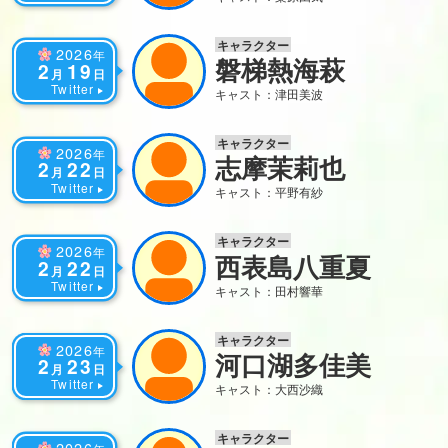
キャラクター
2026
年
磐梯熱海萩
2
19
月
日
Twitter
キャスト：津田美波
キャラクター
2026
年
志摩茉莉也
2
22
月
日
Twitter
キャスト：平野有紗
キャラクター
2026
年
西表島八重夏
2
22
月
日
Twitter
キャスト：田村響華
キャラクター
2026
年
河口湖多佳美
2
23
月
日
Twitter
キャスト：大西沙織
キャラクター
2026