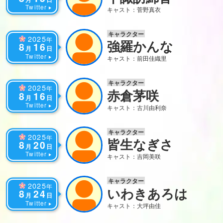
Twitter
キャスト：菅野真衣
キャラクター
2025
年
強羅かんな
8
16
月
日
Twitter
キャスト：前田佳織里
キャラクター
2025
年
赤倉茅咲
8
16
月
日
Twitter
キャスト：古川由利奈
キャラクター
2025
年
皆生なぎさ
8
20
月
日
Twitter
キャスト：吉岡美咲
キャラクター
2025
年
いわきあろは
8
24
月
日
Twitter
キャスト：大坪由佳