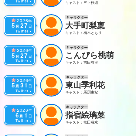
Twitter
キャスト：三上枝織
キャラクター
2026
年
大手町梨稟
5
27
月
日
Twitter
キャスト：楠木ともり
キャラクター
2026
年
こんぴら桃萌
5
27
月
日
Twitter
キャスト：吉田有里
キャラクター
2026
年
東山季利花
5
31
月
日
Twitter
キャスト：馬渕由妃
キャラクター
2026
年
指宿絵璃菜
6
1
月
日
Twitter
キャスト：松田颯水