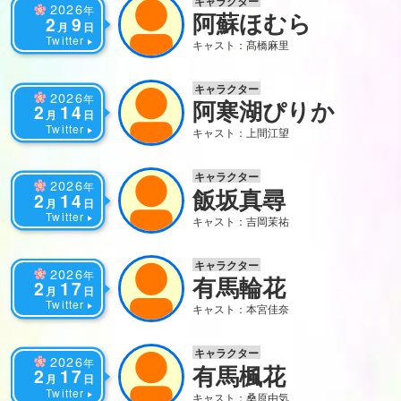
キャラクター
2026
年
阿蘇ほむら
2
9
月
日
Twitter
キャスト：髙橋麻里
キャラクター
2026
年
阿寒湖ぴりか
2
14
月
日
Twitter
キャスト：上間江望
キャラクター
2026
年
飯坂真尋
2
14
月
日
Twitter
キャスト：吉岡茉祐
キャラクター
2026
年
有馬輪花
2
17
月
日
Twitter
キャスト：本宮佳奈
キャラクター
2026
年
有馬楓花
2
17
月
日
Twitter
キャスト：桑原由気