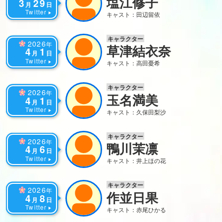
塩江修子
3
29
月
日
Twitter
キャスト：田辺留依
キャラクター
2026
年
草津結衣奈
4
1
月
日
Twitter
キャスト：高田憂希
キャラクター
2026
年
玉名満美
4
1
月
日
Twitter
キャスト：久保田梨沙
キャラクター
2026
年
鴨川茉凛
4
6
月
日
Twitter
キャスト：井上ほの花
キャラクター
2026
年
作並日果
4
8
月
日
Twitter
キャスト：赤尾ひかる