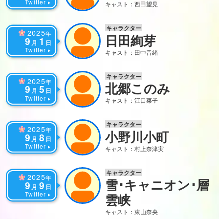
Twitter
キャスト：西田望見
キャラクター
2025
年
日田絢芽
9
1
月
日
Twitter
キャスト：田中音緒
キャラクター
2025
年
北郷このみ
9
5
月
日
Twitter
キャスト：江口菜子
キャラクター
2025
年
小野川小町
9
8
月
日
Twitter
キャスト：村上奈津実
キャラクター
2025
年
雪･キャニオン･層
9
9
月
日
Twitter
雲峡
キャスト：東山奈央