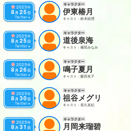
キャラクター
2025
年
伊東椿月
8
25
月
日
Twitter
キャスト：鈴木絵理
キャラクター
2025
年
道後泉海
8
25
月
日
Twitter
キャスト：篠田みなみ
キャラクター
2025
年
鳴子夏月
8
26
月
日
Twitter
キャスト：飯田友子
キャラクター
2025
年
祖谷メグリ
8
30
月
日
Twitter
キャスト：長久友紀
キャラクター
2025
年
月岡来瑠碧
8
31
月
日