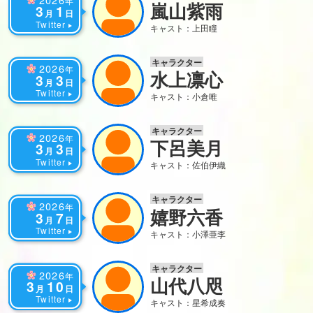
年
嵐山紫雨
3
1
月
日
Twitter
キャスト：上田瞳
キャラクター
2026
年
水上凛心
3
3
月
日
Twitter
キャスト：小倉唯
キャラクター
2026
年
下呂美月
3
3
月
日
Twitter
キャスト：佐伯伊織
キャラクター
2026
年
嬉野六香
3
7
月
日
Twitter
キャスト：小澤亜李
キャラクター
2026
年
山代八咫
3
10
月
日
Twitter
キャスト：星希成奏