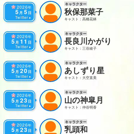
キャラクター
2026
年
秋保那菜子
5
5
月
日
Twitter
キャスト：高橋花林
キャラクター
2026
年
長良川かがり
5
11
月
日
Twitter
キャスト：三谷綾子
キャラクター
2026
年
あしずり星
5
20
月
日
Twitter
キャスト：大空直美
キャラクター
2026
年
山の神皐月
5
23
月
日
Twitter
キャスト：仲谷明香
キャラクター
2026
年
乳頭和
5
23
月
日