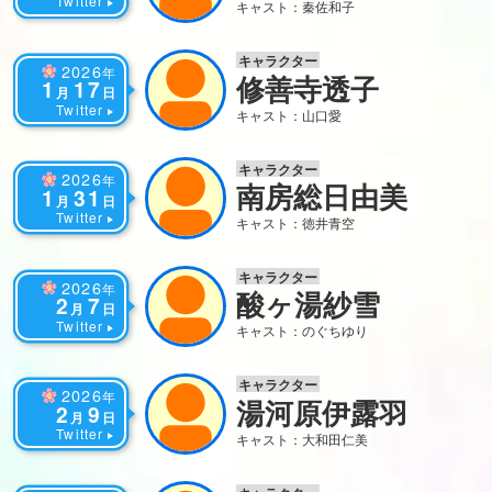
Twitter
キャスト：秦佐和子
キャラクター
2026
年
修善寺透子
1
17
月
日
Twitter
キャスト：山口愛
キャラクター
2026
年
南房総日由美
1
31
月
日
Twitter
キャスト：徳井青空
キャラクター
2026
年
酸ヶ湯紗雪
2
7
月
日
Twitter
キャスト：のぐちゆり
キャラクター
2026
年
湯河原伊露羽
2
9
月
日
Twitter
キャスト：大和田仁美