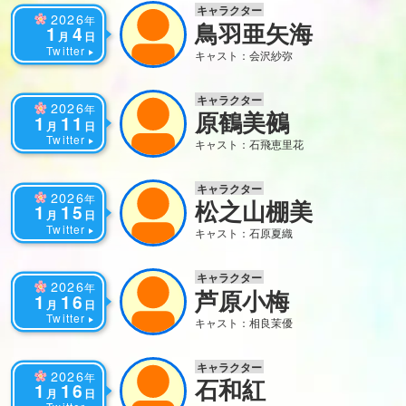
キャラクター
2026
年
鳥羽亜矢海
1
4
月
日
Twitter
キャスト：会沢紗弥
キャラクター
2026
年
原鶴美鵺
1
11
月
日
Twitter
キャスト：石飛恵里花
キャラクター
2026
年
松之山棚美
1
15
月
日
Twitter
キャスト：石原夏織
キャラクター
2026
年
芦原小梅
1
16
月
日
Twitter
キャスト：相良茉優
キャラクター
2026
年
石和紅
1
16
月
日