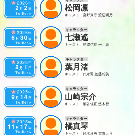
2026
年
松岡凛
2
2
月
日
Twitter
キャスト：宮野真守,渡辺明乃
キャラクター
2026
年
七瀬遙
6
30
月
日
Twitter
キャスト：島﨑信長,松元惠
キャラクター
2026
年
葉月渚
8
1
月
日
Twitter
キャスト：代永翼,佐藤聡美
キャラクター
2025
年
山崎宗介
9
14
月
日
Twitter
キャスト：細谷佳正,悠木碧
キャラクター
2025
年
橘真琴
11
17
月
日
Twitter
キャスト：鈴木達央,雪野五月