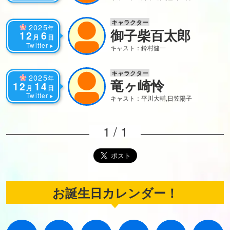
キャラクター
2025
年
御子柴百太郎
12
6
月
日
Twitter
キャスト：鈴村健一
キャラクター
2025
年
竜ヶ崎怜
12
14
月
日
Twitter
キャスト：平川大輔,日笠陽子
1 / 1
お誕生日カレンダー！