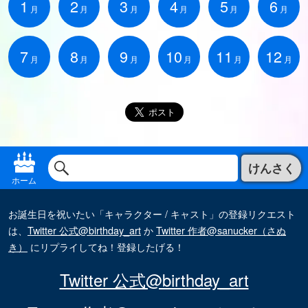
1
2
3
4
5
6
月
月
月
月
月
月
7
8
9
10
11
12
月
月
月
月
月
月
けんさく
ホーム
お誕生日を祝いたい「キャラクター / キャスト」の登録リクエスト
は、
Twitter 公式@birthday_art
か
Twitter 作者@sanucker（さぬ
き）
にリプライしてね！登録したげる！
Twitter 公式@birthday_art