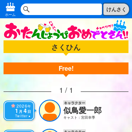
けんさく
ホーム
さくひん
Free!
1 / 1
キャラクター
2026
年
似鳥愛一郎
1
4
月
日
Twitter
キャスト：宮田幸季
キャラクター