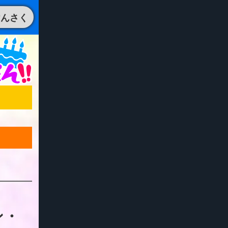
けんさく
ン・