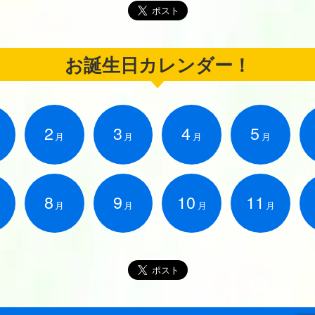
お誕生日カレンダー！
2
3
4
5
月
月
月
月
8
9
10
11
月
月
月
月