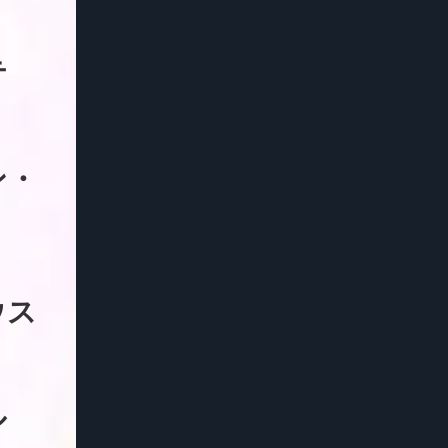
テ
ン・
ウス
ル