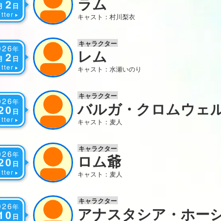
ラム
2
月
日
tter
キャスト：村川梨衣
キャラクター
026
年
レム
2
月
日
tter
キャスト：水瀬いのり
キャラクター
026
年
バルガ・クロムウェ
20
日
tter
キャスト：麦人
キャラクター
026
年
ロム爺
20
日
tter
キャスト：麦人
キャラクター
026
年
アナスタシア・ホー
10
日