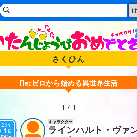
さくひん
Re:ゼロから始める異世界生活
1 / 1
キャラクター
026
年
ラインハルト・ヴァ
1
月
日
tter