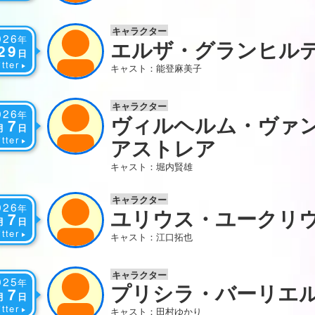
キャラクター
026
年
エルザ・グランヒル
29
日
tter
キャスト：能登麻美子
キャラクター
026
年
ヴィルヘルム・ヴァ
7
月
日
tter
アストレア
キャスト：堀内賢雄
キャラクター
026
年
ユリウス・ユークリ
7
月
日
tter
キャスト：江口拓也
キャラクター
025
年
プリシラ・バーリエ
7
月
日
tter
キャスト：田村ゆかり