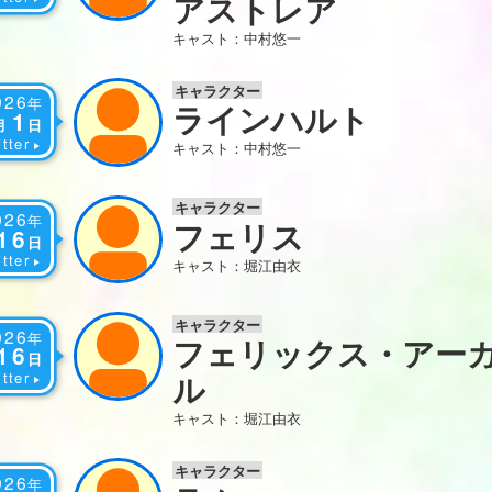
アストレア
キャスト：中村悠一
キャラクター
026
年
ラインハルト
1
月
日
tter
キャスト：中村悠一
キャラクター
026
年
フェリス
16
日
tter
キャスト：堀江由衣
キャラクター
026
年
フェリックス・アー
16
日
tter
ル
キャスト：堀江由衣
キャラクター
026
年