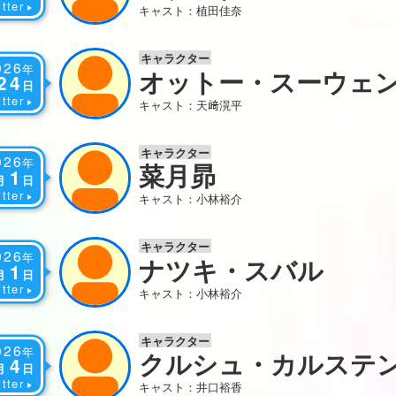
tter
キャスト：植田佳奈
キャラクター
026
年
オットー・スーウェ
24
日
tter
キャスト：天﨑滉平
キャラクター
026
年
菜月昴
1
月
日
tter
キャスト：小林裕介
キャラクター
026
年
ナツキ・スバル
1
月
日
tter
キャスト：小林裕介
キャラクター
026
年
クルシュ・カルステ
4
月
日
tter
キャスト：井口裕香