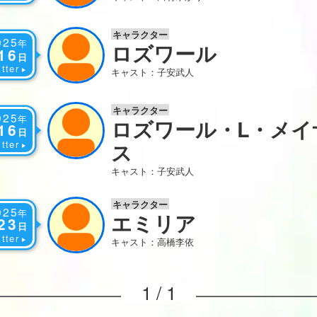
キャラクター
025
年
ロズワール
16
日
tter
キャスト：子安武人
キャラクター
025
年
ロズワール・L・メイ
16
日
tter
ス
キャスト：子安武人
キャラクター
025
年
エミリア
23
日
tter
キャスト：高橋李依
1 / 1